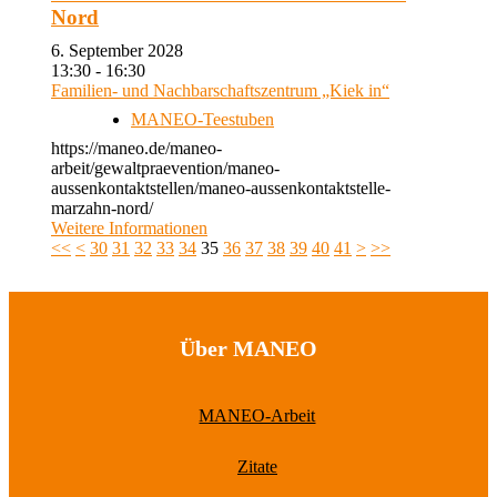
Nord
6. September 2028
13:30 - 16:30
Familien- und Nachbarschaftszentrum „Kiek in“
MANEO-Teestuben
https://maneo.de/maneo-
arbeit/gewaltpraevention/maneo-
aussenkontaktstellen/maneo-aussenkontaktstelle-
marzahn-nord/
Weitere Informationen
<<
<
30
31
32
33
34
35
36
37
38
39
40
41
>
>>
Über MANEO
MANEO-Arbeit
Zitate