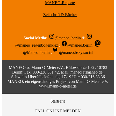
MANEO-Reporte
Zeitschrift & Bücher
Social Media:
@maneo_berlin
&
@maneo_regenbogenkiez
;
@maneo.berlin
;
@Maneo_berlin
;
@maneo.bsky.social
MANEO c/o Mann-O-Meter e.V., Bülowstraße 106 , 10783
Berlin; Fax: 030-236 381 42, Mail:
maneo[at]maneo.de
,
Schwules Überfalltelefon: tägl.17-19 Uhr: 030-216 33 36
MANEO, ein eigenständiges Projekt von Mann-O-Meter e.V.
www.mann-o-meter.de
Startseite
FALL ONLINE MELDEN