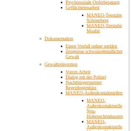
Psychosoziale Opferberatung
Geflüchtetenarbeit
MANEO-Teestube
Schöneberg
MANEO-Teestube
Moabit
Dokumentation
Einen Vorfall online melden
Zeugnisse schwulenfeindlicher
Gewalt
Gewaltprävention
Vorort-Arbeit
Dialog mit der Polizei
Nachtbürgermeister
Regenbogenkiez
MANEO-Außenkontaktstellen
MANEO-
Außenkontaktstelle
Neu-
Hohenschönhausen
MANEO-
Außenkontaktstelle