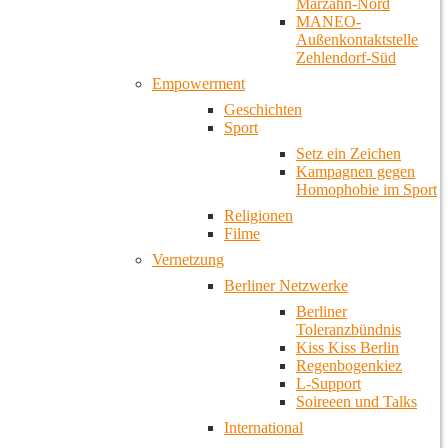
Marzahn-Nord
MANEO-
Außenkontaktstelle
Zehlendorf-Süd
Empowerment
Geschichten
Sport
Setz ein Zeichen
Kampagnen gegen
Homophobie im Sport
Religionen
Filme
Vernetzung
Berliner Netzwerke
Berliner
Toleranzbündnis
Kiss Kiss Berlin
Regenbogenkiez
L-Support
Soireeen und Talks
International