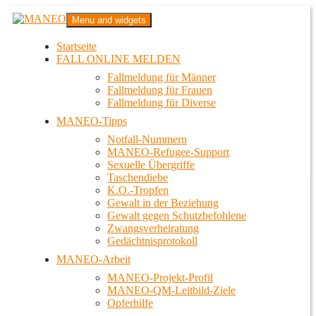
Zum
MANEO
Menu and widgets
Inhalt
Das schwule Anti-Gewalt-Projekt in Berlin
springen
Startseite
FALL ONLINE MELDEN
Fallmeldung für Männer
Fallmeldung für Frauen
Fallmeldung für Diverse
MANEO-Tipps
Notfall-Nummern
MANEO-Refugee-Support
Sexuelle Übergriffe
Taschendiebe
K.O.-Tropfen
Gewalt in der Beziehung
Gewalt gegen Schutzbefohlene
Zwangsverheiratung
Gedächtnisprotokoll
MANEO-Arbeit
MANEO-Projekt-Profil
MANEO-QM-Leitbild-Ziele
Opferhilfe