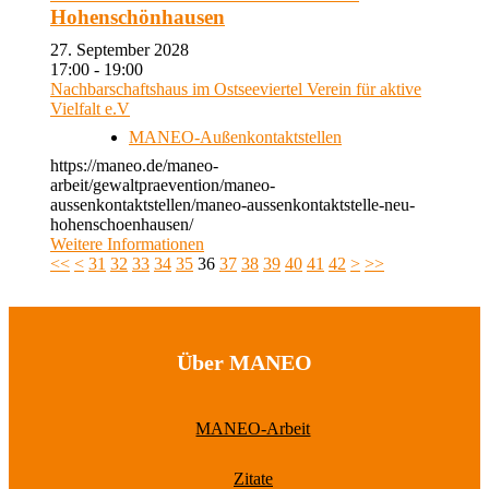
Hohenschönhausen
27. September 2028
17:00 - 19:00
Nachbarschaftshaus im Ostseeviertel Verein für aktive
Vielfalt e.V
MANEO-Außenkontaktstellen
https://maneo.de/maneo-
arbeit/gewaltpraevention/maneo-
aussenkontaktstellen/maneo-aussenkontaktstelle-neu-
hohenschoenhausen/
Weitere Informationen
<<
<
31
32
33
34
35
36
37
38
39
40
41
42
>
>>
Über MANEO
MANEO-Arbeit
Zitate