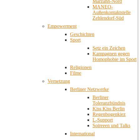
Marzahn-Nord
MANEO-
Außenkontaktstelle
Zehlendorf-Süd
Empowerment
Geschichten
Sport
Setz ein Zeichen
Kampagnen gegen
Homophobie im Sport
Religionen
Filme
Vernetzung
Berliner Netzwerke
Berliner
Toleranzbündnis
Kiss Kiss Berlin
Regenbogenkiez
L-Support
Soireeen und Talks
International