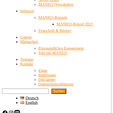
MANEO-Newsletters
Infopool
MANEO-Reporte
MANEO-Report 2023
Zeitschrift & Bücher
Galerie
Mitmachen
Ehrenamtliches Engagement
Jobs bei MANEO
Termine
Kontakt
Zitate
Impressum
Disclaimer
Datenschutzerklärung
Suchen
Deutsch
English
Facebook
Instagram
Mastodon