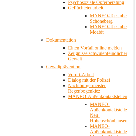
Psychosoziale Opferberatung
Geflüchtetenarbeit
MANEO-Teestube
Schöneberg
MANEO-Teestube
Moabit
Dokumentation
Einen Vorfall online melden
Zeugnisse schwulenfeindlicher
Gewalt
Gewaltprävention
Vorort-Arbeit
Dialog mit der Polizei
Nachtbürgermeister
Regenbogenkiez
MANEO-Außenkontaktstellen
MANEO-
Außenkontaktstelle
Neu-
Hohenschönhausen
MANEO-
Außenkontaktstelle