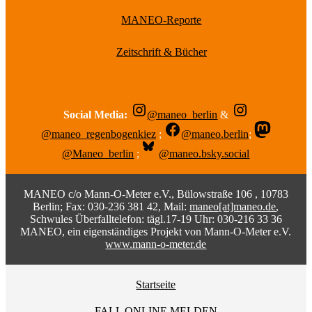
MANEO-Reporte
Zeitschrift & Bücher
Social Media:
@maneo_berlin
&
@maneo_regenbogenkiez
;
@maneo.berlin
;
@Maneo_berlin
;
@maneo.bsky.social
MANEO c/o Mann-O-Meter e.V., Bülowstraße 106 , 10783
Berlin; Fax: 030-236 381 42, Mail:
maneo[at]maneo.de
,
Schwules Überfalltelefon: tägl.17-19 Uhr: 030-216 33 36
MANEO, ein eigenständiges Projekt von Mann-O-Meter e.V.
www.mann-o-meter.de
Startseite
FALL ONLINE MELDEN