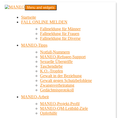
Zum
MANEO
Menu and widgets
Inhalt
Das schwule Anti-Gewalt-Projekt in Berlin
springen
Startseite
FALL ONLINE MELDEN
Fallmeldung für Männer
Fallmeldung für Frauen
Fallmeldung für Diverse
MANEO-Tipps
Notfall-Nummern
MANEO-Refugee-Support
Sexuelle Übergriffe
Taschendiebe
K.O.-Tropfen
Gewalt in der Beziehung
Gewalt gegen Schutzbefohlene
Zwangsverheiratung
Gedächtnisprotokoll
MANEO-Arbeit
MANEO-Projekt-Profil
MANEO-QM-Leitbild-Ziele
Opferhilfe