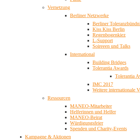
Vernetzung
Berliner Netzwerke
Berliner Toleranzbündn
Kiss Kiss Berlin
Regenbogenkiez
L-Support
Soireeen und Talks
International
Building Bridges
Tolerantia Awards
Tolerantia 
IMC 2017
Weitere internationale 
Ressourcen
MANEO-Mitarbeiter
Helferinnen und Helfer
MANEO-Beirat
Würdigungsfeier
Spenden und Charity-Events
Kampagne & Aktionen