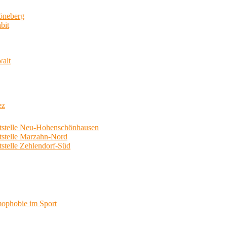
neberg
bit
walt
ez
telle Neu-Hohenschönhausen
telle Marzahn-Nord
elle Zehlendorf-Süd
phobie im Sport