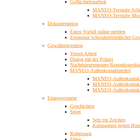
Geflüchtetenarbeit
MANEO-Teestube Schö
MANEO-Teestube Moa
Dokumentation
Einen Vorfall online melden
Zeugnisse schwulenfeindlicher Ge
Gewaltprävention
Vorort-Arbeit
Dialog mit der Polizei
Nachtbürgermeister Regenbogenki
MANEO-Außenkontaktstellen
MANEO-Außenkontakts
MANEO-Außenkontakts
MANEO-Außenkontaktst
Empowerment
Geschichten
Sport
Setz ein Zeichen
Kampagnen gegen Homo
Religionen
Filme