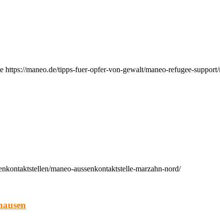
e https://maneo.de/tipps-fuer-opfer-von-gewalt/maneo-refugee-support
enkontaktstellen/maneo-aussenkontaktstelle-marzahn-nord/
hausen