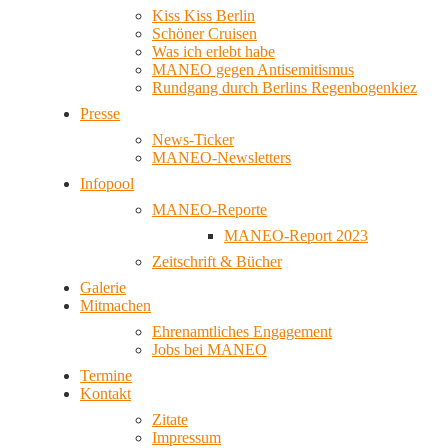
Kiss Kiss Berlin
Schöner Cruisen
Was ich erlebt habe
MANEO gegen Antisemitismus
Rundgang durch Berlins Regenbogenkiez
Presse
News-Ticker
MANEO-Newsletters
Infopool
MANEO-Reporte
MANEO-Report 2023
Zeitschrift & Bücher
Galerie
Mitmachen
Ehrenamtliches Engagement
Jobs bei MANEO
Termine
Kontakt
Zitate
Impressum