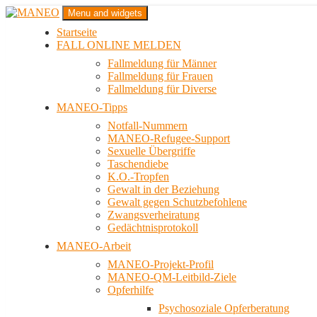
Zum
Menu and widgets
Inhalt
Startseite
springen
Das schwule Anti-Gewalt-Projekt in Berlin
FALL ONLINE MELDEN
MANEO
Fallmeldung für Männer
Fallmeldung für Frauen
Fallmeldung für Diverse
MANEO-Tipps
Notfall-Nummern
MANEO-Refugee-Support
Sexuelle Übergriffe
Taschendiebe
K.O.-Tropfen
Gewalt in der Beziehung
Gewalt gegen Schutzbefohlene
Zwangsverheiratung
Gedächtnisprotokoll
MANEO-Arbeit
MANEO-Projekt-Profil
MANEO-QM-Leitbild-Ziele
Opferhilfe
Psychosoziale Opferberatung