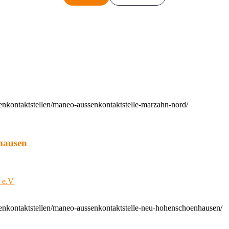
enkontaktstellen/maneo-aussenkontaktstelle-marzahn-nord/
hausen
t e.V
enkontaktstellen/maneo-aussenkontaktstelle-neu-hohenschoenhausen/