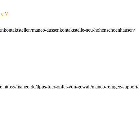
t e.V
enkontaktstellen/maneo-aussenkontaktstelle-neu-hohenschoenhausen/
e https://maneo.de/tipps-fuer-opfer-von-gewalt/maneo-refugee-support