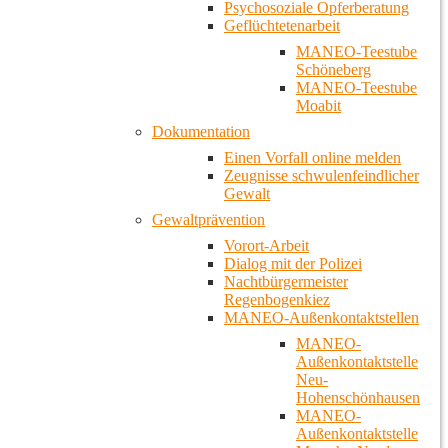
Psychosoziale Opferberatung
Geflüchtetenarbeit
MANEO-Teestube
Schöneberg
MANEO-Teestube
Moabit
Dokumentation
Einen Vorfall online melden
Zeugnisse schwulenfeindlicher
Gewalt
Gewaltprävention
Vorort-Arbeit
Dialog mit der Polizei
Nachtbürgermeister
Regenbogenkiez
MANEO-Außenkontaktstellen
MANEO-
Außenkontaktstelle
Neu-
Hohenschönhausen
MANEO-
Außenkontaktstelle