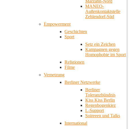
Marzahn-Nord
MANEO-
Außenkontaktstelle
Zehlendorf-Süd
Empowerment
Geschichten
Sport
Setz ein Zeichen
Kampagnen gegen
Homophobie im Sport
Religionen
Filme
Vernetzung
Berliner Netzwerke
Berliner
Toleranzbündnis
Kiss Kiss Berlin
Regenbogenkiez
L-Support
Soireeen und Talks
International