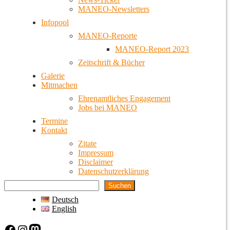
MANEO-Newsletters
Infopool
MANEO-Reporte
MANEO-Report 2023
Zeitschrift & Bücher
Galerie
Mitmachen
Ehrenamtliches Engagement
Jobs bei MANEO
Termine
Kontakt
Zitate
Impressum
Disclaimer
Datenschutzerklärung
Suchen
Deutsch
English
Facebook
Instagram
Mastodon