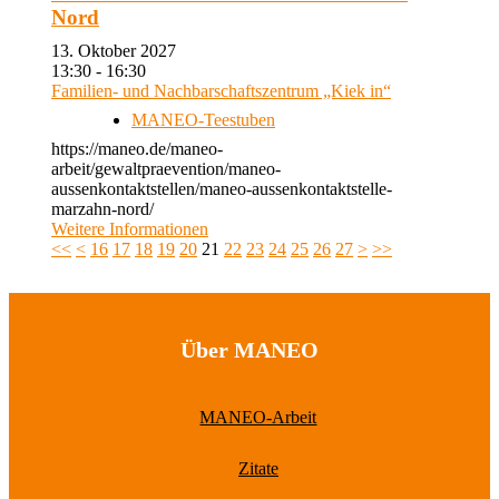
Nord
13. Oktober 2027
13:30 - 16:30
Familien- und Nachbarschaftszentrum „Kiek in“
MANEO-Teestuben
https://maneo.de/maneo-
arbeit/gewaltpraevention/maneo-
aussenkontaktstellen/maneo-aussenkontaktstelle-
marzahn-nord/
Weitere Informationen
<<
<
16
17
18
19
20
21
22
23
24
25
26
27
>
>>
Über MANEO
MANEO-Arbeit
Zitate