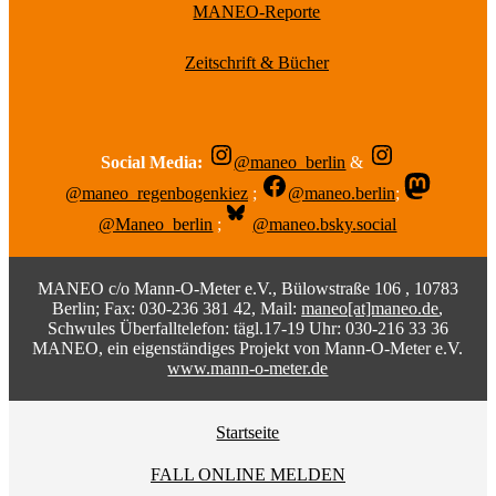
MANEO-Reporte
Zeitschrift & Bücher
Social Media:
@maneo_berlin
&
@maneo_regenbogenkiez
;
@maneo.berlin
;
@Maneo_berlin
;
@maneo.bsky.social
MANEO c/o Mann-O-Meter e.V., Bülowstraße 106 , 10783
Berlin; Fax: 030-236 381 42, Mail:
maneo[at]maneo.de
,
Schwules Überfalltelefon: tägl.17-19 Uhr: 030-216 33 36
MANEO, ein eigenständiges Projekt von Mann-O-Meter e.V.
www.mann-o-meter.de
Startseite
FALL ONLINE MELDEN