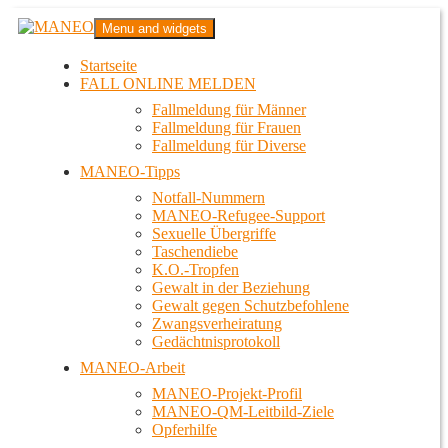
Zum
MANEO
Menu and widgets
Inhalt
Das schwule Anti-Gewalt-Projekt in Berlin
springen
Startseite
FALL ONLINE MELDEN
Fallmeldung für Männer
Fallmeldung für Frauen
Fallmeldung für Diverse
MANEO-Tipps
Notfall-Nummern
MANEO-Refugee-Support
Sexuelle Übergriffe
Taschendiebe
K.O.-Tropfen
Gewalt in der Beziehung
Gewalt gegen Schutzbefohlene
Zwangsverheiratung
Gedächtnisprotokoll
MANEO-Arbeit
MANEO-Projekt-Profil
MANEO-QM-Leitbild-Ziele
Opferhilfe