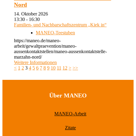
Nord
14. Oktober 2026
13:30 - 16:30
Familien- und Nachbarschaftszentrum „Kiek in“
MANEO-Teestuben
https://maneo.de/maneo-
arbeit/gewaltpraevention/maneo-
aussenkontaktstellen/maneo-aussenkontaktstelle-
marzahn-nord/
Weitere Informationen
<
1
2
3
4
5
6
7
8
9
10
11
12
>
>>
Über MANEO
MANEO-Arbeit
Zitate