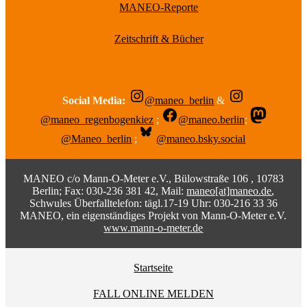
MANEO-Reporte
Zeitschrift & Bücher
Social Media:
@maneo_berlin
&
@maneo_regenbogenkiez
;
@maneo.berlin
;
@Maneo_berlin
;
@maneo.bsky.social
MANEO c/o Mann-O-Meter e.V., Bülowstraße 106 , 10783
Berlin; Fax: 030-236 381 42, Mail:
maneo[at]maneo.de
,
Schwules Überfalltelefon: tägl.17-19 Uhr: 030-216 33 36
MANEO, ein eigenständiges Projekt von Mann-O-Meter e.V.
www.mann-o-meter.de
Startseite
FALL ONLINE MELDEN