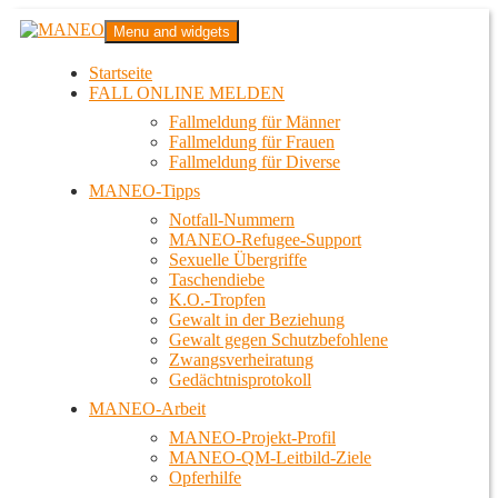
Zum
MANEO
Menu and widgets
Inhalt
Das schwule Anti-Gewalt-Projekt in Berlin
springen
Startseite
FALL ONLINE MELDEN
Fallmeldung für Männer
Fallmeldung für Frauen
Fallmeldung für Diverse
MANEO-Tipps
Notfall-Nummern
MANEO-Refugee-Support
Sexuelle Übergriffe
Taschendiebe
K.O.-Tropfen
Gewalt in der Beziehung
Gewalt gegen Schutzbefohlene
Zwangsverheiratung
Gedächtnisprotokoll
MANEO-Arbeit
MANEO-Projekt-Profil
MANEO-QM-Leitbild-Ziele
Opferhilfe