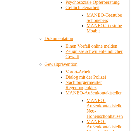
Psychosoziale Opferberatung
Geflüchtetenarbeit
MANEO-Teestube
Schöneberg
MANEO-Teestube
Moabit
Dokumentation
Einen Vorfall online melden
Zeugnisse schwulenfeindlicher
Gewalt
Gewaltprävention
Vorort-Arbeit
Dialog mit der Polizei
Nachtbürgermeister
Regenbogenkiez
MANEO-Außenkontaktstellen
MANEO-
Außenkontaktstelle
Neu-
Hohenschönhausen
MANEO-
Außenkontaktstelle