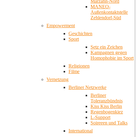
Marzahn-Nord
MANEO-
Außenkontaktstelle
Zehlendorf-Süd
Empowerment
Geschichten
Sport
Setz ein Zeichen
Kampagnen gegen
Homophobie im Sport
Religionen
Filme
Vernetzung
Berliner Netzwerke
Berliner
Toleranzbündnis
Kiss Kiss Berlin
Regenbogenkiez
L-Support
Soireeen und Talks
International