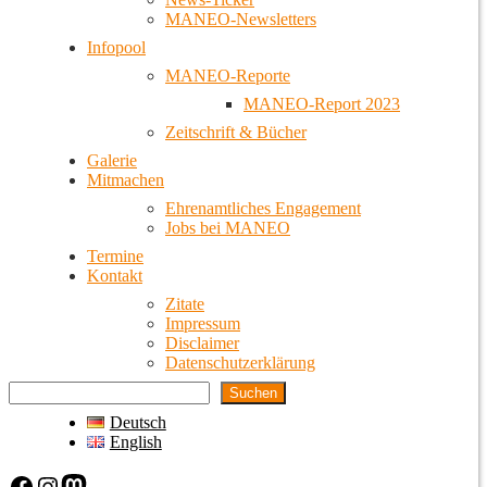
MANEO-Newsletters
Infopool
MANEO-Reporte
MANEO-Report 2023
Zeitschrift & Bücher
Galerie
Mitmachen
Ehrenamtliches Engagement
Jobs bei MANEO
Termine
Kontakt
Zitate
Impressum
Disclaimer
Datenschutzerklärung
Suchen
Deutsch
English
Facebook
Instagram
Mastodon