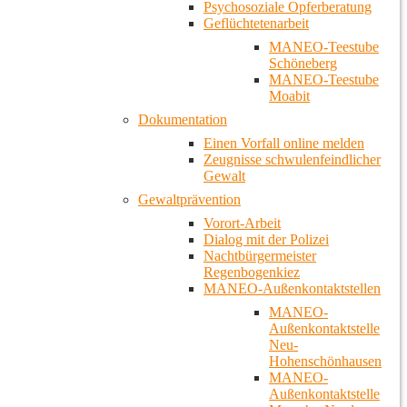
Psychosoziale Opferberatung
Geflüchtetenarbeit
MANEO-Teestube
Schöneberg
MANEO-Teestube
Moabit
Dokumentation
Einen Vorfall online melden
Zeugnisse schwulenfeindlicher
Gewalt
Gewaltprävention
Vorort-Arbeit
Dialog mit der Polizei
Nachtbürgermeister
Regenbogenkiez
MANEO-Außenkontaktstellen
MANEO-
Außenkontaktstelle
Neu-
Hohenschönhausen
MANEO-
Außenkontaktstelle