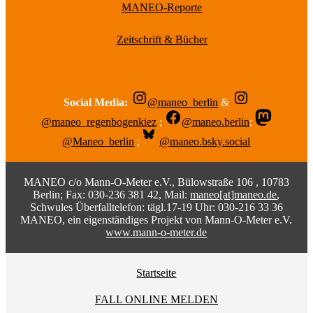
MANEO-Reporte
Zeitschrift & Bücher
Social Media:
@maneo_berlin
&
@maneo_regenbogenkiez
;
@maneo.berlin
;
@Maneo_berlin
;
@maneo.bsky.social
MANEO c/o Mann-O-Meter e.V., Bülowstraße 106 , 10783
Berlin; Fax: 030-236 381 42, Mail:
maneo[at]maneo.de
,
Schwules Überfalltelefon: tägl.17-19 Uhr: 030-216 33 36
MANEO, ein eigenständiges Projekt von Mann-O-Meter e.V.
www.mann-o-meter.de
Startseite
FALL ONLINE MELDEN