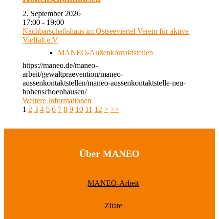
2. September 2026
17:00 - 19:00
Nachbarschaftshaus im Ostseeviertel Verein für aktive
Vielfalt e.V
MANEO-Außenkontaktstellen
https://maneo.de/maneo-
arbeit/gewaltpraevention/maneo-
aussenkontaktstellen/maneo-aussenkontaktstelle-neu-
hohenschoenhausen/
Weitere Informationen
1
2
3
4
5
6
7
8
9
10
11
12
>
>>
Über MANEO
MANEO-Arbeit
Zitate