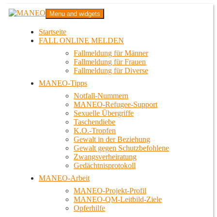
Zum
MANEO
Menu and widgets
Inhalt
Das schwule Anti-Gewalt-Projekt in Berlin
springen
Startseite
FALL ONLINE MELDEN
Fallmeldung für Männer
Fallmeldung für Frauen
Fallmeldung für Diverse
MANEO-Tipps
Notfall-Nummern
MANEO-Refugee-Support
Sexuelle Übergriffe
Taschendiebe
K.O.-Tropfen
Gewalt in der Beziehung
Gewalt gegen Schutzbefohlene
Zwangsverheiratung
Gedächtnisprotokoll
MANEO-Arbeit
MANEO-Projekt-Profil
MANEO-QM-Leitbild-Ziele
Opferhilfe