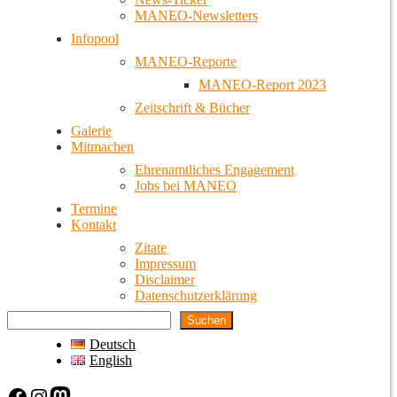
MANEO-Newsletters
Infopool
MANEO-Reporte
MANEO-Report 2023
Zeitschrift & Bücher
Galerie
Mitmachen
Ehrenamtliches Engagement
Jobs bei MANEO
Termine
Kontakt
Zitate
Impressum
Disclaimer
Datenschutzerklärung
Suchen
Deutsch
English
Facebook
Instagram
Mastodon