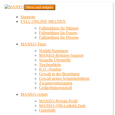
Zum
MANEO
Menu and widgets
Inhalt
Das schwule Anti-Gewalt-Projekt in Berlin
springen
Startseite
FALL ONLINE MELDEN
Fallmeldung für Männer
Fallmeldung für Frauen
Fallmeldung für Diverse
MANEO-Tipps
Notfall-Nummern
MANEO-Refugee-Support
Sexuelle Übergriffe
Taschendiebe
K.O.-Tropfen
Gewalt in der Beziehung
Gewalt gegen Schutzbefohlene
Zwangsverheiratung
Gedächtnisprotokoll
MANEO-Arbeit
MANEO-Projekt-Profil
MANEO-QM-Leitbild-Ziele
Opferhilfe