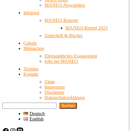
MANEO-Newsletters
Infopool
MANEO-Reporte
MANEO-Report 2023
Zeitschrift & Bücher
Galerie
Mitmachen
Ehrenamtliches Engagement
Jobs bei MANEO
Termine
Kontakt
Zitate
Impressum
Disclaimer
Datenschutzerklärung
Suchen
Deutsch
English
Facebook
Instagram
Mastodon