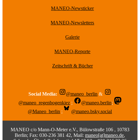
MANEO-Newsticker
MANEO-Newsletters
Galerie
MANEO-Reporte
Zeitschrift & Bücher
Social Media:
@maneo_berlin
&
@maneo_regenbogenkiez
;
@maneo.berlin
;
@Maneo_berlin
;
@maneo.bsky.social
MANEO c/o Mann-O-Meter e.V., Bülowstraße 106 , 10783
Berlin; Fax: 030-236 381 42, Mail:
maneo[at]maneo.de
,