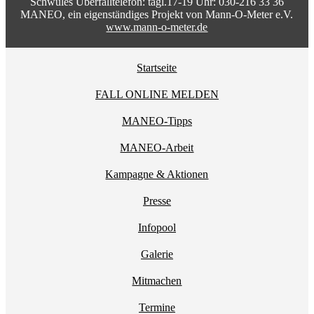
Schwules Überfalltelefon: tägl.17-19 Uhr: 030-216 33 36
MANEO, ein eigenständiges Projekt von Mann-O-Meter e.V.
www.mann-o-meter.de
Startseite
FALL ONLINE MELDEN
MANEO-Tipps
MANEO-Arbeit
Kampagne & Aktionen
Presse
Infopool
Galerie
Mitmachen
Termine