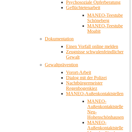
Psychosoziale Opferberatung
Geflüchtetenarbeit
MANEO-Teestube
Schöneberg
MANEO-Teestube
Moabit
Dokumentation
Einen Vorfall online melden
Zeugnisse schwulenfeindlicher
Gewalt
Gewaltprävention
Vorort-Arbeit
Dialog mit der Polizei
Nachtbürgermeister
Regenbogenkiez
MANEO-Außenkontaktstellen
MANEO-
Außenkontaktstelle
Neu-
Hohenschönhausen
MANEO-
Außenkontaktstelle