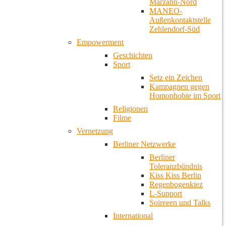
Marzahn-Nord
MANEO-
Außenkontaktstelle
Zehlendorf-Süd
Empowerment
Geschichten
Sport
Setz ein Zeichen
Kampagnen gegen
Homophobie im Sport
Religionen
Filme
Vernetzung
Berliner Netzwerke
Berliner
Toleranzbündnis
Kiss Kiss Berlin
Regenbogenkiez
L-Support
Soireeen und Talks
International