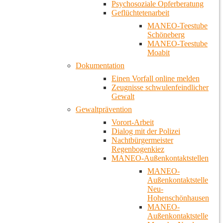
Psychosoziale Opferberatung
Geflüchtetenarbeit
MANEO-Teestube
Schöneberg
MANEO-Teestube
Moabit
Dokumentation
Einen Vorfall online melden
Zeugnisse schwulenfeindlicher
Gewalt
Gewaltprävention
Vorort-Arbeit
Dialog mit der Polizei
Nachtbürgermeister
Regenbogenkiez
MANEO-Außenkontaktstellen
MANEO-
Außenkontaktstelle
Neu-
Hohenschönhausen
MANEO-
Außenkontaktstelle