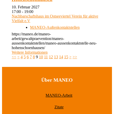
10. Februar 2027
17:00 - 19:00
Nachbarschaftshaus im Ostseeviertel Verein für aktive
Vielfalt e.V
MANEO-Außenkontaktstellen
https://maneo.de/maneo-
arbeit/gewaltpraevention/maneo-
aussenkontaktstellen/maneo-aussenkontaktstelle-neu-
hohenschoenhausen/
Weitere Informationen
<<
<
4
5
6
7
8
9
10
11
12
13
14
15
>
>>
Über MANEO
MANEO-Arbeit
Zitate