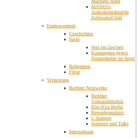
Marzahn-Nord
MANEO-
Außenkontaktstelle
Zehlendorf-Süd
Empowerment
Geschichten
Sport
Setz ein Zeichen
Kampagnen gegen
Homophobie im Sport
Religionen
Filme
Vernetzung
Berliner Netzwerke
Berliner
Toleranzbündnis
Kiss Kiss Berlin
Regenbogenkiez
L-Support
Soireeen und Talks
International