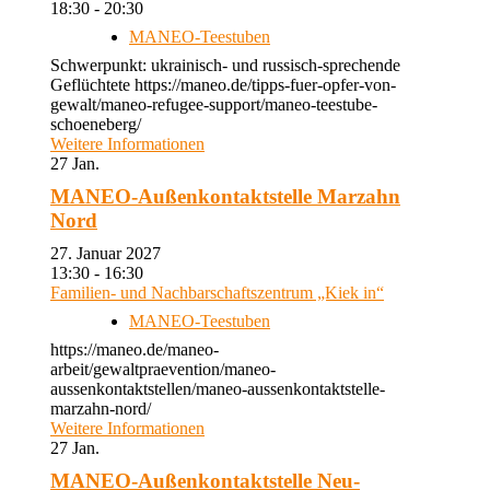
18:30 - 20:30
MANEO-Teestuben
Schwerpunkt: ukrainisch- und russisch-sprechende
Geflüchtete https://maneo.de/tipps-fuer-opfer-von-
gewalt/maneo-refugee-support/maneo-teestube-
schoeneberg/
Weitere Informationen
27
Jan.
MANEO-Außenkontaktstelle Marzahn
Nord
27. Januar 2027
13:30 - 16:30
Familien- und Nachbarschaftszentrum „Kiek in“
MANEO-Teestuben
https://maneo.de/maneo-
arbeit/gewaltpraevention/maneo-
aussenkontaktstellen/maneo-aussenkontaktstelle-
marzahn-nord/
Weitere Informationen
27
Jan.
MANEO-Außenkontaktstelle Neu-