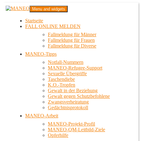
Zum
MANEO
Menu and widgets
Inhalt
Das schwule Anti-Gewalt-Projekt in Berlin
springen
Startseite
FALL ONLINE MELDEN
Fallmeldung für Männer
Fallmeldung für Frauen
Fallmeldung für Diverse
MANEO-Tipps
Notfall-Nummern
MANEO-Refugee-Support
Sexuelle Übergriffe
Taschendiebe
K.O.-Tropfen
Gewalt in der Beziehung
Gewalt gegen Schutzbefohlene
Zwangsverheiratung
Gedächtnisprotokoll
MANEO-Arbeit
MANEO-Projekt-Profil
MANEO-QM-Leitbild-Ziele
Opferhilfe