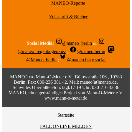
MANEO-Reporte
Zeitschrift & Bücher
Social Media:
@maneo_berlin
&
@maneo_regenbogenkiez
;
@maneo.berlin
;
@Maneo_berlin
;
@maneo.bsky.social
MANEO c/o Mann-O-Meter e.V., Bülowstraße 106 , 10783
Berlin; Fax: 030-236 381 42, Mail:
maneo[at]maneo.de
,
Schwules Überfalltelefon: tägl.17-19 Uhr: 030-216 33 36
MANEO, ein eigenständiges Projekt von Mann-O-Meter e.V.
www.mann-o-meter.de
Startseite
FALL ONLINE MELDEN