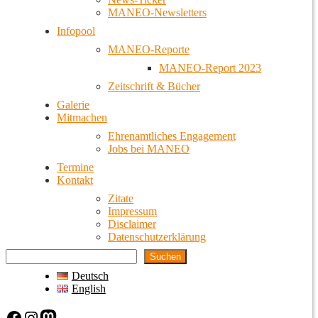
MANEO-Newsletters
Infopool
MANEO-Reporte
MANEO-Report 2023
Zeitschrift & Bücher
Galerie
Mitmachen
Ehrenamtliches Engagement
Jobs bei MANEO
Termine
Kontakt
Zitate
Impressum
Disclaimer
Datenschutzerklärung
Suchen
Deutsch
English
Facebook
Instagram
Mastodon