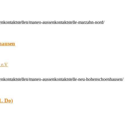
enkontaktstellen/maneo-aussenkontaktstelle-marzahn-nord/
hausen
t e.V
enkontaktstellen/maneo-aussenkontaktstelle-neu-hohenschoenhausen/
. Do)