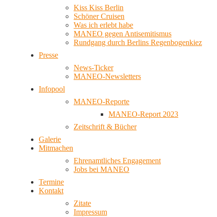
Kiss Kiss Berlin
Schöner Cruisen
Was ich erlebt habe
MANEO gegen Antisemitismus
Rundgang durch Berlins Regenbogenkiez
Presse
News-Ticker
MANEO-Newsletters
Infopool
MANEO-Reporte
MANEO-Report 2023
Zeitschrift & Bücher
Galerie
Mitmachen
Ehrenamtliches Engagement
Jobs bei MANEO
Termine
Kontakt
Zitate
Impressum