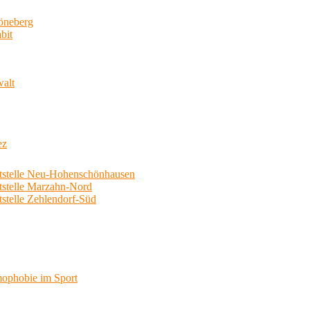
neberg
bit
walt
ez
telle Neu-Hohenschönhausen
telle Marzahn-Nord
elle Zehlendorf-Süd
phobie im Sport