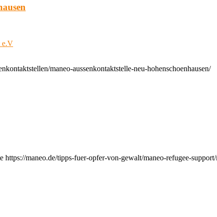
hausen
t e.V
enkontaktstellen/maneo-aussenkontaktstelle-neu-hohenschoenhausen/
e https://maneo.de/tipps-fuer-opfer-von-gewalt/maneo-refugee-support