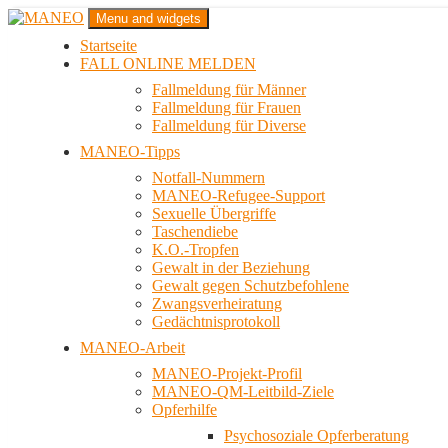
Zum
Menu and widgets
Inhalt
Startseite
springen
Das schwule Anti-Gewalt-Projekt in Berlin
FALL ONLINE MELDEN
MANEO
Fallmeldung für Männer
Fallmeldung für Frauen
Fallmeldung für Diverse
MANEO-Tipps
Notfall-Nummern
MANEO-Refugee-Support
Sexuelle Übergriffe
Taschendiebe
K.O.-Tropfen
Gewalt in der Beziehung
Gewalt gegen Schutzbefohlene
Zwangsverheiratung
Gedächtnisprotokoll
MANEO-Arbeit
MANEO-Projekt-Profil
MANEO-QM-Leitbild-Ziele
Opferhilfe
Psychosoziale Opferberatung