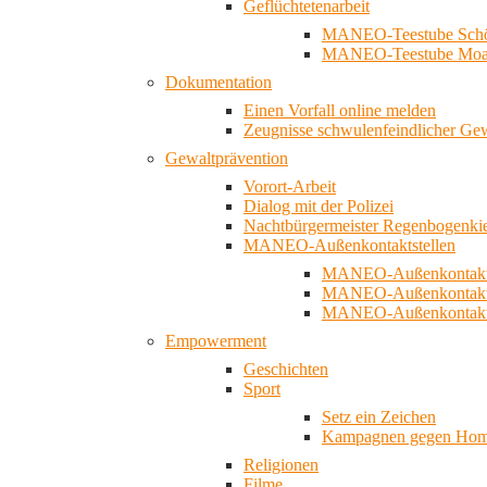
Geflüchtetenarbeit
MANEO-Teestube Schö
MANEO-Teestube Moa
Dokumentation
Einen Vorfall online melden
Zeugnisse schwulenfeindlicher Ge
Gewaltprävention
Vorort-Arbeit
Dialog mit der Polizei
Nachtbürgermeister Regenbogenki
MANEO-Außenkontaktstellen
MANEO-Außenkontakts
MANEO-Außenkontakts
MANEO-Außenkontaktst
Empowerment
Geschichten
Sport
Setz ein Zeichen
Kampagnen gegen Homo
Religionen
Filme