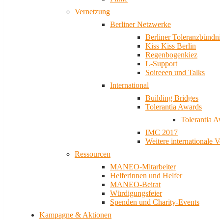
Vernetzung
Berliner Netzwerke
Berliner Toleranzbündn
Kiss Kiss Berlin
Regenbogenkiez
L-Support
Soireeen und Talks
International
Building Bridges
Tolerantia Awards
Tolerantia 
IMC 2017
Weitere internationale 
Ressourcen
MANEO-Mitarbeiter
Helferinnen und Helfer
MANEO-Beirat
Würdigungsfeier
Spenden und Charity-Events
Kampagne & Aktionen