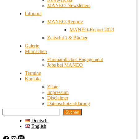
MANEO-Newsletters
Infopool
MANEO-Reporte
MANEO-Report 2023
Zeitschrift & Bücher
Galerie
Mitmachen
Ehrenamtliches Engagement
Jobs bei MANEO
Termine
Kontakt
Zitate
Impressum
Disclaimer
Datenschutzerklärung
Suchen
Deutsch
English
Facebook
Instagram
Mastodon