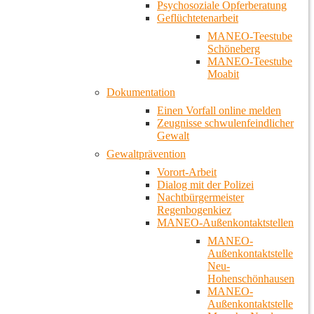
Psychosoziale Opferberatung
Geflüchtetenarbeit
MANEO-Teestube
Schöneberg
MANEO-Teestube
Moabit
Dokumentation
Einen Vorfall online melden
Zeugnisse schwulenfeindlicher
Gewalt
Gewaltprävention
Vorort-Arbeit
Dialog mit der Polizei
Nachtbürgermeister
Regenbogenkiez
MANEO-Außenkontaktstellen
MANEO-
Außenkontaktstelle
Neu-
Hohenschönhausen
MANEO-
Außenkontaktstelle