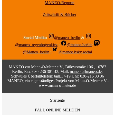
MANEO-Reporte
Zeitschrift & Bücher
Social Media:
@maneo_berlin
&
@maneo_regenbogenkiez
;
@maneo.berlin
;
@Maneo_berlin
;
@maneo.bsky.social
MANEO c/o Mann-O-Meter e.V., Bülowstraße 106 , 10783
Berlin; Fax: 030-236 381 42, Mail:
maneo[at]maneo.de
,
Schwules Überfalltelefon: tägl.17-19 Uhr: 030-216 33 36
MANEO, ein eigenständiges Projekt von Mann-O-Meter e.V.
www.mann-o-meter.de
Startseite
FALL ONLINE MELDEN