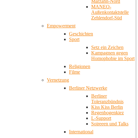
Marzahn-Nord
MANEO-
Außenkontaktstelle
Zehlendorf-Süd
Empowerment
Geschichten
Sport
Setz ein Zeichen
Kampagnen gegen
Homophobie im Sport
Religionen
Filme
Vernetzung
Berliner Netzwerke
Berliner
Toleranzbündnis
Kiss Kiss Berlin
Regenbogenkiez
L-Support
Soireeen und Talks
International