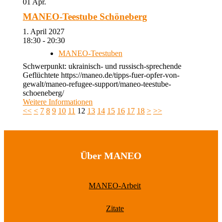
01
Apr.
MANEO-Teestube Schöneberg
1. April 2027
18:30 - 20:30
MANEO-Teestuben
Schwerpunkt: ukrainisch- und russisch-sprechende
Geflüchtete https://maneo.de/tipps-fuer-opfer-von-
gewalt/maneo-refugee-support/maneo-teestube-
schoeneberg/
Weitere Informationen
<<
<
7
8
9
10
11
12
13
14
15
16
17
18
>
>>
Über MANEO
MANEO-Arbeit
Zitate