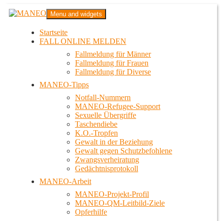
Zum
MANEO
Menu and widgets
Inhalt
Das schwule Anti-Gewalt-Projekt in Berlin
springen
Startseite
FALL ONLINE MELDEN
Fallmeldung für Männer
Fallmeldung für Frauen
Fallmeldung für Diverse
MANEO-Tipps
Notfall-Nummern
MANEO-Refugee-Support
Sexuelle Übergriffe
Taschendiebe
K.O.-Tropfen
Gewalt in der Beziehung
Gewalt gegen Schutzbefohlene
Zwangsverheiratung
Gedächtnisprotokoll
MANEO-Arbeit
MANEO-Projekt-Profil
MANEO-QM-Leitbild-Ziele
Opferhilfe