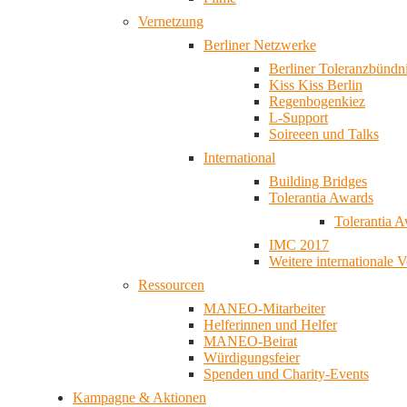
Vernetzung
Berliner Netzwerke
Berliner Toleranzbündn
Kiss Kiss Berlin
Regenbogenkiez
L-Support
Soireeen und Talks
International
Building Bridges
Tolerantia Awards
Tolerantia 
IMC 2017
Weitere internationale 
Ressourcen
MANEO-Mitarbeiter
Helferinnen und Helfer
MANEO-Beirat
Würdigungsfeier
Spenden und Charity-Events
Kampagne & Aktionen