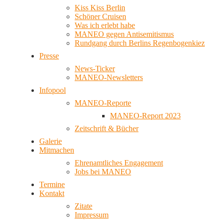
Kiss Kiss Berlin
Schöner Cruisen
Was ich erlebt habe
MANEO gegen Antisemitismus
Rundgang durch Berlins Regenbogenkiez
Presse
News-Ticker
MANEO-Newsletters
Infopool
MANEO-Reporte
MANEO-Report 2023
Zeitschrift & Bücher
Galerie
Mitmachen
Ehrenamtliches Engagement
Jobs bei MANEO
Termine
Kontakt
Zitate
Impressum