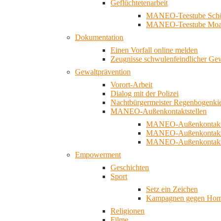
Geflüchtetenarbeit
MANEO-Teestube Schö
MANEO-Teestube Moa
Dokumentation
Einen Vorfall online melden
Zeugnisse schwulenfeindlicher Ge
Gewaltprävention
Vorort-Arbeit
Dialog mit der Polizei
Nachtbürgermeister Regenbogenki
MANEO-Außenkontaktstellen
MANEO-Außenkontakts
MANEO-Außenkontakts
MANEO-Außenkontaktst
Empowerment
Geschichten
Sport
Setz ein Zeichen
Kampagnen gegen Homo
Religionen
Filme