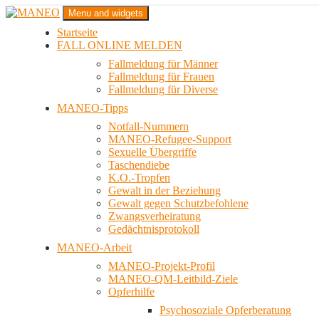
Zum
Menu and widgets
Inhalt
Startseite
springen
Das schwule Anti-Gewalt-Projekt in Berlin
FALL ONLINE MELDEN
MANEO
Fallmeldung für Männer
Fallmeldung für Frauen
Fallmeldung für Diverse
MANEO-Tipps
Notfall-Nummern
MANEO-Refugee-Support
Sexuelle Übergriffe
Taschendiebe
K.O.-Tropfen
Gewalt in der Beziehung
Gewalt gegen Schutzbefohlene
Zwangsverheiratung
Gedächtnisprotokoll
MANEO-Arbeit
MANEO-Projekt-Profil
MANEO-QM-Leitbild-Ziele
Opferhilfe
Psychosoziale Opferberatung