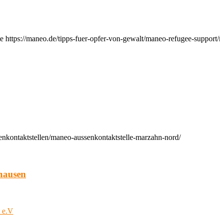
e https://maneo.de/tipps-fuer-opfer-von-gewalt/maneo-refugee-support
enkontaktstellen/maneo-aussenkontaktstelle-marzahn-nord/
hausen
t e.V