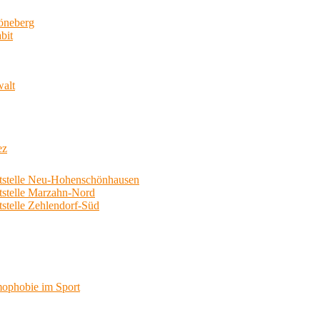
neberg
bit
walt
ez
telle Neu-Hohenschönhausen
telle Marzahn-Nord
elle Zehlendorf-Süd
phobie im Sport