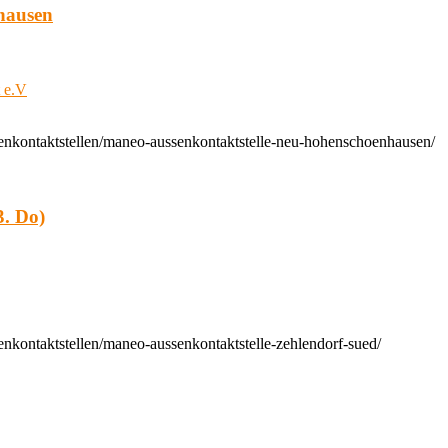
hausen
t e.V
enkontaktstellen/maneo-aussenkontaktstelle-neu-hohenschoenhausen/
. Do)
nkontaktstellen/maneo-aussenkontaktstelle-zehlendorf-sued/