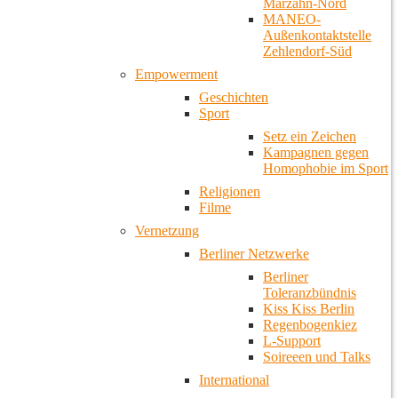
Marzahn-Nord
MANEO-
Außenkontaktstelle
Zehlendorf-Süd
Empowerment
Geschichten
Sport
Setz ein Zeichen
Kampagnen gegen
Homophobie im Sport
Religionen
Filme
Vernetzung
Berliner Netzwerke
Berliner
Toleranzbündnis
Kiss Kiss Berlin
Regenbogenkiez
L-Support
Soireeen und Talks
International