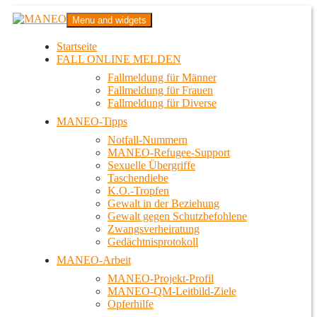
Zum
MANEO
Menu and widgets
Inhalt
Das schwule Anti-Gewalt-Projekt in Berlin
springen
Startseite
FALL ONLINE MELDEN
Fallmeldung für Männer
Fallmeldung für Frauen
Fallmeldung für Diverse
MANEO-Tipps
Notfall-Nummern
MANEO-Refugee-Support
Sexuelle Übergriffe
Taschendiebe
K.O.-Tropfen
Gewalt in der Beziehung
Gewalt gegen Schutzbefohlene
Zwangsverheiratung
Gedächtnisprotokoll
MANEO-Arbeit
MANEO-Projekt-Profil
MANEO-QM-Leitbild-Ziele
Opferhilfe