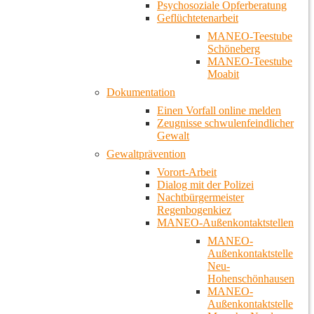
Psychosoziale Opferberatung
Geflüchtetenarbeit
MANEO-Teestube
Schöneberg
MANEO-Teestube
Moabit
Dokumentation
Einen Vorfall online melden
Zeugnisse schwulenfeindlicher
Gewalt
Gewaltprävention
Vorort-Arbeit
Dialog mit der Polizei
Nachtbürgermeister
Regenbogenkiez
MANEO-Außenkontaktstellen
MANEO-
Außenkontaktstelle
Neu-
Hohenschönhausen
MANEO-
Außenkontaktstelle