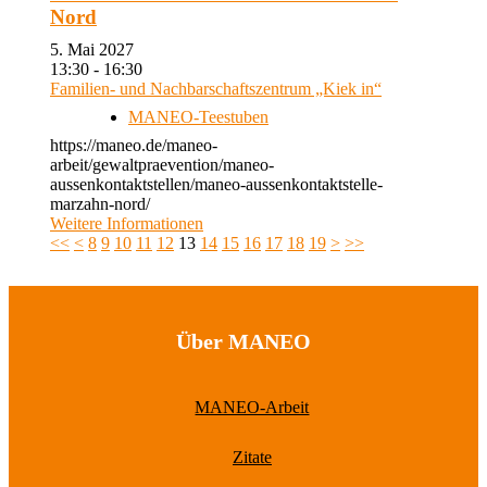
Nord
5. Mai 2027
13:30 - 16:30
Familien- und Nachbarschaftszentrum „Kiek in“
MANEO-Teestuben
https://maneo.de/maneo-
arbeit/gewaltpraevention/maneo-
aussenkontaktstellen/maneo-aussenkontaktstelle-
marzahn-nord/
Weitere Informationen
<<
<
8
9
10
11
12
13
14
15
16
17
18
19
>
>>
Über MANEO
MANEO-Arbeit
Zitate