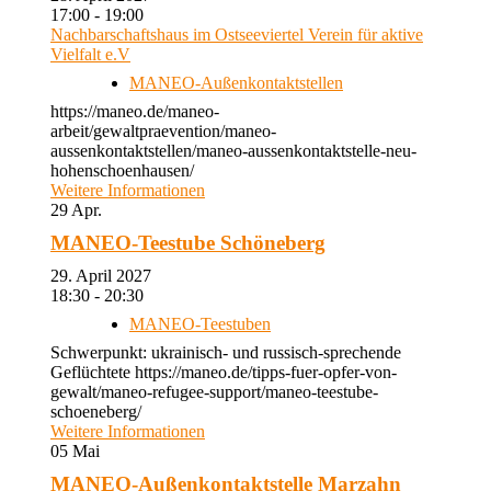
17:00 - 19:00
Nachbarschaftshaus im Ostseeviertel Verein für aktive
Vielfalt e.V
MANEO-Außenkontaktstellen
https://maneo.de/maneo-
arbeit/gewaltpraevention/maneo-
aussenkontaktstellen/maneo-aussenkontaktstelle-neu-
hohenschoenhausen/
Weitere Informationen
29
Apr.
MANEO-Teestube Schöneberg
29. April 2027
18:30 - 20:30
MANEO-Teestuben
Schwerpunkt: ukrainisch- und russisch-sprechende
Geflüchtete https://maneo.de/tipps-fuer-opfer-von-
gewalt/maneo-refugee-support/maneo-teestube-
schoeneberg/
Weitere Informationen
05
Mai
MANEO-Außenkontaktstelle Marzahn