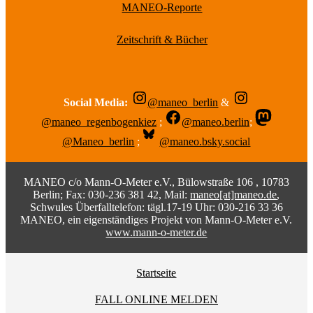
MANEO-Reporte
Zeitschrift & Bücher
Social Media:
@maneo_berlin
&
@maneo_regenbogenkiez
;
@maneo.berlin
;
@Maneo_berlin
;
@maneo.bsky.social
MANEO c/o Mann-O-Meter e.V., Bülowstraße 106 , 10783
Berlin; Fax: 030-236 381 42, Mail:
maneo[at]maneo.de
,
Schwules Überfalltelefon: tägl.17-19 Uhr: 030-216 33 36
MANEO, ein eigenständiges Projekt von Mann-O-Meter e.V.
www.mann-o-meter.de
Startseite
FALL ONLINE MELDEN