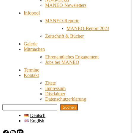
MANEO-Newsletters
Infopool
MANEO-Reporte
MANEO-Report 2023
Zeitschrift & Bücher
Galerie
Mitmachen
Ehrenamtliches Engagement
Jobs bei MANEO
Termine
Kontakt
Zitate
Impressum
Disclaimer
Datenschutzerklärung
Suchen
Deutsch
English
Facebook
Instagram
Mastodon