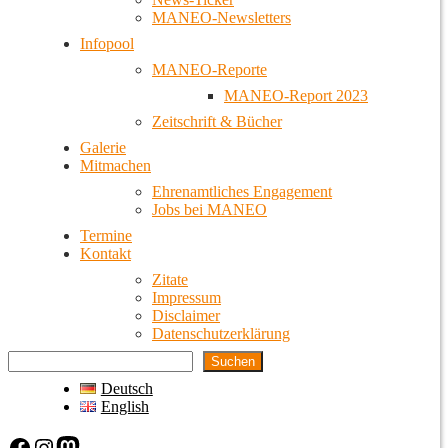
MANEO-Newsletters
Infopool
MANEO-Reporte
MANEO-Report 2023
Zeitschrift & Bücher
Galerie
Mitmachen
Ehrenamtliches Engagement
Jobs bei MANEO
Termine
Kontakt
Zitate
Impressum
Disclaimer
Datenschutzerklärung
Suchen
Deutsch
English
Facebook
Instagram
Mastodon