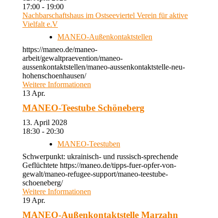
17:00 - 19:00
Nachbarschaftshaus im Ostseeviertel Verein für aktive
Vielfalt e.V
MANEO-Außenkontaktstellen
https://maneo.de/maneo-
arbeit/gewaltpraevention/maneo-
aussenkontaktstellen/maneo-aussenkontaktstelle-neu-
hohenschoenhausen/
Weitere Informationen
13
Apr.
MANEO-Teestube Schöneberg
13. April 2028
18:30 - 20:30
MANEO-Teestuben
Schwerpunkt: ukrainisch- und russisch-sprechende
Geflüchtete https://maneo.de/tipps-fuer-opfer-von-
gewalt/maneo-refugee-support/maneo-teestube-
schoeneberg/
Weitere Informationen
19
Apr.
MANEO-Außenkontaktstelle Marzahn