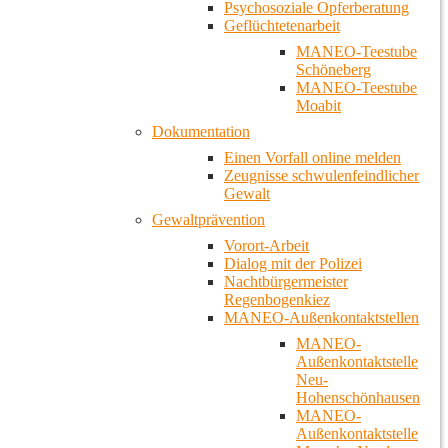
Psychosoziale Opferberatung
Geflüchtetenarbeit
MANEO-Teestube
Schöneberg
MANEO-Teestube
Moabit
Dokumentation
Einen Vorfall online melden
Zeugnisse schwulenfeindlicher
Gewalt
Gewaltprävention
Vorort-Arbeit
Dialog mit der Polizei
Nachtbürgermeister
Regenbogenkiez
MANEO-Außenkontaktstellen
MANEO-
Außenkontaktstelle
Neu-
Hohenschönhausen
MANEO-
Außenkontaktstelle