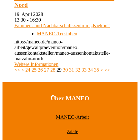
Nord
19. April 2028
13:30 - 16:30
Familien- und Nachbarschaftszentrum „Kiek in“
MANEO-Teestuben
https://maneo.de/maneo-
arbeit/gewaltpraevention/maneo-
aussenkontaktstellen/maneo-aussenkontaktstelle-
marzahn-nord/
Weitere Informationen
<<
<
24
25
26
27
28
29
30
31
32
33
34
35
>
>>
Über MANEO
MANEO-Arbeit
Zitate