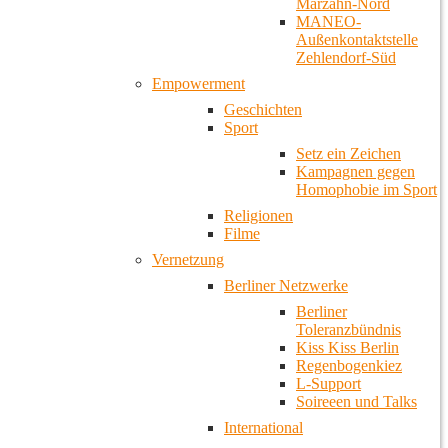
Marzahn-Nord
MANEO-
Außenkontaktstelle
Zehlendorf-Süd
Empowerment
Geschichten
Sport
Setz ein Zeichen
Kampagnen gegen
Homophobie im Sport
Religionen
Filme
Vernetzung
Berliner Netzwerke
Berliner
Toleranzbündnis
Kiss Kiss Berlin
Regenbogenkiez
L-Support
Soireeen und Talks
International