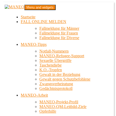
Zum
MANEO
Menu and widgets
Inhalt
Das schwule Anti-Gewalt-Projekt in Berlin
springen
Startseite
FALL ONLINE MELDEN
Fallmeldung für Männer
Fallmeldung für Frauen
Fallmeldung für Diverse
MANEO-Tipps
Notfall-Nummern
MANEO-Refugee-Support
Sexuelle Übergriffe
Taschendiebe
K.O.-Tropfen
Gewalt in der Beziehung
Gewalt gegen Schutzbefohlene
Zwangsverheiratung
Gedächtnisprotokoll
MANEO-Arbeit
MANEO-Projekt-Profil
MANEO-QM-Leitbild-Ziele
Opferhilfe