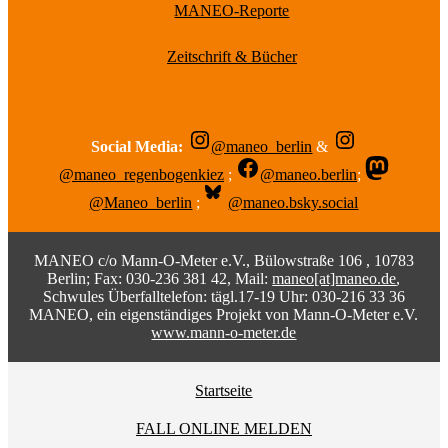
MANEO-Reporte
Zeitschrift & Bücher
Social Media:
@maneo_berlin
&
@maneo_regenbogenkiez
;
@maneo.berlin
;
@Maneo_berlin
;
@maneo.bsky.social
MANEO c/o Mann-O-Meter e.V., Bülowstraße 106 , 10783
Berlin; Fax: 030-236 381 42, Mail:
maneo[at]maneo.de
,
Schwules Überfalltelefon: tägl.17-19 Uhr: 030-216 33 36
MANEO, ein eigenständiges Projekt von Mann-O-Meter e.V.
www.mann-o-meter.de
Startseite
FALL ONLINE MELDEN