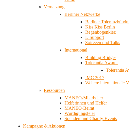
Vernetzung
Berliner Netzwerke
Berliner Toleranzbündn
Kiss Kiss Berlin
Regenbogenkiez
L-Support
Soireeen und Talks
International
Building Bridges
Tolerantia Awards
Tolerantia 
IMC 2017
Weitere internationale 
Ressourcen
MANEO-Mitarbeiter
Helferinnen und Helfer
MANEO-Beirat
Würdigungsfeier
Spenden und Charity-Events
Kampagne & Aktionen