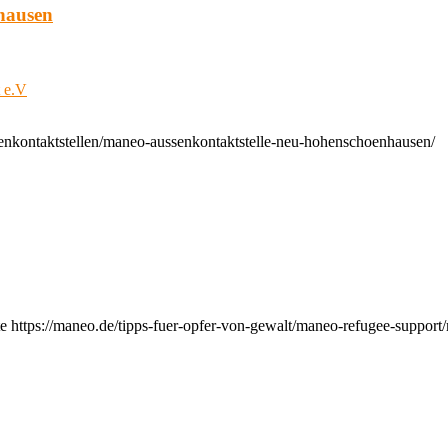
hausen
t e.V
enkontaktstellen/maneo-aussenkontaktstelle-neu-hohenschoenhausen/
e https://maneo.de/tipps-fuer-opfer-von-gewalt/maneo-refugee-support