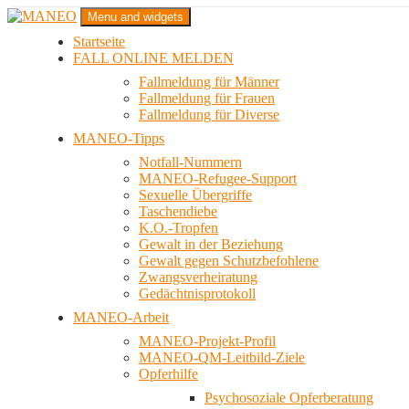
Zum
Menu and widgets
Inhalt
Startseite
springen
Das schwule Anti-Gewalt-Projekt in Berlin
FALL ONLINE MELDEN
MANEO
Fallmeldung für Männer
Fallmeldung für Frauen
Fallmeldung für Diverse
MANEO-Tipps
Notfall-Nummern
MANEO-Refugee-Support
Sexuelle Übergriffe
Taschendiebe
K.O.-Tropfen
Gewalt in der Beziehung
Gewalt gegen Schutzbefohlene
Zwangsverheiratung
Gedächtnisprotokoll
MANEO-Arbeit
MANEO-Projekt-Profil
MANEO-QM-Leitbild-Ziele
Opferhilfe
Psychosoziale Opferberatung