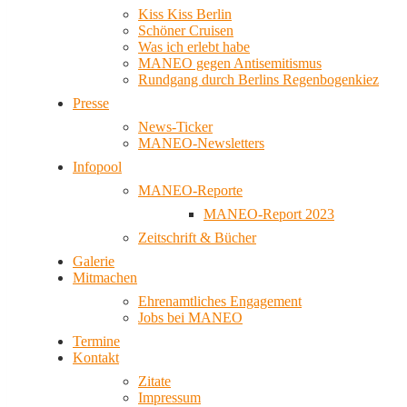
Kiss Kiss Berlin
Schöner Cruisen
Was ich erlebt habe
MANEO gegen Antisemitismus
Rundgang durch Berlins Regenbogenkiez
Presse
News-Ticker
MANEO-Newsletters
Infopool
MANEO-Reporte
MANEO-Report 2023
Zeitschrift & Bücher
Galerie
Mitmachen
Ehrenamtliches Engagement
Jobs bei MANEO
Termine
Kontakt
Zitate
Impressum