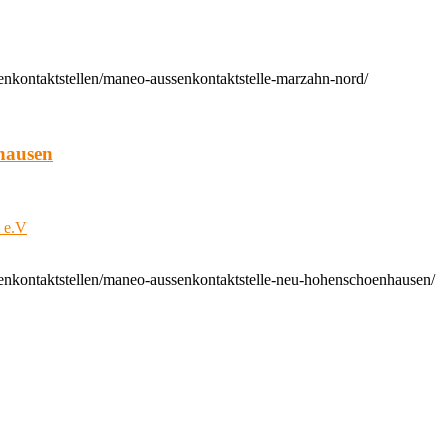
enkontaktstellen/maneo-aussenkontaktstelle-marzahn-nord/
hausen
t e.V
enkontaktstellen/maneo-aussenkontaktstelle-neu-hohenschoenhausen/