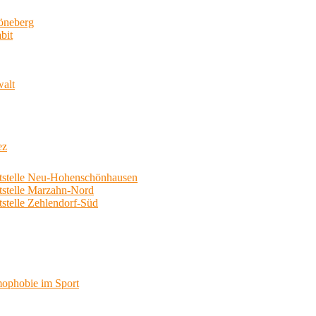
neberg
bit
walt
ez
telle Neu-Hohenschönhausen
telle Marzahn-Nord
elle Zehlendorf-Süd
phobie im Sport