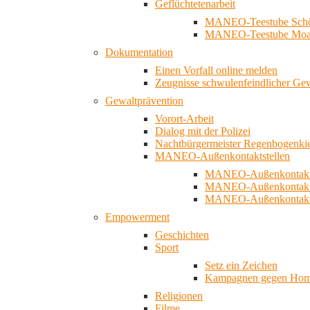
Geflüchtetenarbeit
MANEO-Teestube Schö
MANEO-Teestube Moa
Dokumentation
Einen Vorfall online melden
Zeugnisse schwulenfeindlicher Ge
Gewaltprävention
Vorort-Arbeit
Dialog mit der Polizei
Nachtbürgermeister Regenbogenki
MANEO-Außenkontaktstellen
MANEO-Außenkontakts
MANEO-Außenkontakts
MANEO-Außenkontaktst
Empowerment
Geschichten
Sport
Setz ein Zeichen
Kampagnen gegen Homo
Religionen
Filme