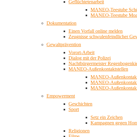
Geflüchtetenarbeit
MANEO-Teestube Schö
MANEO-Teestube Moa
Dokumentation
Einen Vorfall online melden
Zeugnisse schwulenfeindlicher Ge
Gewaltprävention
Vorort-Arbeit
Dialog mit der Polizei
Nachtbürgermeister Regenbogenki
MANEO-Außenkontaktstellen
MANEO-Außenkontakts
MANEO-Außenkontakts
MANEO-Außenkontaktst
Empowerment
Geschichten
Sport
Setz ein Zeichen
Kampagnen gegen Homo
Religionen
Filme