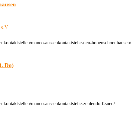
hausen
t e.V
enkontaktstellen/maneo-aussenkontaktstelle-neu-hohenschoenhausen/
. Do)
nkontaktstellen/maneo-aussenkontaktstelle-zehlendorf-sued/