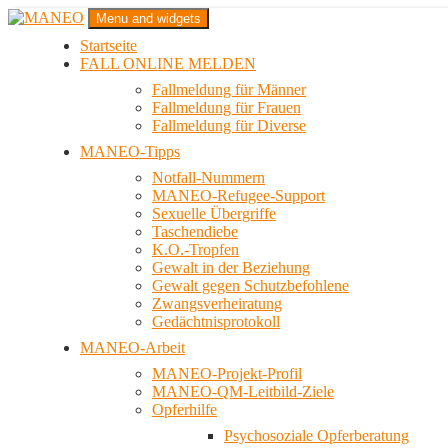
Zum
Menu and widgets
Inhalt
Startseite
springen
Das schwule Anti-Gewalt-Projekt in Berlin
FALL ONLINE MELDEN
MANEO
Fallmeldung für Männer
Fallmeldung für Frauen
Fallmeldung für Diverse
MANEO-Tipps
Notfall-Nummern
MANEO-Refugee-Support
Sexuelle Übergriffe
Taschendiebe
K.O.-Tropfen
Gewalt in der Beziehung
Gewalt gegen Schutzbefohlene
Zwangsverheiratung
Gedächtnisprotokoll
MANEO-Arbeit
MANEO-Projekt-Profil
MANEO-QM-Leitbild-Ziele
Opferhilfe
Psychosoziale Opferberatung