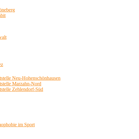
neberg
bit
walt
ez
telle Neu-Hohenschönhausen
telle Marzahn-Nord
elle Zehlendorf-Süd
phobie im Sport