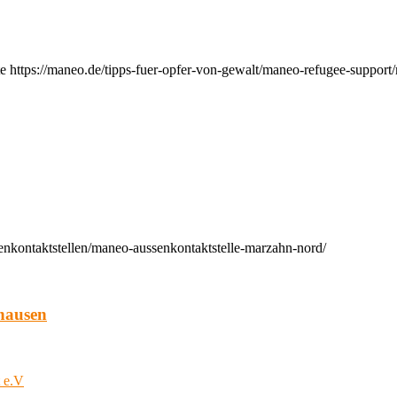
e https://maneo.de/tipps-fuer-opfer-von-gewalt/maneo-refugee-support
enkontaktstellen/maneo-aussenkontaktstelle-marzahn-nord/
hausen
t e.V