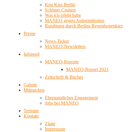
Kiss Kiss Berlin
Schöner Cruisen
Was ich erlebt habe
MANEO gegen Antisemitismus
Rundgang durch Berlins Regenbogenkiez
Presse
News-Ticker
MANEO-Newsletters
Infopool
MANEO-Reporte
MANEO-Report 2023
Zeitschrift & Bücher
Galerie
Mitmachen
Ehrenamtliches Engagement
Jobs bei MANEO
Termine
Kontakt
Zitate
Impressum