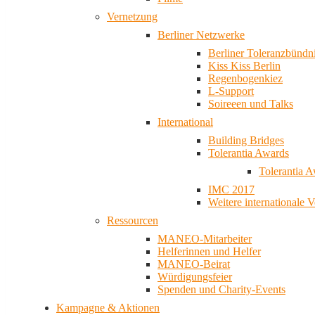
Vernetzung
Berliner Netzwerke
Berliner Toleranzbündn
Kiss Kiss Berlin
Regenbogenkiez
L-Support
Soireeen und Talks
International
Building Bridges
Tolerantia Awards
Tolerantia 
IMC 2017
Weitere internationale 
Ressourcen
MANEO-Mitarbeiter
Helferinnen und Helfer
MANEO-Beirat
Würdigungsfeier
Spenden und Charity-Events
Kampagne & Aktionen