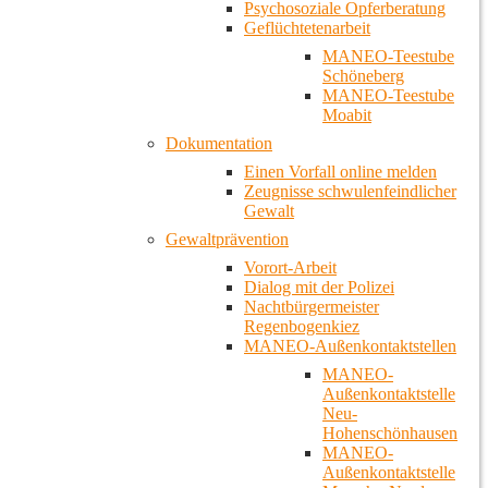
Psychosoziale Opferberatung
Geflüchtetenarbeit
MANEO-Teestube
Schöneberg
MANEO-Teestube
Moabit
Dokumentation
Einen Vorfall online melden
Zeugnisse schwulenfeindlicher
Gewalt
Gewaltprävention
Vorort-Arbeit
Dialog mit der Polizei
Nachtbürgermeister
Regenbogenkiez
MANEO-Außenkontaktstellen
MANEO-
Außenkontaktstelle
Neu-
Hohenschönhausen
MANEO-
Außenkontaktstelle