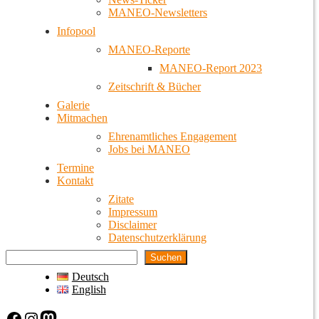
MANEO-Newsletters
Infopool
MANEO-Reporte
MANEO-Report 2023
Zeitschrift & Bücher
Galerie
Mitmachen
Ehrenamtliches Engagement
Jobs bei MANEO
Termine
Kontakt
Zitate
Impressum
Disclaimer
Datenschutzerklärung
Suchen
Deutsch
English
Facebook
Instagram
Mastodon