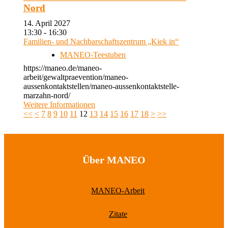
Nord
14. April 2027
13:30 - 16:30
Familien- und Nachbarschaftszentrum „Kiek in“
MANEO-Teestuben
https://maneo.de/maneo-
arbeit/gewaltpraevention/maneo-
aussenkontaktstellen/maneo-aussenkontaktstelle-
marzahn-nord/
Weitere Informationen
<<
<
7
8
9
10
11
12
13
14
15
16
17
18
>
>>
Über MANEO
MANEO-Arbeit
Zitate