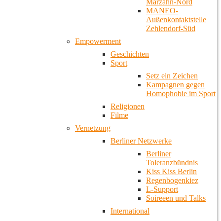
Marzahn-Nord
MANEO-
Außenkontaktstelle
Zehlendorf-Süd
Empowerment
Geschichten
Sport
Setz ein Zeichen
Kampagnen gegen
Homophobie im Sport
Religionen
Filme
Vernetzung
Berliner Netzwerke
Berliner
Toleranzbündnis
Kiss Kiss Berlin
Regenbogenkiez
L-Support
Soireeen und Talks
International