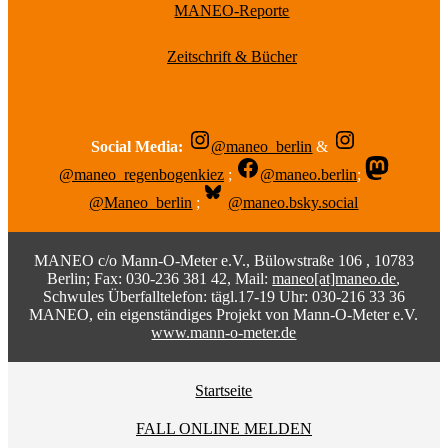
MANEO-Reporte
Zeitschrift & Bücher
Social Media:
@maneo_berlin
&
@maneo_regenbogenkiez
;
@maneo.berlin
;
@Maneo_berlin
;
@maneo.bsky.social
MANEO c/o Mann-O-Meter e.V., Bülowstraße 106 , 10783
Berlin; Fax: 030-236 381 42, Mail:
maneo[at]maneo.de
,
Schwules Überfalltelefon: tägl.17-19 Uhr: 030-216 33 36
MANEO, ein eigenständiges Projekt von Mann-O-Meter e.V.
www.mann-o-meter.de
Startseite
FALL ONLINE MELDEN