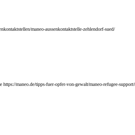
nkontaktstellen/maneo-aussenkontaktstelle-zehlendorf-sued/
e https://maneo.de/tipps-fuer-opfer-von-gewalt/maneo-refugee-support