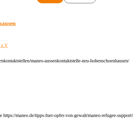
hausen
t e.V
enkontaktstellen/maneo-aussenkontaktstelle-neu-hohenschoenhausen/
e https://maneo.de/tipps-fuer-opfer-von-gewalt/maneo-refugee-support