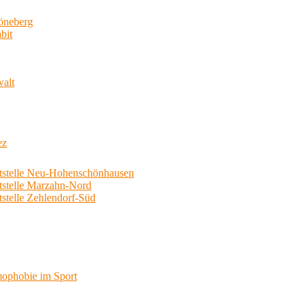
neberg
bit
walt
ez
telle Neu-Hohenschönhausen
telle Marzahn-Nord
elle Zehlendorf-Süd
phobie im Sport