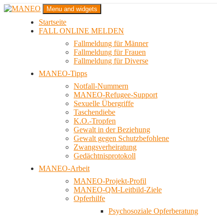
Zum
Menu and widgets
Inhalt
Startseite
springen
Das schwule Anti-Gewalt-Projekt in Berlin
FALL ONLINE MELDEN
MANEO
Fallmeldung für Männer
Fallmeldung für Frauen
Fallmeldung für Diverse
MANEO-Tipps
Notfall-Nummern
MANEO-Refugee-Support
Sexuelle Übergriffe
Taschendiebe
K.O.-Tropfen
Gewalt in der Beziehung
Gewalt gegen Schutzbefohlene
Zwangsverheiratung
Gedächtnisprotokoll
MANEO-Arbeit
MANEO-Projekt-Profil
MANEO-QM-Leitbild-Ziele
Opferhilfe
Psychosoziale Opferberatung