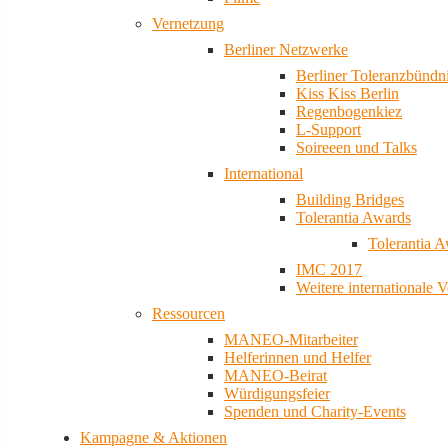
Vernetzung
Berliner Netzwerke
Berliner Toleranzbündn
Kiss Kiss Berlin
Regenbogenkiez
L-Support
Soireeen und Talks
International
Building Bridges
Tolerantia Awards
Tolerantia 
IMC 2017
Weitere internationale 
Ressourcen
MANEO-Mitarbeiter
Helferinnen und Helfer
MANEO-Beirat
Würdigungsfeier
Spenden und Charity-Events
Kampagne & Aktionen