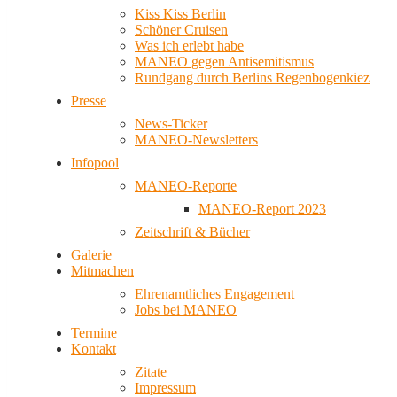
Kiss Kiss Berlin
Schöner Cruisen
Was ich erlebt habe
MANEO gegen Antisemitismus
Rundgang durch Berlins Regenbogenkiez
Presse
News-Ticker
MANEO-Newsletters
Infopool
MANEO-Reporte
MANEO-Report 2023
Zeitschrift & Bücher
Galerie
Mitmachen
Ehrenamtliches Engagement
Jobs bei MANEO
Termine
Kontakt
Zitate
Impressum