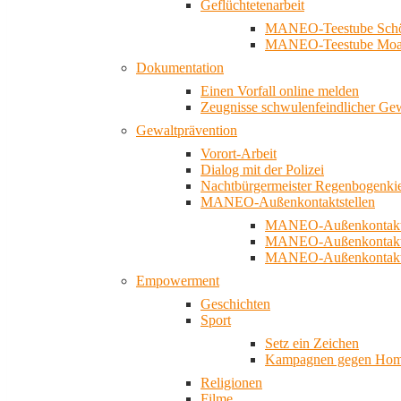
Geflüchtetenarbeit
MANEO-Teestube Schö
MANEO-Teestube Moa
Dokumentation
Einen Vorfall online melden
Zeugnisse schwulenfeindlicher Ge
Gewaltprävention
Vorort-Arbeit
Dialog mit der Polizei
Nachtbürgermeister Regenbogenki
MANEO-Außenkontaktstellen
MANEO-Außenkontakts
MANEO-Außenkontakts
MANEO-Außenkontaktst
Empowerment
Geschichten
Sport
Setz ein Zeichen
Kampagnen gegen Homo
Religionen
Filme