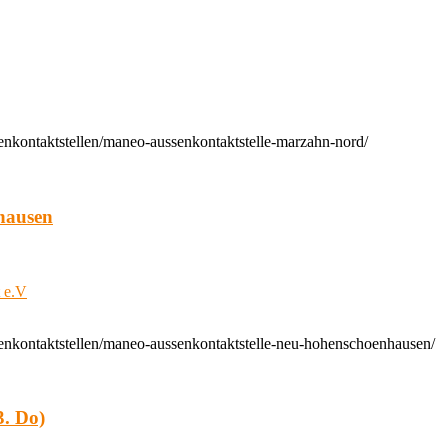
enkontaktstellen/maneo-aussenkontaktstelle-marzahn-nord/
hausen
t e.V
enkontaktstellen/maneo-aussenkontaktstelle-neu-hohenschoenhausen/
. Do)