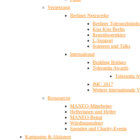
Vernetzung
Berliner Netzwerke
Berliner Toleranzbündn
Kiss Kiss Berlin
Regenbogenkiez
L-Support
Soireeen und Talks
International
Building Bridges
Tolerantia Awards
Tolerantia 
IMC 2017
Weitere internationale 
Ressourcen
MANEO-Mitarbeiter
Helferinnen und Helfer
MANEO-Beirat
Würdigungsfeier
Spenden und Charity-Events
Kampagne & Aktionen