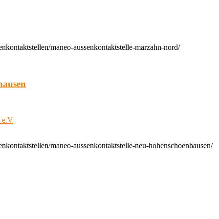
enkontaktstellen/maneo-aussenkontaktstelle-marzahn-nord/
hausen
t e.V
enkontaktstellen/maneo-aussenkontaktstelle-neu-hohenschoenhausen/