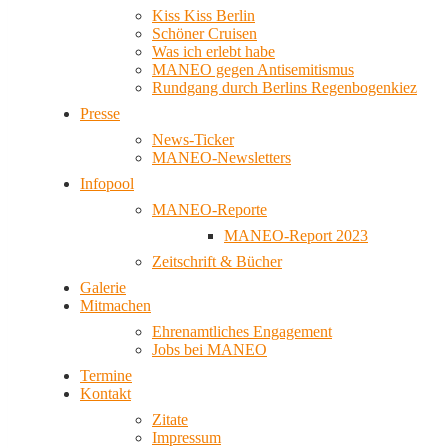
Kiss Kiss Berlin
Schöner Cruisen
Was ich erlebt habe
MANEO gegen Antisemitismus
Rundgang durch Berlins Regenbogenkiez
Presse
News-Ticker
MANEO-Newsletters
Infopool
MANEO-Reporte
MANEO-Report 2023
Zeitschrift & Bücher
Galerie
Mitmachen
Ehrenamtliches Engagement
Jobs bei MANEO
Termine
Kontakt
Zitate
Impressum