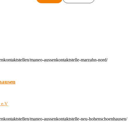
enkontaktstellen/maneo-aussenkontaktstelle-marzahn-nord/
hausen
t e.V
enkontaktstellen/maneo-aussenkontaktstelle-neu-hohenschoenhausen/