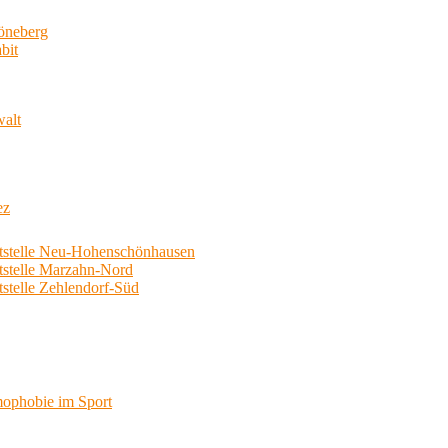
neberg
bit
walt
ez
telle Neu-Hohenschönhausen
telle Marzahn-Nord
elle Zehlendorf-Süd
phobie im Sport