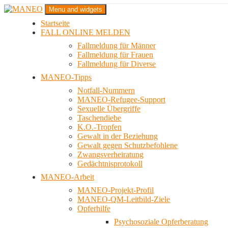
Zum
Menu and widgets
Inhalt
Startseite
springen
Das schwule Anti-Gewalt-Projekt in Berlin
FALL ONLINE MELDEN
MANEO
Fallmeldung für Männer
Fallmeldung für Frauen
Fallmeldung für Diverse
MANEO-Tipps
Notfall-Nummern
MANEO-Refugee-Support
Sexuelle Übergriffe
Taschendiebe
K.O.-Tropfen
Gewalt in der Beziehung
Gewalt gegen Schutzbefohlene
Zwangsverheiratung
Gedächtnisprotokoll
MANEO-Arbeit
MANEO-Projekt-Profil
MANEO-QM-Leitbild-Ziele
Opferhilfe
Psychosoziale Opferberatung