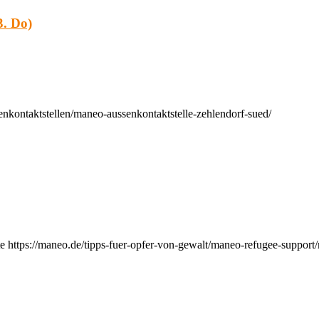
. Do)
nkontaktstellen/maneo-aussenkontaktstelle-zehlendorf-sued/
e https://maneo.de/tipps-fuer-opfer-von-gewalt/maneo-refugee-support