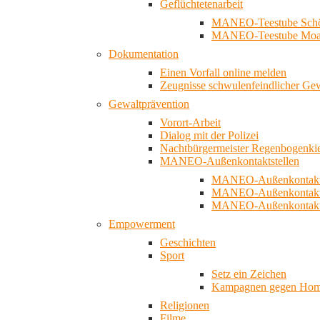
Geflüchtetenarbeit
MANEO-Teestube Schö
MANEO-Teestube Moa
Dokumentation
Einen Vorfall online melden
Zeugnisse schwulenfeindlicher Ge
Gewaltprävention
Vorort-Arbeit
Dialog mit der Polizei
Nachtbürgermeister Regenbogenki
MANEO-Außenkontaktstellen
MANEO-Außenkontakts
MANEO-Außenkontakts
MANEO-Außenkontaktst
Empowerment
Geschichten
Sport
Setz ein Zeichen
Kampagnen gegen Homo
Religionen
Filme