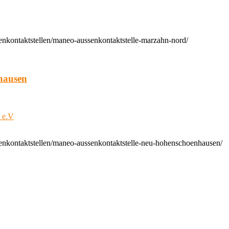
enkontaktstellen/maneo-aussenkontaktstelle-marzahn-nord/
hausen
t e.V
enkontaktstellen/maneo-aussenkontaktstelle-neu-hohenschoenhausen/