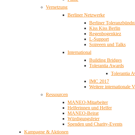
Vernetzung
Berliner Netzwerke
Berliner Toleranzbündn
Kiss Kiss Berlin
Regenbogenkiez
L-Support
Soireeen und Talks
International
Building Bridges
Tolerantia Awards
Tolerantia 
IMC 2017
Weitere internationale 
Ressourcen
MANEO-Mitarbeiter
Helferinnen und Helfer
MANEO-Beirat
Würdigungsfeier
Spenden und Charity-Events
Kampagne & Aktionen