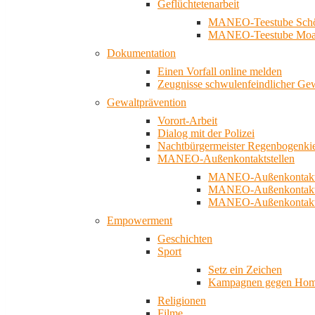
Geflüchtetenarbeit
MANEO-Teestube Schö
MANEO-Teestube Moa
Dokumentation
Einen Vorfall online melden
Zeugnisse schwulenfeindlicher Ge
Gewaltprävention
Vorort-Arbeit
Dialog mit der Polizei
Nachtbürgermeister Regenbogenki
MANEO-Außenkontaktstellen
MANEO-Außenkontakts
MANEO-Außenkontakts
MANEO-Außenkontaktst
Empowerment
Geschichten
Sport
Setz ein Zeichen
Kampagnen gegen Homo
Religionen
Filme