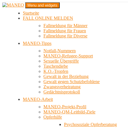
Zum
Menu and widgets
Inhalt
Startseite
springen
Das schwule Anti-Gewalt-Projekt in Berlin
FALL ONLINE MELDEN
MANEO
Fallmeldung für Männer
Fallmeldung für Frauen
Fallmeldung für Diverse
MANEO-Tipps
Notfall-Nummern
MANEO-Refugee-Support
Sexuelle Übergriffe
Taschendiebe
K.O.-Tropfen
Gewalt in der Beziehung
Gewalt gegen Schutzbefohlene
Zwangsverheiratung
Gedächtnisprotokoll
MANEO-Arbeit
MANEO-Projekt-Profil
MANEO-QM-Leitbild-Ziele
Opferhilfe
Psychosoziale Opferberatung