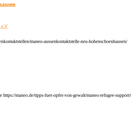
hausen
t e.V
enkontaktstellen/maneo-aussenkontaktstelle-neu-hohenschoenhausen/
e https://maneo.de/tipps-fuer-opfer-von-gewalt/maneo-refugee-support