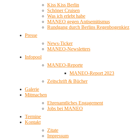
Kiss Kiss Berlin
Schöner Cruisen
Was ich erlebt habe
MANEO gegen Antisemitismus
Rundgang durch Berlins Regenbogenkiez
Presse
News-Ticker
MANEO-Newsletters
Infopool
MANEO-Reporte
MANEO-Report 2023
Zeitschrift & Bücher
Galerie
Mitmachen
Ehrenamtliches Engagement
Jobs bei MANEO
Termine
Kontakt
Zitate
Impressum