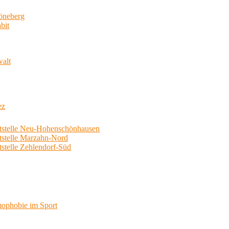
neberg
bit
walt
ez
telle Neu-Hohenschönhausen
telle Marzahn-Nord
elle Zehlendorf-Süd
phobie im Sport