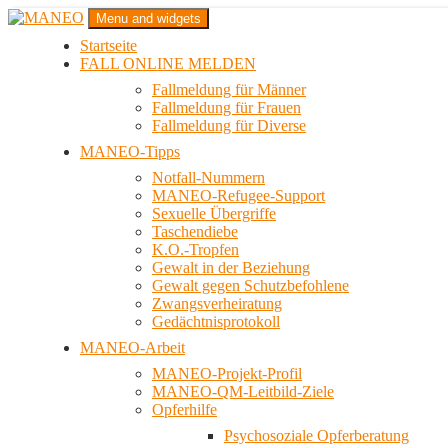
Zum
Menu and widgets
Inhalt
Startseite
springen
Das schwule Anti-Gewalt-Projekt in Berlin
FALL ONLINE MELDEN
MANEO
Fallmeldung für Männer
Fallmeldung für Frauen
Fallmeldung für Diverse
MANEO-Tipps
Notfall-Nummern
MANEO-Refugee-Support
Sexuelle Übergriffe
Taschendiebe
K.O.-Tropfen
Gewalt in der Beziehung
Gewalt gegen Schutzbefohlene
Zwangsverheiratung
Gedächtnisprotokoll
MANEO-Arbeit
MANEO-Projekt-Profil
MANEO-QM-Leitbild-Ziele
Opferhilfe
Psychosoziale Opferberatung