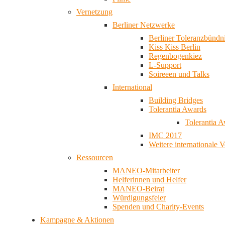
Vernetzung
Berliner Netzwerke
Berliner Toleranzbündn
Kiss Kiss Berlin
Regenbogenkiez
L-Support
Soireeen und Talks
International
Building Bridges
Tolerantia Awards
Tolerantia 
IMC 2017
Weitere internationale 
Ressourcen
MANEO-Mitarbeiter
Helferinnen und Helfer
MANEO-Beirat
Würdigungsfeier
Spenden und Charity-Events
Kampagne & Aktionen