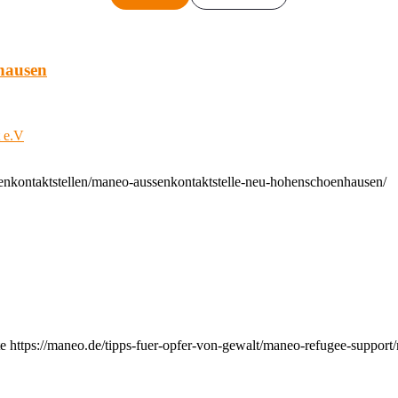
hausen
t e.V
enkontaktstellen/maneo-aussenkontaktstelle-neu-hohenschoenhausen/
e https://maneo.de/tipps-fuer-opfer-von-gewalt/maneo-refugee-support