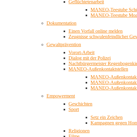
Geflüchtetenarbeit
MANEO-Teestube Schö
MANEO-Teestube Moa
Dokumentation
Einen Vorfall online melden
Zeugnisse schwulenfeindlicher Ge
Gewaltprävention
Vorort-Arbeit
Dialog mit der Polizei
Nachtbürgermeister Regenbogenki
MANEO-Außenkontaktstellen
MANEO-Außenkontakts
MANEO-Außenkontakts
MANEO-Außenkontaktst
Empowerment
Geschichten
Sport
Setz ein Zeichen
Kampagnen gegen Homo
Religionen
Filme