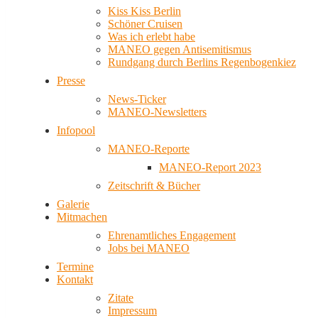
Kiss Kiss Berlin
Schöner Cruisen
Was ich erlebt habe
MANEO gegen Antisemitismus
Rundgang durch Berlins Regenbogenkiez
Presse
News-Ticker
MANEO-Newsletters
Infopool
MANEO-Reporte
MANEO-Report 2023
Zeitschrift & Bücher
Galerie
Mitmachen
Ehrenamtliches Engagement
Jobs bei MANEO
Termine
Kontakt
Zitate
Impressum