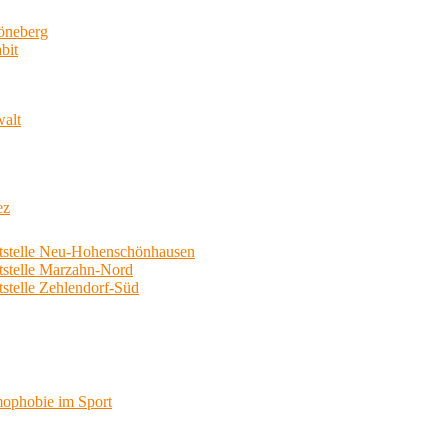
neberg
bit
walt
ez
telle Neu-Hohenschönhausen
telle Marzahn-Nord
elle Zehlendorf-Süd
phobie im Sport