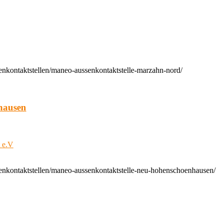
enkontaktstellen/maneo-aussenkontaktstelle-marzahn-nord/
hausen
t e.V
enkontaktstellen/maneo-aussenkontaktstelle-neu-hohenschoenhausen/