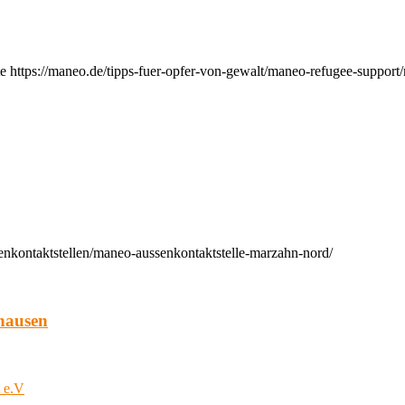
e https://maneo.de/tipps-fuer-opfer-von-gewalt/maneo-refugee-support
enkontaktstellen/maneo-aussenkontaktstelle-marzahn-nord/
hausen
t e.V