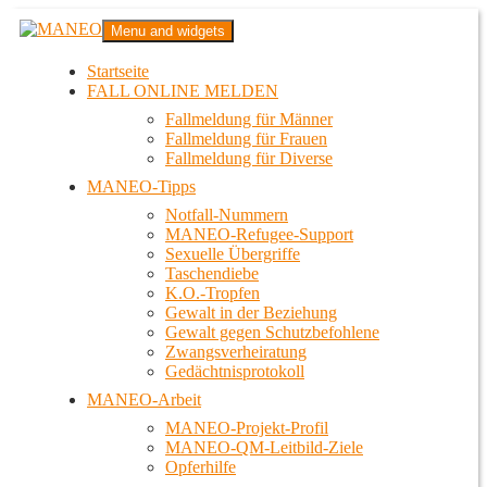
Zum
MANEO
Menu and widgets
Inhalt
Das schwule Anti-Gewalt-Projekt in Berlin
springen
Startseite
FALL ONLINE MELDEN
Fallmeldung für Männer
Fallmeldung für Frauen
Fallmeldung für Diverse
MANEO-Tipps
Notfall-Nummern
MANEO-Refugee-Support
Sexuelle Übergriffe
Taschendiebe
K.O.-Tropfen
Gewalt in der Beziehung
Gewalt gegen Schutzbefohlene
Zwangsverheiratung
Gedächtnisprotokoll
MANEO-Arbeit
MANEO-Projekt-Profil
MANEO-QM-Leitbild-Ziele
Opferhilfe