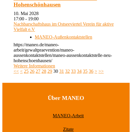
Hohenschönhausen
10. Mai 2028
17:00 - 19:00
Nachbarschaftshaus im Ostseeviertel Verein für aktive
Vielfalt e.V
MANEO-Außenkontaktstellen
https://maneo.de/maneo-
arbeit/gewaltpraevention/maneo-
aussenkontaktstellen/maneo-aussenkontaktstelle-neu-
hohenschoenhausen/
Weitere Informationen
<<
<
25
26
27
28
29
30
31
32
33
34
35
36
>
>>
Über MANEO
MANEO-Arbeit
Zitate