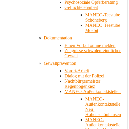
Psychosoziale Opferberatung
Geflüchtetenarbeit
MANEO-Teestube
Schöneberg
MANEO-Teestube
Moabit
Dokumentation
Einen Vorfall online melden
Zeugnisse schwulenfeindlicher
Gewalt
Gewaltprävention
Vorort-Arbeit
Dialog mit der Polizei
Nachtbürgermeister
Regenbogenkiez
MANEO-Außenkontaktstellen
MANEO-
Außenkontaktstelle
Neu-
Hohenschönhausen
MANEO-
Außenkontaktstelle