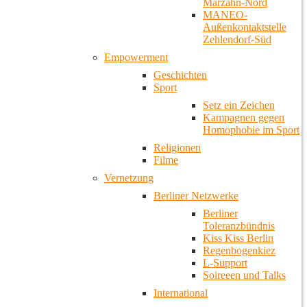
Marzahn-Nord
MANEO-
Außenkontaktstelle
Zehlendorf-Süd
Empowerment
Geschichten
Sport
Setz ein Zeichen
Kampagnen gegen
Homophobie im Sport
Religionen
Filme
Vernetzung
Berliner Netzwerke
Berliner
Toleranzbündnis
Kiss Kiss Berlin
Regenbogenkiez
L-Support
Soireeen und Talks
International