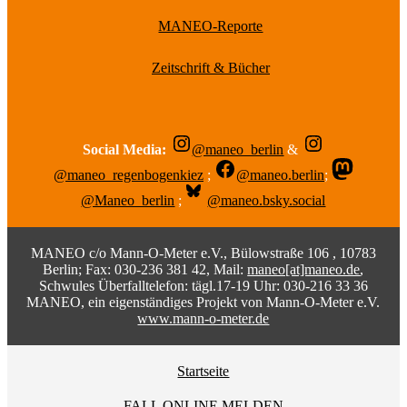
MANEO-Reporte
Zeitschrift & Bücher
Social Media:
@maneo_berlin
&
@maneo_regenbogenkiez
;
@maneo.berlin
;
@Maneo_berlin
;
@maneo.bsky.social
MANEO c/o Mann-O-Meter e.V., Bülowstraße 106 , 10783
Berlin; Fax: 030-236 381 42, Mail:
maneo[at]maneo.de
,
Schwules Überfalltelefon: tägl.17-19 Uhr: 030-216 33 36
MANEO, ein eigenständiges Projekt von Mann-O-Meter e.V.
www.mann-o-meter.de
Startseite
FALL ONLINE MELDEN