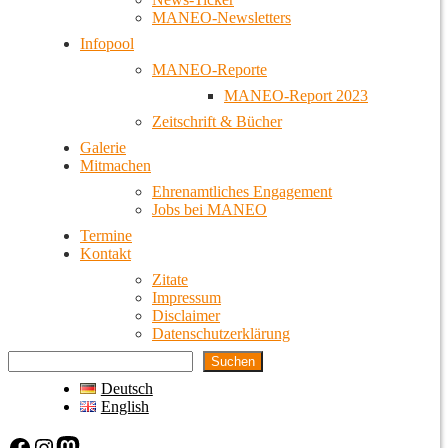
MANEO-Newsletters
Infopool
MANEO-Reporte
MANEO-Report 2023
Zeitschrift & Bücher
Galerie
Mitmachen
Ehrenamtliches Engagement
Jobs bei MANEO
Termine
Kontakt
Zitate
Impressum
Disclaimer
Datenschutzerklärung
Suchen
Deutsch
English
Facebook
Instagram
Mastodon