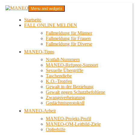
Zum
MANEO
Menu and widgets
Inhalt
Das schwule Anti-Gewalt-Projekt in Berlin
springen
Startseite
FALL ONLINE MELDEN
Fallmeldung für Männer
Fallmeldung für Frauen
Fallmeldung für Diverse
MANEO-Tipps
Notfall-Nummern
MANEO-Refugee-Support
Sexuelle Übergriffe
Taschendiebe
K.O.-Tropfen
Gewalt in der Beziehung
Gewalt gegen Schutzbefohlene
Zwangsverheiratung
Gedächtnisprotokoll
MANEO-Arbeit
MANEO-Projekt-Profil
MANEO-QM-Leitbild-Ziele
Opferhilfe