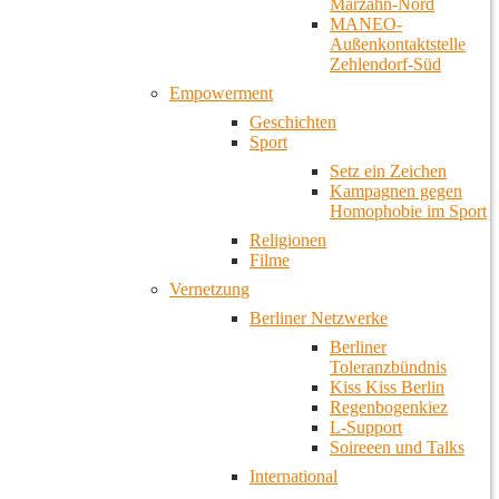
Marzahn-Nord
MANEO-
Außenkontaktstelle
Zehlendorf-Süd
Empowerment
Geschichten
Sport
Setz ein Zeichen
Kampagnen gegen
Homophobie im Sport
Religionen
Filme
Vernetzung
Berliner Netzwerke
Berliner
Toleranzbündnis
Kiss Kiss Berlin
Regenbogenkiez
L-Support
Soireeen und Talks
International