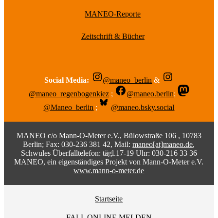
MANEO-Reporte
Zeitschrift & Bücher
Social Media:
@maneo_berlin
&
@maneo_regenbogenkiez
;
@maneo.berlin
;
@Maneo_berlin
;
@maneo.bsky.social
MANEO c/o Mann-O-Meter e.V., Bülowstraße 106 , 10783
Berlin; Fax: 030-236 381 42, Mail:
maneo[at]maneo.de
,
Schwules Überfalltelefon: tägl.17-19 Uhr: 030-216 33 36
MANEO, ein eigenständiges Projekt von Mann-O-Meter e.V.
www.mann-o-meter.de
Startseite
FALL ONLINE MELDEN