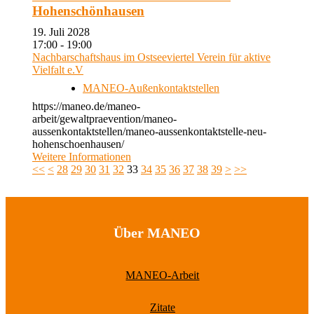
Hohenschönhausen
19. Juli 2028
17:00 - 19:00
Nachbarschaftshaus im Ostseeviertel Verein für aktive
Vielfalt e.V
MANEO-Außenkontaktstellen
https://maneo.de/maneo-
arbeit/gewaltpraevention/maneo-
aussenkontaktstellen/maneo-aussenkontaktstelle-neu-
hohenschoenhausen/
Weitere Informationen
<<
<
28
29
30
31
32
33
34
35
36
37
38
39
>
>>
Über MANEO
MANEO-Arbeit
Zitate