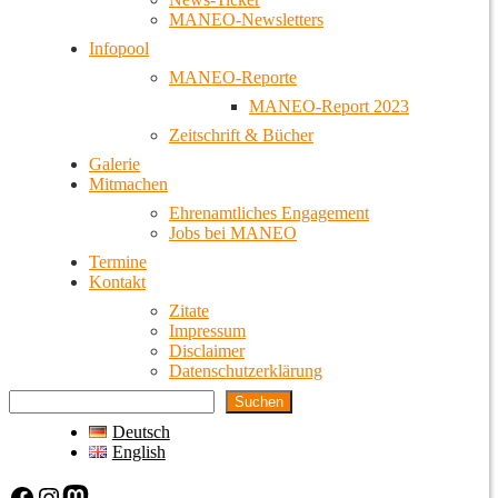
MANEO-Newsletters
Infopool
MANEO-Reporte
MANEO-Report 2023
Zeitschrift & Bücher
Galerie
Mitmachen
Ehrenamtliches Engagement
Jobs bei MANEO
Termine
Kontakt
Zitate
Impressum
Disclaimer
Datenschutzerklärung
Suchen
Deutsch
English
Facebook
Instagram
Mastodon