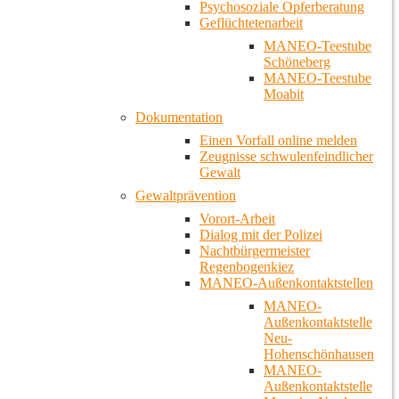
Psychosoziale Opferberatung
Geflüchtetenarbeit
MANEO-Teestube
Schöneberg
MANEO-Teestube
Moabit
Dokumentation
Einen Vorfall online melden
Zeugnisse schwulenfeindlicher
Gewalt
Gewaltprävention
Vorort-Arbeit
Dialog mit der Polizei
Nachtbürgermeister
Regenbogenkiez
MANEO-Außenkontaktstellen
MANEO-
Außenkontaktstelle
Neu-
Hohenschönhausen
MANEO-
Außenkontaktstelle