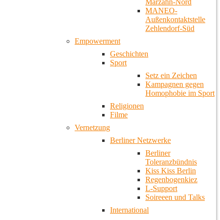
Marzahn-Nord
MANEO-
Außenkontaktstelle
Zehlendorf-Süd
Empowerment
Geschichten
Sport
Setz ein Zeichen
Kampagnen gegen
Homophobie im Sport
Religionen
Filme
Vernetzung
Berliner Netzwerke
Berliner
Toleranzbündnis
Kiss Kiss Berlin
Regenbogenkiez
L-Support
Soireeen und Talks
International