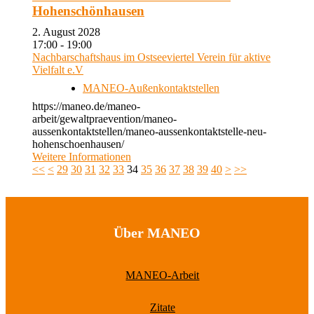
Hohenschönhausen
2. August 2028
17:00 - 19:00
Nachbarschaftshaus im Ostseeviertel Verein für aktive
Vielfalt e.V
MANEO-Außenkontaktstellen
https://maneo.de/maneo-
arbeit/gewaltpraevention/maneo-
aussenkontaktstellen/maneo-aussenkontaktstelle-neu-
hohenschoenhausen/
Weitere Informationen
<<
<
29
30
31
32
33
34
35
36
37
38
39
40
>
>>
Über MANEO
MANEO-Arbeit
Zitate