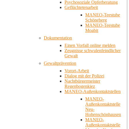
Psychosoziale Opferberatung
Geflüchtetenarbeit
MANEO-Teestube
Schöneberg
MANEO-Teestube
Moabit
Dokumentation
Einen Vorfall online melden
Zeugnisse schwulenfeindlicher
Gewalt
Gewaltprävention
Vorort-Arbeit
Dialog mit der Polizei
Nachtbürgermeister
Regenbogenkiez
MANEO-Außenkontaktstellen
MANEO-
Außenkontaktstelle
Neu-
Hohenschönhausen
MANEO-
Außenkontaktstelle