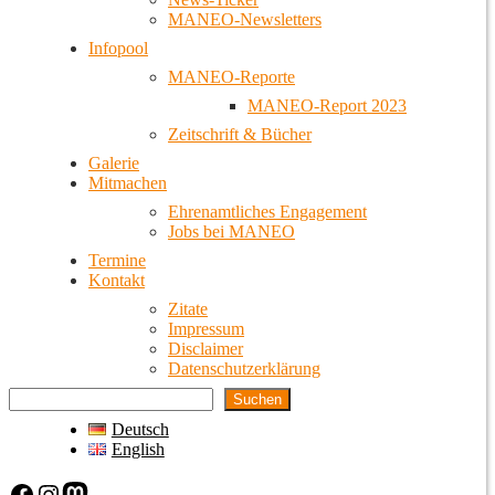
MANEO-Newsletters
Infopool
MANEO-Reporte
MANEO-Report 2023
Zeitschrift & Bücher
Galerie
Mitmachen
Ehrenamtliches Engagement
Jobs bei MANEO
Termine
Kontakt
Zitate
Impressum
Disclaimer
Datenschutzerklärung
Suchen
Deutsch
English
Facebook
Instagram
Mastodon