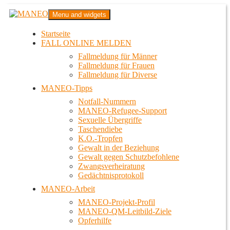
Zum
MANEO
Menu and widgets
Inhalt
Das schwule Anti-Gewalt-Projekt in Berlin
springen
Startseite
FALL ONLINE MELDEN
Fallmeldung für Männer
Fallmeldung für Frauen
Fallmeldung für Diverse
MANEO-Tipps
Notfall-Nummern
MANEO-Refugee-Support
Sexuelle Übergriffe
Taschendiebe
K.O.-Tropfen
Gewalt in der Beziehung
Gewalt gegen Schutzbefohlene
Zwangsverheiratung
Gedächtnisprotokoll
MANEO-Arbeit
MANEO-Projekt-Profil
MANEO-QM-Leitbild-Ziele
Opferhilfe