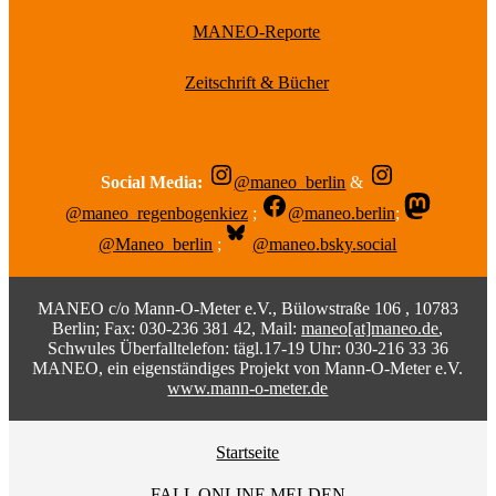
MANEO-Reporte
Zeitschrift & Bücher
Social Media:
@maneo_berlin
&
@maneo_regenbogenkiez
;
@maneo.berlin
;
@Maneo_berlin
;
@maneo.bsky.social
MANEO c/o Mann-O-Meter e.V., Bülowstraße 106 , 10783
Berlin; Fax: 030-236 381 42, Mail:
maneo[at]maneo.de
,
Schwules Überfalltelefon: tägl.17-19 Uhr: 030-216 33 36
MANEO, ein eigenständiges Projekt von Mann-O-Meter e.V.
www.mann-o-meter.de
Startseite
FALL ONLINE MELDEN