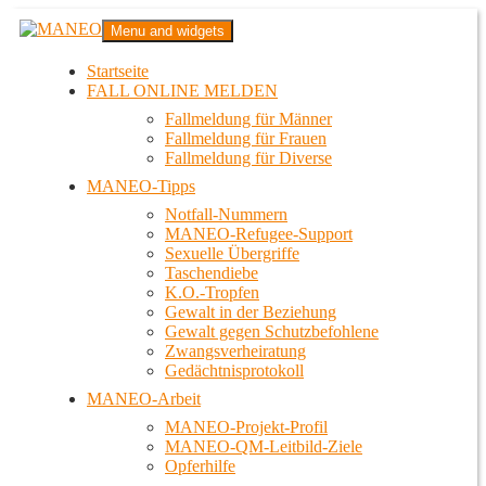
Zum
MANEO
Menu and widgets
Inhalt
Das schwule Anti-Gewalt-Projekt in Berlin
springen
Startseite
FALL ONLINE MELDEN
Fallmeldung für Männer
Fallmeldung für Frauen
Fallmeldung für Diverse
MANEO-Tipps
Notfall-Nummern
MANEO-Refugee-Support
Sexuelle Übergriffe
Taschendiebe
K.O.-Tropfen
Gewalt in der Beziehung
Gewalt gegen Schutzbefohlene
Zwangsverheiratung
Gedächtnisprotokoll
MANEO-Arbeit
MANEO-Projekt-Profil
MANEO-QM-Leitbild-Ziele
Opferhilfe