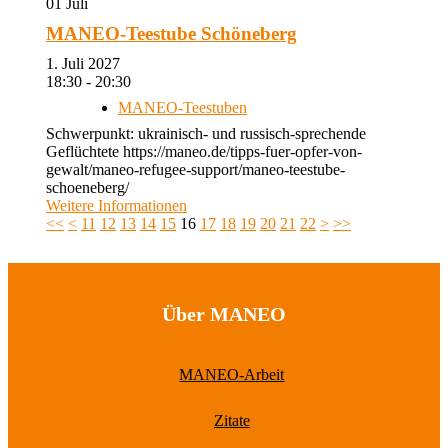
01
Juli
MANEO-Teestube Schöneberg
1. Juli 2027
18:30 - 20:30
MANEO-Teestuben
Schwerpunkt: ukrainisch- und russisch-sprechende
Geflüchtete https://maneo.de/tipps-fuer-opfer-von-
gewalt/maneo-refugee-support/maneo-teestube-
schoeneberg/
Weitere Informationen
<<
<
11
12
13
14
15
16
17
18
19
20
21
22
>
>>
Über MANEO
MANEO-Arbeit
Zitate