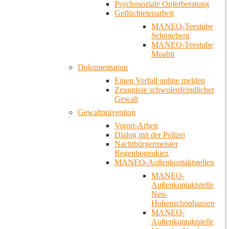
Psychosoziale Opferberatung
Geflüchtetenarbeit
MANEO-Teestube
Schöneberg
MANEO-Teestube
Moabit
Dokumentation
Einen Vorfall online melden
Zeugnisse schwulenfeindlicher
Gewalt
Gewaltprävention
Vorort-Arbeit
Dialog mit der Polizei
Nachtbürgermeister
Regenbogenkiez
MANEO-Außenkontaktstellen
MANEO-
Außenkontaktstelle
Neu-
Hohenschönhausen
MANEO-
Außenkontaktstelle