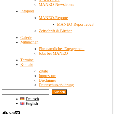
MANEO-Newsletters
Infopool
MANEO-Reporte
MANEO-Report 2023
Zeitschrift & Bücher
Galerie
Mitmachen
Ehrenamtliches Engagement
Jobs bei MANEO
Termine
Kontakt
Zitate
Impressum
Disclaimer
Datenschutzerklärung
Suchen
Deutsch
English
Facebook
Instagram
Mastodon