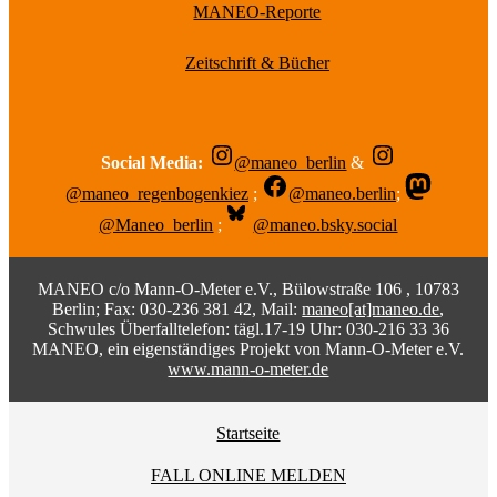
MANEO-Reporte
Zeitschrift & Bücher
Social Media:
@maneo_berlin
&
@maneo_regenbogenkiez
;
@maneo.berlin
;
@Maneo_berlin
;
@maneo.bsky.social
MANEO c/o Mann-O-Meter e.V., Bülowstraße 106 , 10783
Berlin; Fax: 030-236 381 42, Mail:
maneo[at]maneo.de
,
Schwules Überfalltelefon: tägl.17-19 Uhr: 030-216 33 36
MANEO, ein eigenständiges Projekt von Mann-O-Meter e.V.
www.mann-o-meter.de
Startseite
FALL ONLINE MELDEN