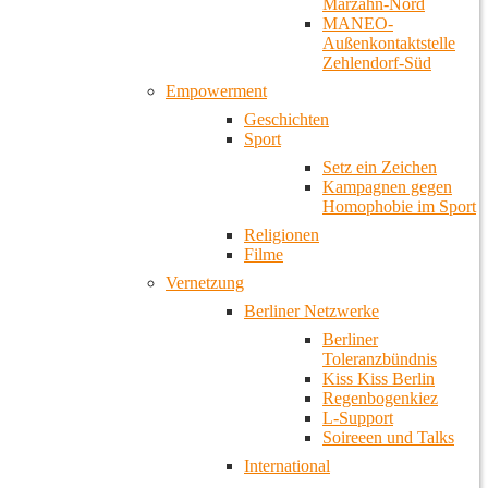
Marzahn-Nord
MANEO-
Außenkontaktstelle
Zehlendorf-Süd
Empowerment
Geschichten
Sport
Setz ein Zeichen
Kampagnen gegen
Homophobie im Sport
Religionen
Filme
Vernetzung
Berliner Netzwerke
Berliner
Toleranzbündnis
Kiss Kiss Berlin
Regenbogenkiez
L-Support
Soireeen und Talks
International