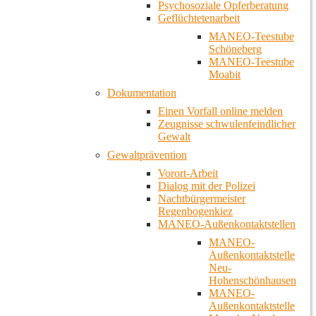
Psychosoziale Opferberatung
Geflüchtetenarbeit
MANEO-Teestube
Schöneberg
MANEO-Teestube
Moabit
Dokumentation
Einen Vorfall online melden
Zeugnisse schwulenfeindlicher
Gewalt
Gewaltprävention
Vorort-Arbeit
Dialog mit der Polizei
Nachtbürgermeister
Regenbogenkiez
MANEO-Außenkontaktstellen
MANEO-
Außenkontaktstelle
Neu-
Hohenschönhausen
MANEO-
Außenkontaktstelle