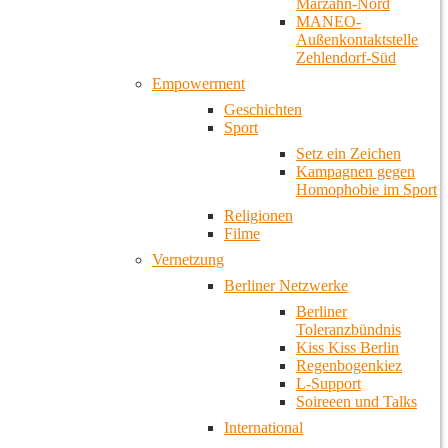
Marzahn-Nord
MANEO-
Außenkontaktstelle
Zehlendorf-Süd
Empowerment
Geschichten
Sport
Setz ein Zeichen
Kampagnen gegen
Homophobie im Sport
Religionen
Filme
Vernetzung
Berliner Netzwerke
Berliner
Toleranzbündnis
Kiss Kiss Berlin
Regenbogenkiez
L-Support
Soireeen und Talks
International