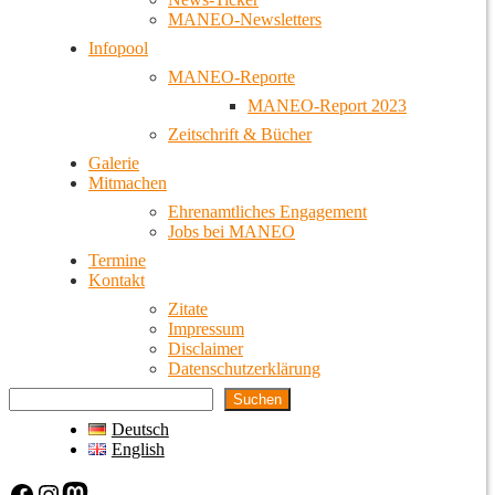
MANEO-Newsletters
Infopool
MANEO-Reporte
MANEO-Report 2023
Zeitschrift & Bücher
Galerie
Mitmachen
Ehrenamtliches Engagement
Jobs bei MANEO
Termine
Kontakt
Zitate
Impressum
Disclaimer
Datenschutzerklärung
Suchen
Deutsch
English
Facebook
Instagram
Mastodon