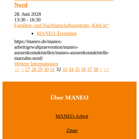
Nord
28. Juni 2028
13:30 - 16:30
Familien- und Nachbarschaftszentrum „Kiek in“
MANEO-Teestuben
https://maneo.de/maneo-
arbeit/gewaltpraevention/maneo-
aussenkontaktstellen/maneo-aussenkontaktstelle-
marzahn-nord/
Weitere Informationen
<<
<
27
28
29
30
31
32
33
34
35
36
37
38
>
>>
Über MANEO
MANEO-Arbeit
Zitate