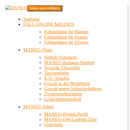
Zum
MANEO
Menu and widgets
Inhalt
Das schwule Anti-Gewalt-Projekt in Berlin
springen
Startseite
FALL ONLINE MELDEN
Fallmeldung für Männer
Fallmeldung für Frauen
Fallmeldung für Diverse
MANEO-Tipps
Notfall-Nummern
MANEO-Refugee-Support
Sexuelle Übergriffe
Taschendiebe
K.O.-Tropfen
Gewalt in der Beziehung
Gewalt gegen Schutzbefohlene
Zwangsverheiratung
Gedächtnisprotokoll
MANEO-Arbeit
MANEO-Projekt-Profil
MANEO-QM-Leitbild-Ziele
Opferhilfe