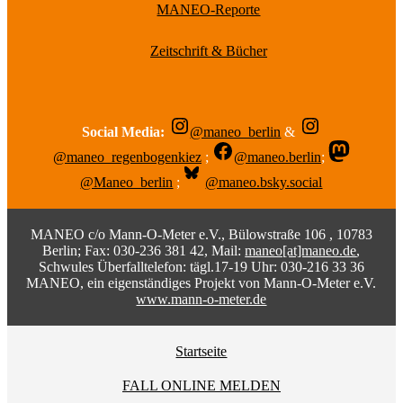
MANEO-Reporte
Zeitschrift & Bücher
Social Media:
@maneo_berlin
&
@maneo_regenbogenkiez
;
@maneo.berlin
;
@Maneo_berlin
;
@maneo.bsky.social
MANEO c/o Mann-O-Meter e.V., Bülowstraße 106 , 10783
Berlin; Fax: 030-236 381 42, Mail:
maneo[at]maneo.de
,
Schwules Überfalltelefon: tägl.17-19 Uhr: 030-216 33 36
MANEO, ein eigenständiges Projekt von Mann-O-Meter e.V.
www.mann-o-meter.de
Startseite
FALL ONLINE MELDEN