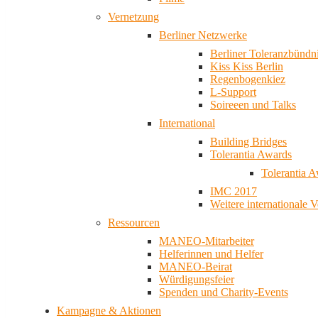
Vernetzung
Berliner Netzwerke
Berliner Toleranzbündn
Kiss Kiss Berlin
Regenbogenkiez
L-Support
Soireeen und Talks
International
Building Bridges
Tolerantia Awards
Tolerantia 
IMC 2017
Weitere internationale 
Ressourcen
MANEO-Mitarbeiter
Helferinnen und Helfer
MANEO-Beirat
Würdigungsfeier
Spenden und Charity-Events
Kampagne & Aktionen