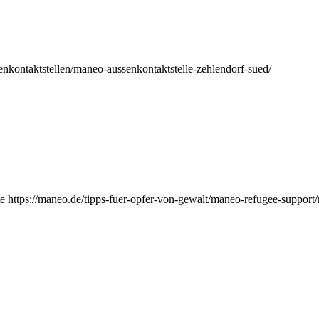
nkontaktstellen/maneo-aussenkontaktstelle-zehlendorf-sued/
e https://maneo.de/tipps-fuer-opfer-von-gewalt/maneo-refugee-support