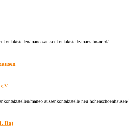
enkontaktstellen/maneo-aussenkontaktstelle-marzahn-nord/
hausen
t e.V
enkontaktstellen/maneo-aussenkontaktstelle-neu-hohenschoenhausen/
. Do)