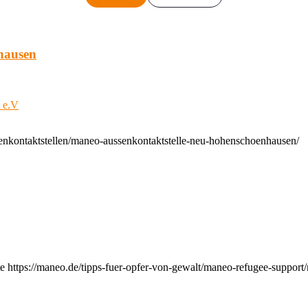
hausen
t e.V
enkontaktstellen/maneo-aussenkontaktstelle-neu-hohenschoenhausen/
e https://maneo.de/tipps-fuer-opfer-von-gewalt/maneo-refugee-support