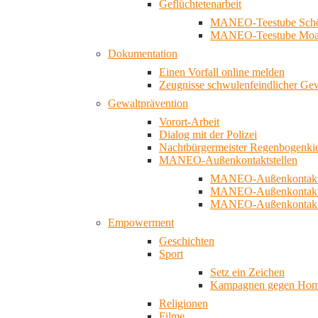
Geflüchtetenarbeit
MANEO-Teestube Schö
MANEO-Teestube Moa
Dokumentation
Einen Vorfall online melden
Zeugnisse schwulenfeindlicher Ge
Gewaltprävention
Vorort-Arbeit
Dialog mit der Polizei
Nachtbürgermeister Regenbogenki
MANEO-Außenkontaktstellen
MANEO-Außenkontakts
MANEO-Außenkontakts
MANEO-Außenkontaktst
Empowerment
Geschichten
Sport
Setz ein Zeichen
Kampagnen gegen Homo
Religionen
Filme