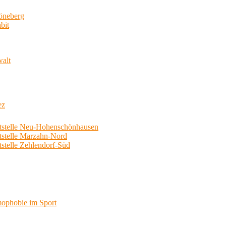
neberg
bit
walt
ez
telle Neu-Hohenschönhausen
telle Marzahn-Nord
elle Zehlendorf-Süd
phobie im Sport