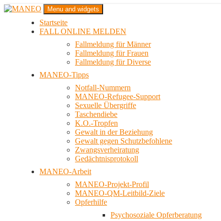
Zum
Menu and widgets
Inhalt
Startseite
springen
Das schwule Anti-Gewalt-Projekt in Berlin
FALL ONLINE MELDEN
MANEO
Fallmeldung für Männer
Fallmeldung für Frauen
Fallmeldung für Diverse
MANEO-Tipps
Notfall-Nummern
MANEO-Refugee-Support
Sexuelle Übergriffe
Taschendiebe
K.O.-Tropfen
Gewalt in der Beziehung
Gewalt gegen Schutzbefohlene
Zwangsverheiratung
Gedächtnisprotokoll
MANEO-Arbeit
MANEO-Projekt-Profil
MANEO-QM-Leitbild-Ziele
Opferhilfe
Psychosoziale Opferberatung