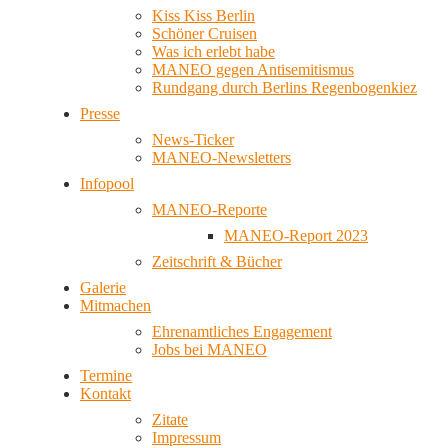
Kiss Kiss Berlin
Schöner Cruisen
Was ich erlebt habe
MANEO gegen Antisemitismus
Rundgang durch Berlins Regenbogenkiez
Presse
News-Ticker
MANEO-Newsletters
Infopool
MANEO-Reporte
MANEO-Report 2023
Zeitschrift & Bücher
Galerie
Mitmachen
Ehrenamtliches Engagement
Jobs bei MANEO
Termine
Kontakt
Zitate
Impressum