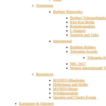
Vernetzung
Berliner Netzwerke
Berliner Toleranzbündn
Kiss Kiss Berlin
Regenbogenkiez
L-Support
Soireeen und Talks
International
Building Bridges
Tolerantia Awards
Tolerantia 
IMC 2017
Weitere internationale 
Ressourcen
MANEO-Mitarbeiter
Helferinnen und Helfer
MANEO-Beirat
Würdigungsfeier
Spenden und Charity-Events
Kampagne & Aktionen