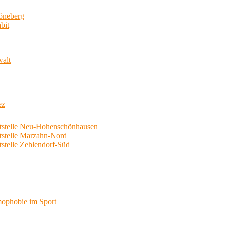
neberg
bit
walt
ez
telle Neu-Hohenschönhausen
telle Marzahn-Nord
elle Zehlendorf-Süd
phobie im Sport