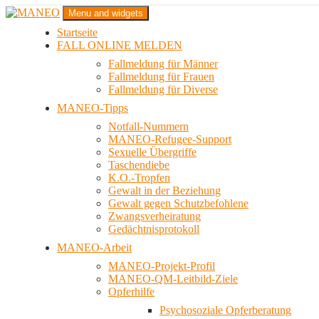
Zum
Menu and widgets
Inhalt
Startseite
springen
Das schwule Anti-Gewalt-Projekt in Berlin
FALL ONLINE MELDEN
MANEO
Fallmeldung für Männer
Fallmeldung für Frauen
Fallmeldung für Diverse
MANEO-Tipps
Notfall-Nummern
MANEO-Refugee-Support
Sexuelle Übergriffe
Taschendiebe
K.O.-Tropfen
Gewalt in der Beziehung
Gewalt gegen Schutzbefohlene
Zwangsverheiratung
Gedächtnisprotokoll
MANEO-Arbeit
MANEO-Projekt-Profil
MANEO-QM-Leitbild-Ziele
Opferhilfe
Psychosoziale Opferberatung