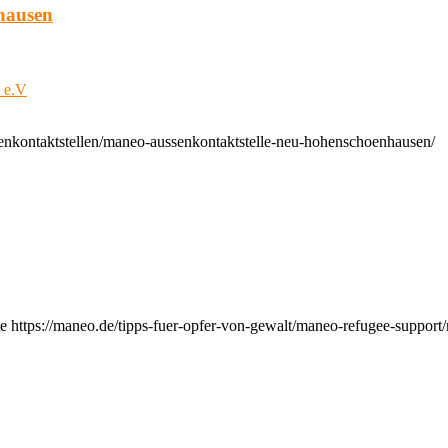
hausen
t e.V
enkontaktstellen/maneo-aussenkontaktstelle-neu-hohenschoenhausen/
e https://maneo.de/tipps-fuer-opfer-von-gewalt/maneo-refugee-support