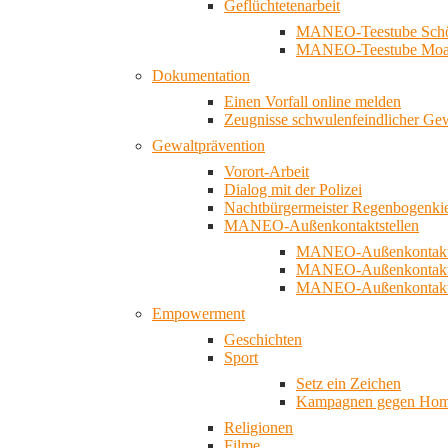
Geflüchtetenarbeit
MANEO-Teestube Schö
MANEO-Teestube Moa
Dokumentation
Einen Vorfall online melden
Zeugnisse schwulenfeindlicher Ge
Gewaltprävention
Vorort-Arbeit
Dialog mit der Polizei
Nachtbürgermeister Regenbogenki
MANEO-Außenkontaktstellen
MANEO-Außenkontakts
MANEO-Außenkontakts
MANEO-Außenkontaktst
Empowerment
Geschichten
Sport
Setz ein Zeichen
Kampagnen gegen Homo
Religionen
Filme