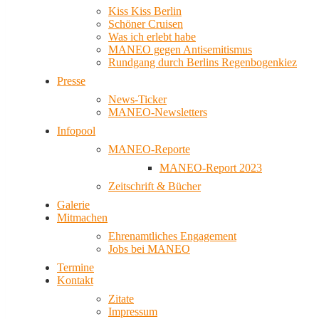
Kiss Kiss Berlin
Schöner Cruisen
Was ich erlebt habe
MANEO gegen Antisemitismus
Rundgang durch Berlins Regenbogenkiez
Presse
News-Ticker
MANEO-Newsletters
Infopool
MANEO-Reporte
MANEO-Report 2023
Zeitschrift & Bücher
Galerie
Mitmachen
Ehrenamtliches Engagement
Jobs bei MANEO
Termine
Kontakt
Zitate
Impressum