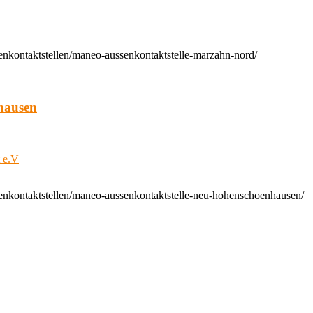
enkontaktstellen/maneo-aussenkontaktstelle-marzahn-nord/
hausen
t e.V
enkontaktstellen/maneo-aussenkontaktstelle-neu-hohenschoenhausen/