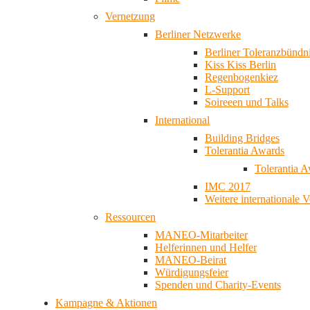
Vernetzung
Berliner Netzwerke
Berliner Toleranzbündn
Kiss Kiss Berlin
Regenbogenkiez
L-Support
Soireeen und Talks
International
Building Bridges
Tolerantia Awards
Tolerantia 
IMC 2017
Weitere internationale 
Ressourcen
MANEO-Mitarbeiter
Helferinnen und Helfer
MANEO-Beirat
Würdigungsfeier
Spenden und Charity-Events
Kampagne & Aktionen