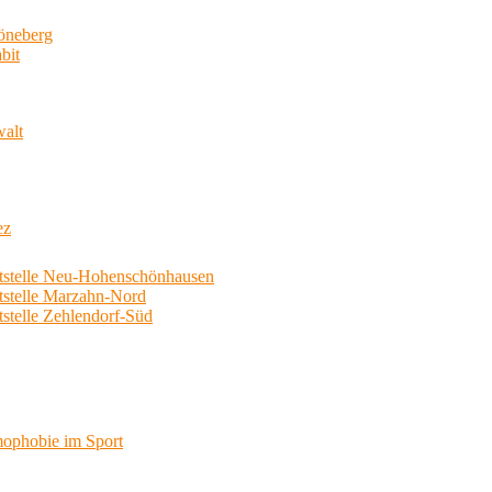
neberg
bit
walt
ez
telle Neu-Hohenschönhausen
telle Marzahn-Nord
elle Zehlendorf-Süd
phobie im Sport