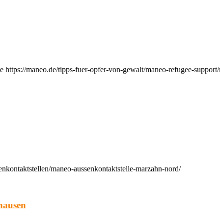
e https://maneo.de/tipps-fuer-opfer-von-gewalt/maneo-refugee-support
enkontaktstellen/maneo-aussenkontaktstelle-marzahn-nord/
hausen