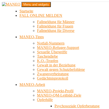
Zum
Menu and widgets
Inhalt
Startseite
springen
Das schwule Anti-Gewalt-Projekt in Berlin
FALL ONLINE MELDEN
MANEO
Fallmeldung für Männer
Fallmeldung für Frauen
Fallmeldung für Diverse
MANEO-Tipps
Notfall-Nummern
MANEO-Refugee-Support
Sexuelle Übergriffe
Taschendiebe
K.O.-Tropfen
Gewalt in der Beziehung
Gewalt gegen Schutzbefohlene
Zwangsverheiratung
Gedächtnisprotokoll
MANEO-Arbeit
MANEO-Projekt-Profil
MANEO-QM-Leitbild-Ziele
Opferhilfe
Psychosoziale Opferberatung