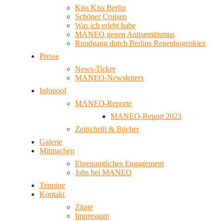
Kiss Kiss Berlin
Schöner Cruisen
Was ich erlebt habe
MANEO gegen Antisemitismus
Rundgang durch Berlins Regenbogenkiez
Presse
News-Ticker
MANEO-Newsletters
Infopool
MANEO-Reporte
MANEO-Report 2023
Zeitschrift & Bücher
Galerie
Mitmachen
Ehrenamtliches Engagement
Jobs bei MANEO
Termine
Kontakt
Zitate
Impressum