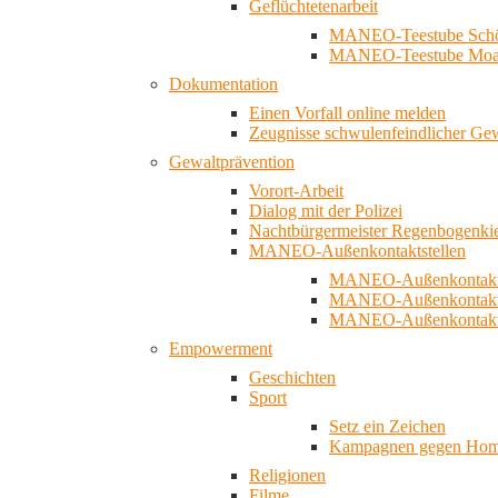
Geflüchtetenarbeit
MANEO-Teestube Schö
MANEO-Teestube Moa
Dokumentation
Einen Vorfall online melden
Zeugnisse schwulenfeindlicher Ge
Gewaltprävention
Vorort-Arbeit
Dialog mit der Polizei
Nachtbürgermeister Regenbogenki
MANEO-Außenkontaktstellen
MANEO-Außenkontakts
MANEO-Außenkontakts
MANEO-Außenkontaktst
Empowerment
Geschichten
Sport
Setz ein Zeichen
Kampagnen gegen Homo
Religionen
Filme