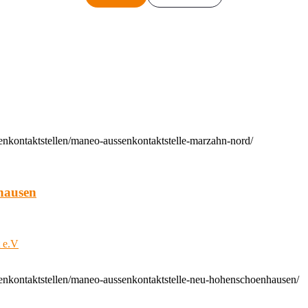
enkontaktstellen/maneo-aussenkontaktstelle-marzahn-nord/
hausen
t e.V
enkontaktstellen/maneo-aussenkontaktstelle-neu-hohenschoenhausen/