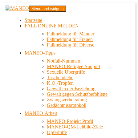
Zum
MANEO
Menu and widgets
Inhalt
Das schwule Anti-Gewalt-Projekt in Berlin
springen
Startseite
FALL ONLINE MELDEN
Fallmeldung für Männer
Fallmeldung für Frauen
Fallmeldung für Diverse
MANEO-Tipps
Notfall-Nummern
MANEO-Refugee-Support
Sexuelle Übergriffe
Taschendiebe
K.O.-Tropfen
Gewalt in der Beziehung
Gewalt gegen Schutzbefohlene
Zwangsverheiratung
Gedächtnisprotokoll
MANEO-Arbeit
MANEO-Projekt-Profil
MANEO-QM-Leitbild-Ziele
Opferhilfe