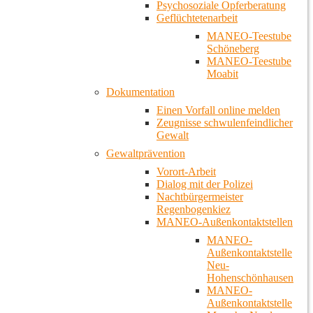
Psychosoziale Opferberatung
Geflüchtetenarbeit
MANEO-Teestube
Schöneberg
MANEO-Teestube
Moabit
Dokumentation
Einen Vorfall online melden
Zeugnisse schwulenfeindlicher
Gewalt
Gewaltprävention
Vorort-Arbeit
Dialog mit der Polizei
Nachtbürgermeister
Regenbogenkiez
MANEO-Außenkontaktstellen
MANEO-
Außenkontaktstelle
Neu-
Hohenschönhausen
MANEO-
Außenkontaktstelle