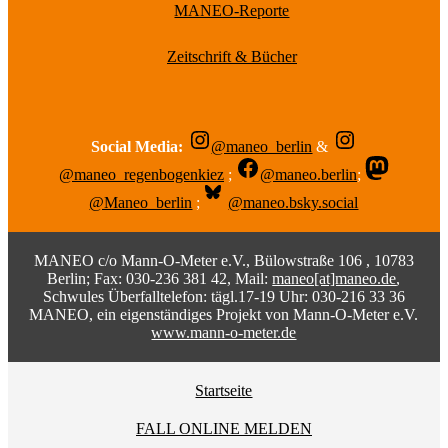
MANEO-Reporte
Zeitschrift & Bücher
Social Media:
@maneo_berlin
&
@maneo_regenbogenkiez
;
@maneo.berlin
;
@Maneo_berlin
;
@maneo.bsky.social
MANEO c/o Mann-O-Meter e.V., Bülowstraße 106 , 10783
Berlin; Fax: 030-236 381 42, Mail:
maneo[at]maneo.de
,
Schwules Überfalltelefon: tägl.17-19 Uhr: 030-216 33 36
MANEO, ein eigenständiges Projekt von Mann-O-Meter e.V.
www.mann-o-meter.de
Startseite
FALL ONLINE MELDEN