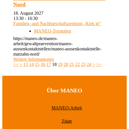
Nord
18. August 2027
13:30 - 16:30
Familien- und Nachbarschaftszentrum „Kiek in“
MANEO-Teestuben
https://maneo.de/maneo-
arbeit/gewaltpraevention/maneo-
aussenkontaktstellen/maneo-aussenkontaktstelle-
marzahn-nord/
Weitere Informationen
<<
<
13
14
15
16
17
18
19
20
21
22
23
24
>
>>
Über MANEO
MANEO-Arbeit
Zitate