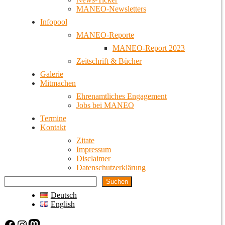
MANEO-Newsletters
Infopool
MANEO-Reporte
MANEO-Report 2023
Zeitschrift & Bücher
Galerie
Mitmachen
Ehrenamtliches Engagement
Jobs bei MANEO
Termine
Kontakt
Zitate
Impressum
Disclaimer
Datenschutzerklärung
Suchen
Deutsch
English
Facebook
Instagram
Mastodon