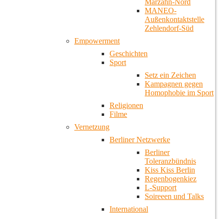
Marzahn-Nord
MANEO-
Außenkontaktstelle
Zehlendorf-Süd
Empowerment
Geschichten
Sport
Setz ein Zeichen
Kampagnen gegen
Homophobie im Sport
Religionen
Filme
Vernetzung
Berliner Netzwerke
Berliner
Toleranzbündnis
Kiss Kiss Berlin
Regenbogenkiez
L-Support
Soireeen und Talks
International