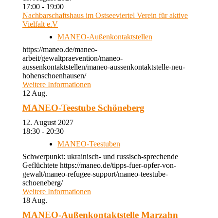
17:00 - 19:00
Nachbarschaftshaus im Ostseeviertel Verein für aktive
Vielfalt e.V
MANEO-Außenkontaktstellen
https://maneo.de/maneo-
arbeit/gewaltpraevention/maneo-
aussenkontaktstellen/maneo-aussenkontaktstelle-neu-
hohenschoenhausen/
Weitere Informationen
12
Aug.
MANEO-Teestube Schöneberg
12. August 2027
18:30 - 20:30
MANEO-Teestuben
Schwerpunkt: ukrainisch- und russisch-sprechende
Geflüchtete https://maneo.de/tipps-fuer-opfer-von-
gewalt/maneo-refugee-support/maneo-teestube-
schoeneberg/
Weitere Informationen
18
Aug.
MANEO-Außenkontaktstelle Marzahn