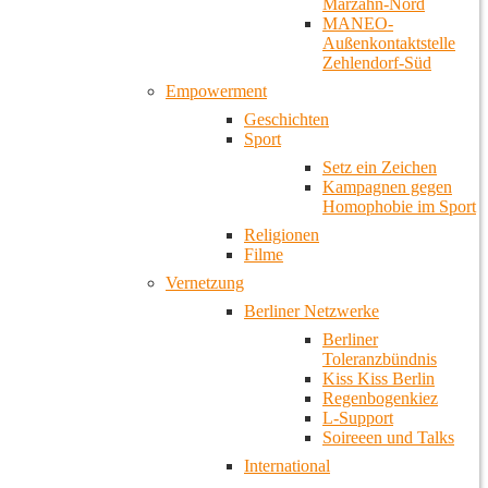
Marzahn-Nord
MANEO-
Außenkontaktstelle
Zehlendorf-Süd
Empowerment
Geschichten
Sport
Setz ein Zeichen
Kampagnen gegen
Homophobie im Sport
Religionen
Filme
Vernetzung
Berliner Netzwerke
Berliner
Toleranzbündnis
Kiss Kiss Berlin
Regenbogenkiez
L-Support
Soireeen und Talks
International