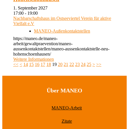
1. September 2027
17:00 - 19:00
Nachbarschaftshaus im Ostseeviertel Verein für aktive
Vielfalt e.V
MANEO-Außenkontaktstellen
https://maneo.de/maneo-
arbeit/gewaltpraevention/maneo-
aussenkontaktstellen/maneo-aussenkontaktstelle-neu-
hohenschoenhausen/
Weitere Informationen
<<
<
14
15
16
17
18
19
20
21
22
23
24
25
>
>>
Über MANEO
MANEO-Arbeit
Zitate