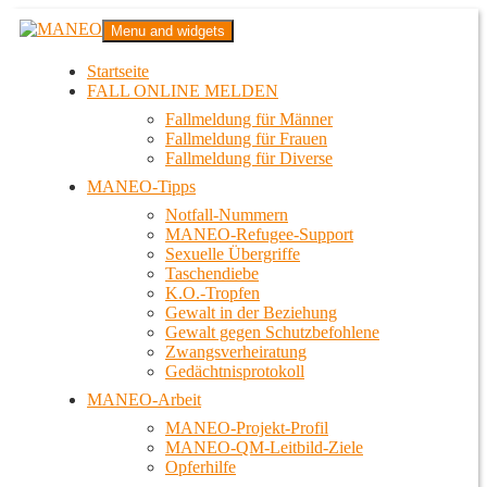
Zum
MANEO
Menu and widgets
Inhalt
Das schwule Anti-Gewalt-Projekt in Berlin
springen
Startseite
FALL ONLINE MELDEN
Fallmeldung für Männer
Fallmeldung für Frauen
Fallmeldung für Diverse
MANEO-Tipps
Notfall-Nummern
MANEO-Refugee-Support
Sexuelle Übergriffe
Taschendiebe
K.O.-Tropfen
Gewalt in der Beziehung
Gewalt gegen Schutzbefohlene
Zwangsverheiratung
Gedächtnisprotokoll
MANEO-Arbeit
MANEO-Projekt-Profil
MANEO-QM-Leitbild-Ziele
Opferhilfe