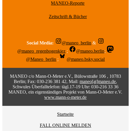
MANEO-Reporte
Zeitschrift & Bücher
Social Media:
@maneo_berlin
&
@maneo_regenbogenkiez
;
@maneo.berlin
;
@Maneo_berlin
;
@maneo.bsky.social
MANEO c/o Mann-O-Meter e.V., Bülowstraße 106 , 10783
Berlin; Fax: 030-236 381 42, Mail:
maneo[at]maneo.de
,
Schwules Überfalltelefon: tägl.17-19 Uhr: 030-216 33 36
MANEO, ein eigenständiges Projekt von Mann-O-Meter e.V.
www.mann-o-meter.de
Startseite
FALL ONLINE MELDEN