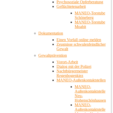
Psychosoziale Opferberatung
Geflüchtetenarbeit
MANEO-Teestube
Schöneberg
MANEO-Teestube
Moabit
Dokumentation
Einen Vorfall online melden
Zeugnisse schwulenfeindlicher
Gewalt
Gewaltprävention
Vorort-Arbeit
Dialog mit der Polizei
Nachtbürgermeister
Regenbogenkiez
MANEO-Außenkontaktstellen
MANEO-
Außenkontaktstelle
Neu-
Hohenschönhausen
MANEO-
Außenkontaktstelle