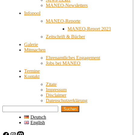
MANEO-Newsletters
Infopool
MANEO-Reporte
MANEO-Report 2023
Zeitschrift & Bücher
Galerie
Mitmachen
Ehrenamtliches Engagement
Jobs bei MANEO
Termine
Kontakt
Zitate
Impressum
Disclaimer
Datenschutzerklärung
Suchen
Deutsch
English
Facebook
Instagram
Mastodon