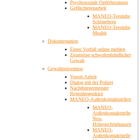
Psychosoziale Opferberatung
Geflüchtetenarbeit
MANEO-Teestube
Schöneberg
MANEO-Teestube
Moabit
Dokumentation
Einen Vorfall online melden
Zeugnisse schwulenfeindlicher
Gewalt
Gewaltprävention
Vorort-Arbeit
Dialog mit der Polizei
Nachtbürgermeister
Regenbogenkiez
MANEO-Außenkontaktstellen
MANEO-
Außenkontaktstelle
Neu-
Hohenschönhausen
MANEO-
Außenkontaktstelle