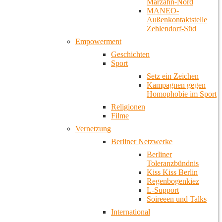
Marzahn-Nord
MANEO-
Außenkontaktstelle
Zehlendorf-Süd
Empowerment
Geschichten
Sport
Setz ein Zeichen
Kampagnen gegen
Homophobie im Sport
Religionen
Filme
Vernetzung
Berliner Netzwerke
Berliner
Toleranzbündnis
Kiss Kiss Berlin
Regenbogenkiez
L-Support
Soireeen und Talks
International