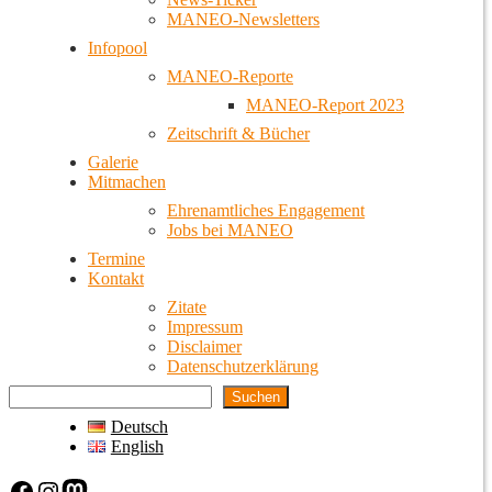
MANEO-Newsletters
Infopool
MANEO-Reporte
MANEO-Report 2023
Zeitschrift & Bücher
Galerie
Mitmachen
Ehrenamtliches Engagement
Jobs bei MANEO
Termine
Kontakt
Zitate
Impressum
Disclaimer
Datenschutzerklärung
Suchen
Deutsch
English
Facebook
Instagram
Mastodon