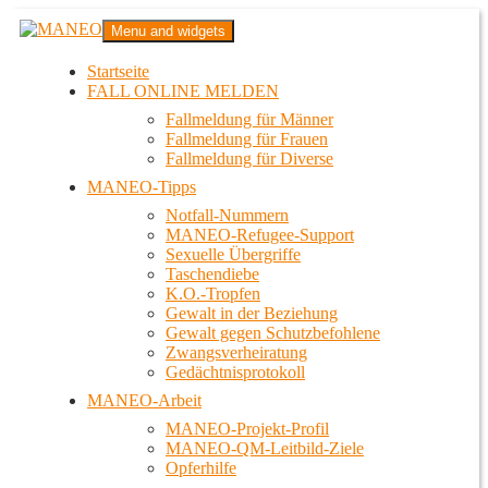
Zum
MANEO
Menu and widgets
Inhalt
Das schwule Anti-Gewalt-Projekt in Berlin
springen
Startseite
FALL ONLINE MELDEN
Fallmeldung für Männer
Fallmeldung für Frauen
Fallmeldung für Diverse
MANEO-Tipps
Notfall-Nummern
MANEO-Refugee-Support
Sexuelle Übergriffe
Taschendiebe
K.O.-Tropfen
Gewalt in der Beziehung
Gewalt gegen Schutzbefohlene
Zwangsverheiratung
Gedächtnisprotokoll
MANEO-Arbeit
MANEO-Projekt-Profil
MANEO-QM-Leitbild-Ziele
Opferhilfe