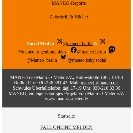
MANEO-Reporte
Zeitschrift & Bücher
Social Media:
@maneo_berlin
&
@maneo_regenbogenkiez
;
@maneo.berlin
;
@Maneo_berlin
;
@maneo.bsky.social
MANEO c/o Mann-O-Meter e.V., Bülowstraße 106 , 10783
Berlin; Fax: 030-236 381 42, Mail:
maneo[at]maneo.de
,
Schwules Überfalltelefon: tägl.17-19 Uhr: 030-216 33 36
MANEO, ein eigenständiges Projekt von Mann-O-Meter e.V.
www.mann-o-meter.de
Startseite
FALL ONLINE MELDEN