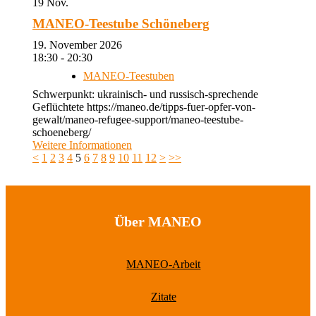
19
Nov.
MANEO-Teestube Schöneberg
19. November 2026
18:30 - 20:30
MANEO-Teestuben
Schwerpunkt: ukrainisch- und russisch-sprechende
Geflüchtete https://maneo.de/tipps-fuer-opfer-von-
gewalt/maneo-refugee-support/maneo-teestube-
schoeneberg/
Weitere Informationen
<
1
2
3
4
5
6
7
8
9
10
11
12
>
>>
Über MANEO
MANEO-Arbeit
Zitate