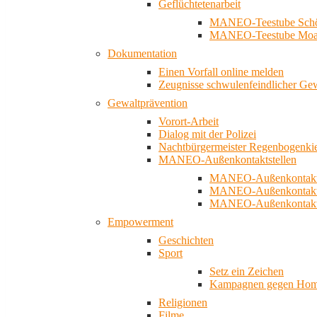
Geflüchtetenarbeit
MANEO-Teestube Schö
MANEO-Teestube Moa
Dokumentation
Einen Vorfall online melden
Zeugnisse schwulenfeindlicher Ge
Gewaltprävention
Vorort-Arbeit
Dialog mit der Polizei
Nachtbürgermeister Regenbogenki
MANEO-Außenkontaktstellen
MANEO-Außenkontakts
MANEO-Außenkontakts
MANEO-Außenkontaktst
Empowerment
Geschichten
Sport
Setz ein Zeichen
Kampagnen gegen Homo
Religionen
Filme