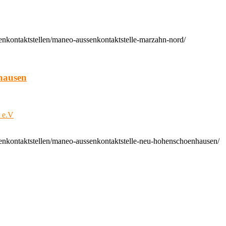
enkontaktstellen/maneo-aussenkontaktstelle-marzahn-nord/
hausen
t e.V
enkontaktstellen/maneo-aussenkontaktstelle-neu-hohenschoenhausen/