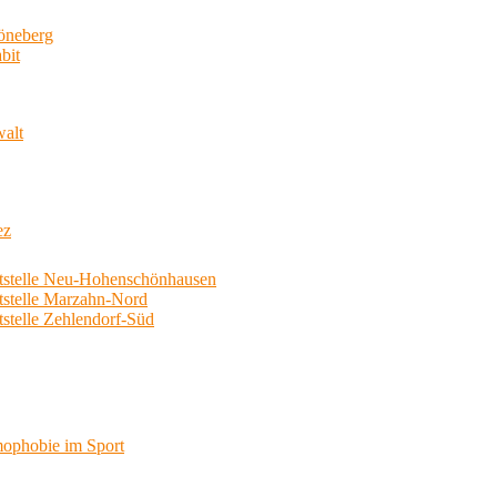
neberg
bit
walt
ez
telle Neu-Hohenschönhausen
telle Marzahn-Nord
elle Zehlendorf-Süd
phobie im Sport