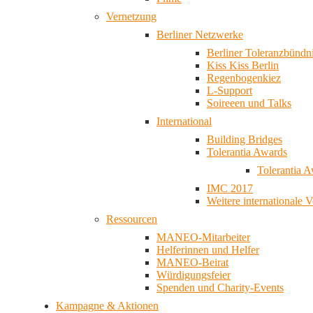
Vernetzung
Berliner Netzwerke
Berliner Toleranzbündn
Kiss Kiss Berlin
Regenbogenkiez
L-Support
Soireeen und Talks
International
Building Bridges
Tolerantia Awards
Tolerantia 
IMC 2017
Weitere internationale 
Ressourcen
MANEO-Mitarbeiter
Helferinnen und Helfer
MANEO-Beirat
Würdigungsfeier
Spenden und Charity-Events
Kampagne & Aktionen