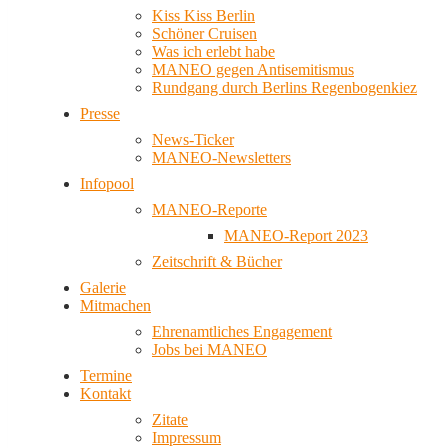
Kiss Kiss Berlin
Schöner Cruisen
Was ich erlebt habe
MANEO gegen Antisemitismus
Rundgang durch Berlins Regenbogenkiez
Presse
News-Ticker
MANEO-Newsletters
Infopool
MANEO-Reporte
MANEO-Report 2023
Zeitschrift & Bücher
Galerie
Mitmachen
Ehrenamtliches Engagement
Jobs bei MANEO
Termine
Kontakt
Zitate
Impressum