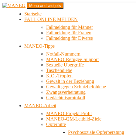
Zum
Menu and widgets
Inhalt
Startseite
springen
Das schwule Anti-Gewalt-Projekt in Berlin
FALL ONLINE MELDEN
MANEO
Fallmeldung für Männer
Fallmeldung für Frauen
Fallmeldung für Diverse
MANEO-Tipps
Notfall-Nummern
MANEO-Refugee-Support
Sexuelle Übergriffe
Taschendiebe
K.O.-Tropfen
Gewalt in der Beziehung
Gewalt gegen Schutzbefohlene
Zwangsverheiratung
Gedächtnisprotokoll
MANEO-Arbeit
MANEO-Projekt-Profil
MANEO-QM-Leitbild-Ziele
Opferhilfe
Psychosoziale Opferberatung