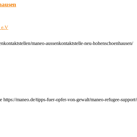
hausen
t e.V
enkontaktstellen/maneo-aussenkontaktstelle-neu-hohenschoenhausen/
e https://maneo.de/tipps-fuer-opfer-von-gewalt/maneo-refugee-support