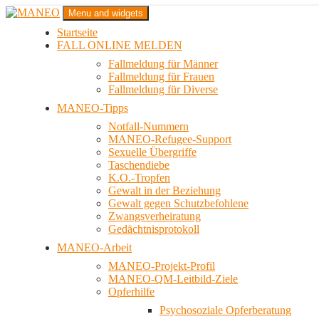
Zum
Menu and widgets
Inhalt
Startseite
springen
Das schwule Anti-Gewalt-Projekt in Berlin
FALL ONLINE MELDEN
MANEO
Fallmeldung für Männer
Fallmeldung für Frauen
Fallmeldung für Diverse
MANEO-Tipps
Notfall-Nummern
MANEO-Refugee-Support
Sexuelle Übergriffe
Taschendiebe
K.O.-Tropfen
Gewalt in der Beziehung
Gewalt gegen Schutzbefohlene
Zwangsverheiratung
Gedächtnisprotokoll
MANEO-Arbeit
MANEO-Projekt-Profil
MANEO-QM-Leitbild-Ziele
Opferhilfe
Psychosoziale Opferberatung