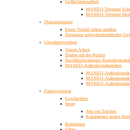
Geflüchtetenarbeit
MANEO-Teestube Schö
MANEO-Teestube Moa
Dokumentation
Einen Vorfall online melden
Zeugnisse schwulenfeindlicher Ge
Gewaltprävention
Vorort-Arbeit
Dialog mit der Polizei
Nachtbürgermeister Regenbogenki
MANEO-Außenkontaktstellen
MANEO-Außenkontakts
MANEO-Außenkontakts
MANEO-Außenkontaktst
Empowerment
Geschichten
Sport
Setz ein Zeichen
Kampagnen gegen Homo
Religionen
Filme