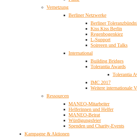
Vernetzung
Berliner Netzwerke
Berliner Toleranzbündn
Kiss Kiss Berlin
Regenbogenkiez
L-Support
Soireeen und Talks
International
Building Bridges
Tolerantia Awards
Tolerantia 
IMC 2017
Weitere internationale 
Ressourcen
MANEO-Mitarbeiter
Helferinnen und Helfer
MANEO-Beirat
Würdigungsfeier
Spenden und Charity-Events
Kampagne & Aktionen