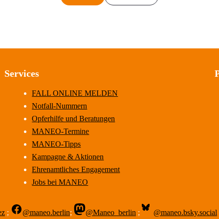
Services
FALL ONLINE MELDEN
Notfall-Nummern
Opferhilfe und Beratungen
MANEO-Termine
MANEO-Tipps
Kampagne & Aktionen
Ehrenamtliches Engagement
Jobs bei MANEO
ez
;
@maneo.berlin
;
@Maneo_berlin
;
@maneo.bsky.social