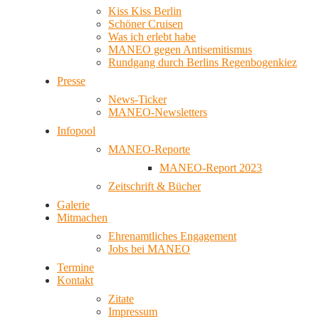
Kiss Kiss Berlin
Schöner Cruisen
Was ich erlebt habe
MANEO gegen Antisemitismus
Rundgang durch Berlins Regenbogenkiez
Presse
News-Ticker
MANEO-Newsletters
Infopool
MANEO-Reporte
MANEO-Report 2023
Zeitschrift & Bücher
Galerie
Mitmachen
Ehrenamtliches Engagement
Jobs bei MANEO
Termine
Kontakt
Zitate
Impressum