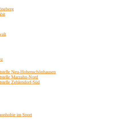
neberg
bit
walt
ez
telle Neu-Hohenschönhausen
telle Marzahn-Nord
elle Zehlendorf-Süd
phobie im Sport