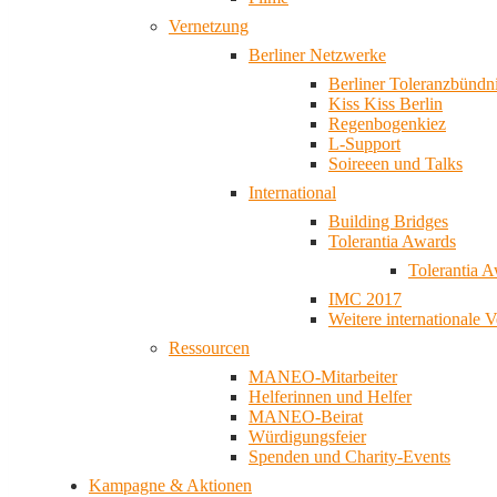
Vernetzung
Berliner Netzwerke
Berliner Toleranzbündn
Kiss Kiss Berlin
Regenbogenkiez
L-Support
Soireeen und Talks
International
Building Bridges
Tolerantia Awards
Tolerantia 
IMC 2017
Weitere internationale 
Ressourcen
MANEO-Mitarbeiter
Helferinnen und Helfer
MANEO-Beirat
Würdigungsfeier
Spenden und Charity-Events
Kampagne & Aktionen