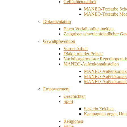
Geflüchtetenarbeit
MANEO-Teestube Schö
MANEO-Teestube Moa
Dokumentation
Einen Vorfall online melden
Zeugnisse schwulenfeindlicher Ge
Gewaltprävention
Vorort-Arbeit
Dialog mit der Polizei
Nachtbürgermeister Regenbogenki
MANEO-Außenkontaktstellen
MANEO-Außenkontakts
MANEO-Außenkontakts
MANEO-Außenkontaktst
Empowerment
Geschichten
Sport
Setz ein Zeichen
Kampagnen gegen Homo
Religionen
Filme