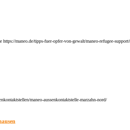
e https://maneo.de/tipps-fuer-opfer-von-gewalt/maneo-refugee-support
enkontaktstellen/maneo-aussenkontaktstelle-marzahn-nord/
hausen