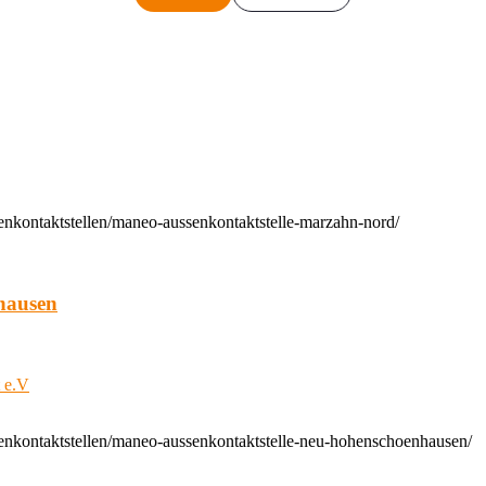
enkontaktstellen/maneo-aussenkontaktstelle-marzahn-nord/
hausen
t e.V
enkontaktstellen/maneo-aussenkontaktstelle-neu-hohenschoenhausen/