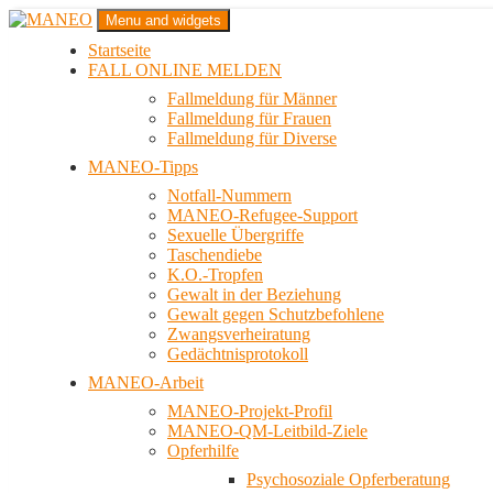
Zum
Menu and widgets
Inhalt
Startseite
springen
Das schwule Anti-Gewalt-Projekt in Berlin
FALL ONLINE MELDEN
MANEO
Fallmeldung für Männer
Fallmeldung für Frauen
Fallmeldung für Diverse
MANEO-Tipps
Notfall-Nummern
MANEO-Refugee-Support
Sexuelle Übergriffe
Taschendiebe
K.O.-Tropfen
Gewalt in der Beziehung
Gewalt gegen Schutzbefohlene
Zwangsverheiratung
Gedächtnisprotokoll
MANEO-Arbeit
MANEO-Projekt-Profil
MANEO-QM-Leitbild-Ziele
Opferhilfe
Psychosoziale Opferberatung