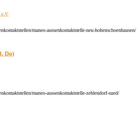
t e.V
enkontaktstellen/maneo-aussenkontaktstelle-neu-hohenschoenhausen/
. Do)
nkontaktstellen/maneo-aussenkontaktstelle-zehlendorf-sued/