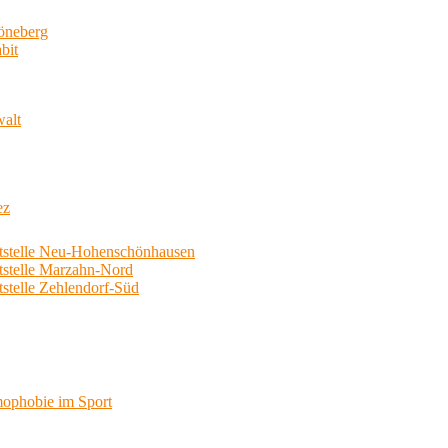
neberg
bit
walt
ez
telle Neu-Hohenschönhausen
telle Marzahn-Nord
elle Zehlendorf-Süd
phobie im Sport