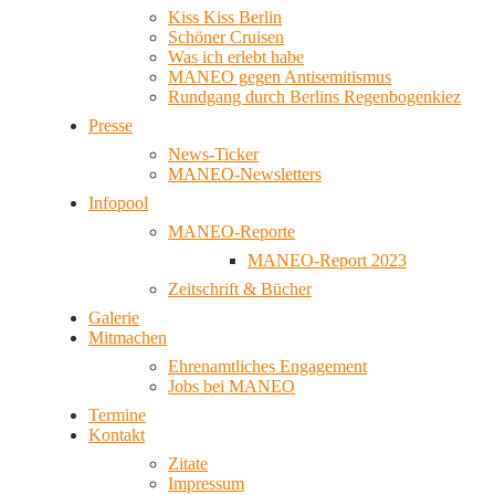
Kiss Kiss Berlin
Schöner Cruisen
Was ich erlebt habe
MANEO gegen Antisemitismus
Rundgang durch Berlins Regenbogenkiez
Presse
News-Ticker
MANEO-Newsletters
Infopool
MANEO-Reporte
MANEO-Report 2023
Zeitschrift & Bücher
Galerie
Mitmachen
Ehrenamtliches Engagement
Jobs bei MANEO
Termine
Kontakt
Zitate
Impressum