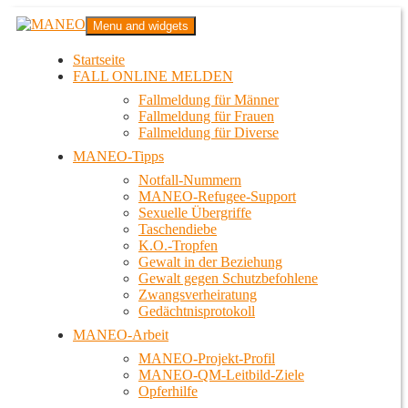
Zum
MANEO
Menu and widgets
Inhalt
Das schwule Anti-Gewalt-Projekt in Berlin
springen
Startseite
FALL ONLINE MELDEN
Fallmeldung für Männer
Fallmeldung für Frauen
Fallmeldung für Diverse
MANEO-Tipps
Notfall-Nummern
MANEO-Refugee-Support
Sexuelle Übergriffe
Taschendiebe
K.O.-Tropfen
Gewalt in der Beziehung
Gewalt gegen Schutzbefohlene
Zwangsverheiratung
Gedächtnisprotokoll
MANEO-Arbeit
MANEO-Projekt-Profil
MANEO-QM-Leitbild-Ziele
Opferhilfe