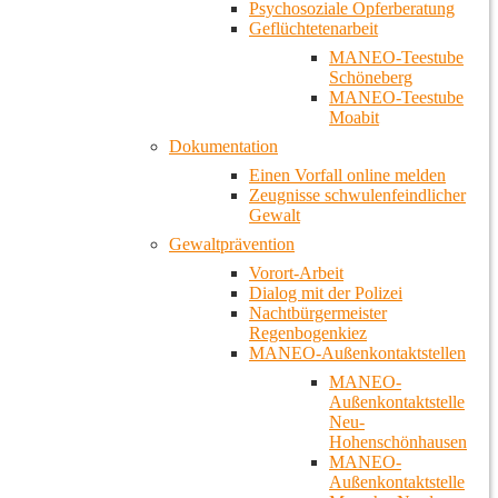
Psychosoziale Opferberatung
Geflüchtetenarbeit
MANEO-Teestube
Schöneberg
MANEO-Teestube
Moabit
Dokumentation
Einen Vorfall online melden
Zeugnisse schwulenfeindlicher
Gewalt
Gewaltprävention
Vorort-Arbeit
Dialog mit der Polizei
Nachtbürgermeister
Regenbogenkiez
MANEO-Außenkontaktstellen
MANEO-
Außenkontaktstelle
Neu-
Hohenschönhausen
MANEO-
Außenkontaktstelle