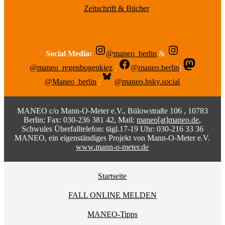
Zeitschrift & Bücher
Social Media:
@maneo_berlin
&
@maneo_regenbogenkiez
;
@maneo.berlin
;
@Maneo_berlin
;
@maneo.bsky.social
MANEO c/o Mann-O-Meter e.V., Bülowstraße 106 , 10783
Berlin; Fax: 030-236 381 42, Mail:
maneo[at]maneo.de
,
Schwules Überfalltelefon: tägl.17-19 Uhr: 030-216 33 36
MANEO, ein eigenständiges Projekt von Mann-O-Meter e.V.
www.mann-o-meter.de
Startseite
FALL ONLINE MELDEN
MANEO-Tipps