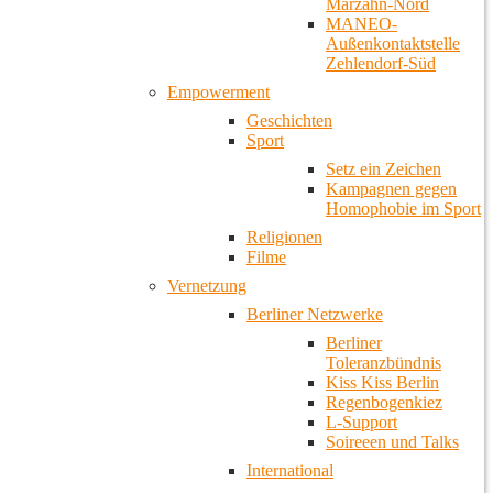
Marzahn-Nord
MANEO-
Außenkontaktstelle
Zehlendorf-Süd
Empowerment
Geschichten
Sport
Setz ein Zeichen
Kampagnen gegen
Homophobie im Sport
Religionen
Filme
Vernetzung
Berliner Netzwerke
Berliner
Toleranzbündnis
Kiss Kiss Berlin
Regenbogenkiez
L-Support
Soireeen und Talks
International