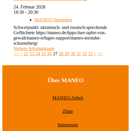
24. Februar 2028
18:30 - 20:30
MANEO-Teestuben
Schwerpunkt: ukrainisch- und russisch-sprechende
Geflüchtete https://maneo.de/tipps-fuer-opfer-von-
gewalt/maneo-refugee-support/maneo-teestube-
schoeneberg/
Weitere Informationen
<<
<
22
23
24
25
26
27
28
29
30
31
32
33
>
>>
Über MANEO
MANEO-Arbeit
Zitate
Impressum