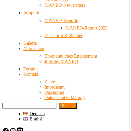
MANEO-Newsletters
Infopool
MANEO-Reporte
MANEO-Report 2023
Zeitschrift & Bücher
Galerie
Mitmachen
Ehrenamtliches Engagement
Jobs bei MANEO
Termine
Kontakt
Zitate
Impressum
Disclaimer
Datenschutzerklärung
Suchen
Deutsch
English
Facebook
Instagram
Mastodon