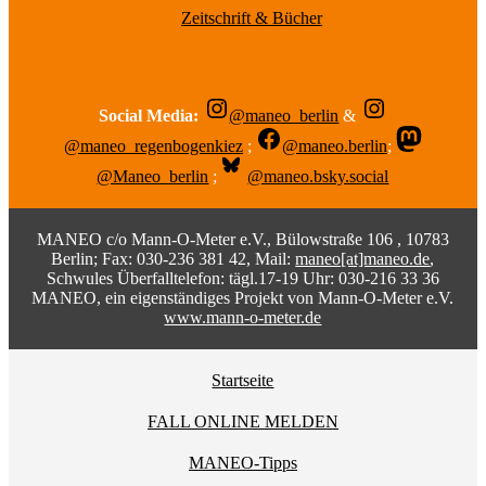
Zeitschrift & Bücher
Social Media:
@maneo_berlin
&
@maneo_regenbogenkiez
;
@maneo.berlin
;
@Maneo_berlin
;
@maneo.bsky.social
MANEO c/o Mann-O-Meter e.V., Bülowstraße 106 , 10783
Berlin; Fax: 030-236 381 42, Mail:
maneo[at]maneo.de
,
Schwules Überfalltelefon: tägl.17-19 Uhr: 030-216 33 36
MANEO, ein eigenständiges Projekt von Mann-O-Meter e.V.
www.mann-o-meter.de
Startseite
FALL ONLINE MELDEN
MANEO-Tipps