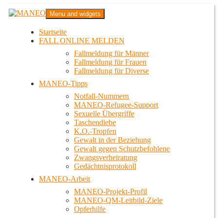
Zum
MANEO
Menu and widgets
Inhalt
Das schwule Anti-Gewalt-Projekt in Berlin
springen
Startseite
FALL ONLINE MELDEN
Fallmeldung für Männer
Fallmeldung für Frauen
Fallmeldung für Diverse
MANEO-Tipps
Notfall-Nummern
MANEO-Refugee-Support
Sexuelle Übergriffe
Taschendiebe
K.O.-Tropfen
Gewalt in der Beziehung
Gewalt gegen Schutzbefohlene
Zwangsverheiratung
Gedächtnisprotokoll
MANEO-Arbeit
MANEO-Projekt-Profil
MANEO-QM-Leitbild-Ziele
Opferhilfe