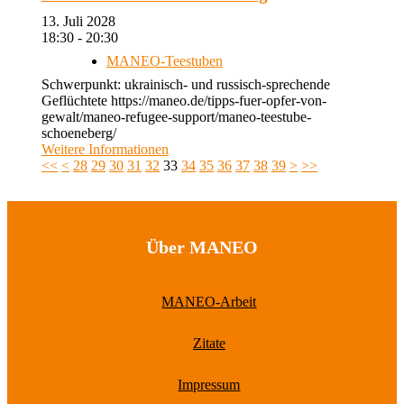
13. Juli 2028
18:30 - 20:30
MANEO-Teestuben
Schwerpunkt: ukrainisch- und russisch-sprechende
Geflüchtete https://maneo.de/tipps-fuer-opfer-von-
gewalt/maneo-refugee-support/maneo-teestube-
schoeneberg/
Weitere Informationen
<<
<
28
29
30
31
32
33
34
35
36
37
38
39
>
>>
Über MANEO
MANEO-Arbeit
Zitate
Impressum