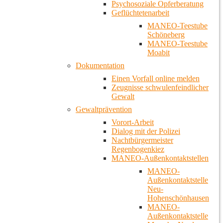
Psychosoziale Opferberatung
Geflüchtetenarbeit
MANEO-Teestube
Schöneberg
MANEO-Teestube
Moabit
Dokumentation
Einen Vorfall online melden
Zeugnisse schwulenfeindlicher
Gewalt
Gewaltprävention
Vorort-Arbeit
Dialog mit der Polizei
Nachtbürgermeister
Regenbogenkiez
MANEO-Außenkontaktstellen
MANEO-
Außenkontaktstelle
Neu-
Hohenschönhausen
MANEO-
Außenkontaktstelle