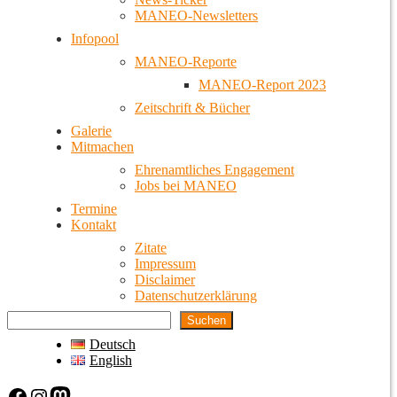
MANEO-Newsletters
Infopool
MANEO-Reporte
MANEO-Report 2023
Zeitschrift & Bücher
Galerie
Mitmachen
Ehrenamtliches Engagement
Jobs bei MANEO
Termine
Kontakt
Zitate
Impressum
Disclaimer
Datenschutzerklärung
Suchen
Deutsch
English
Facebook
Instagram
Mastodon