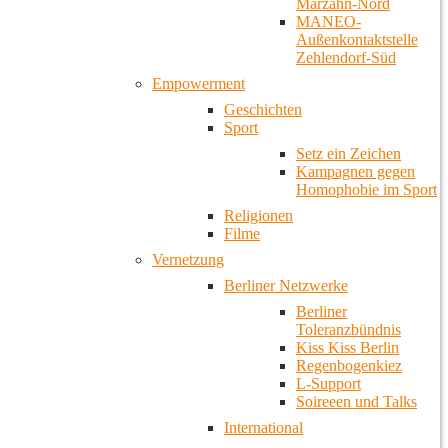
Marzahn-Nord
MANEO-
Außenkontaktstelle
Zehlendorf-Süd
Empowerment
Geschichten
Sport
Setz ein Zeichen
Kampagnen gegen
Homophobie im Sport
Religionen
Filme
Vernetzung
Berliner Netzwerke
Berliner
Toleranzbündnis
Kiss Kiss Berlin
Regenbogenkiez
L-Support
Soireeen und Talks
International