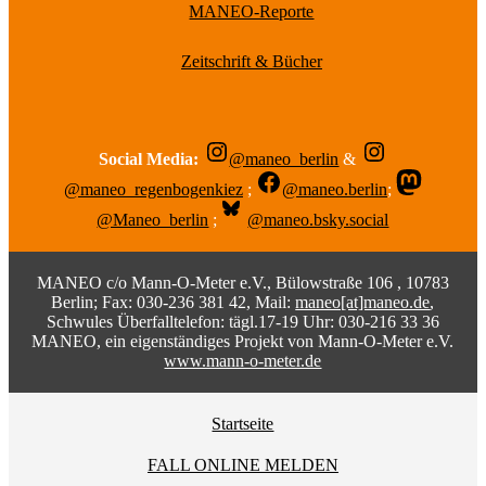
MANEO-Reporte
Zeitschrift & Bücher
Social Media:
@maneo_berlin
&
@maneo_regenbogenkiez
;
@maneo.berlin
;
@Maneo_berlin
;
@maneo.bsky.social
MANEO c/o Mann-O-Meter e.V., Bülowstraße 106 , 10783
Berlin; Fax: 030-236 381 42, Mail:
maneo[at]maneo.de
,
Schwules Überfalltelefon: tägl.17-19 Uhr: 030-216 33 36
MANEO, ein eigenständiges Projekt von Mann-O-Meter e.V.
www.mann-o-meter.de
Startseite
FALL ONLINE MELDEN