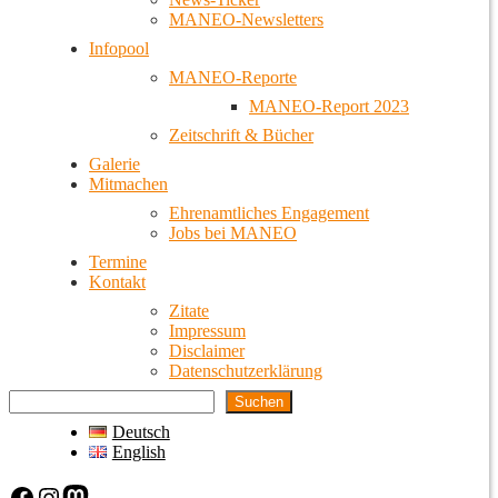
MANEO-Newsletters
Infopool
MANEO-Reporte
MANEO-Report 2023
Zeitschrift & Bücher
Galerie
Mitmachen
Ehrenamtliches Engagement
Jobs bei MANEO
Termine
Kontakt
Zitate
Impressum
Disclaimer
Datenschutzerklärung
Suchen
Deutsch
English
Facebook
Instagram
Mastodon