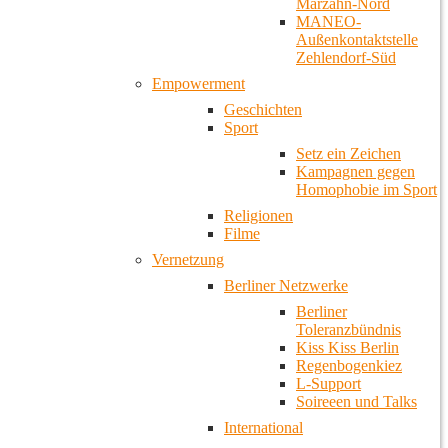
Marzahn-Nord
MANEO-
Außenkontaktstelle
Zehlendorf-Süd
Empowerment
Geschichten
Sport
Setz ein Zeichen
Kampagnen gegen
Homophobie im Sport
Religionen
Filme
Vernetzung
Berliner Netzwerke
Berliner
Toleranzbündnis
Kiss Kiss Berlin
Regenbogenkiez
L-Support
Soireeen und Talks
International