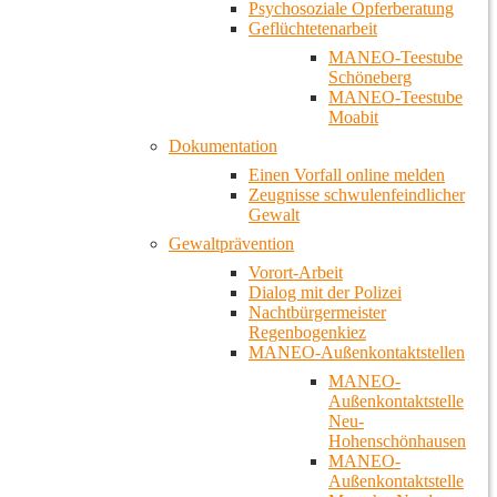
Psychosoziale Opferberatung
Geflüchtetenarbeit
MANEO-Teestube
Schöneberg
MANEO-Teestube
Moabit
Dokumentation
Einen Vorfall online melden
Zeugnisse schwulenfeindlicher
Gewalt
Gewaltprävention
Vorort-Arbeit
Dialog mit der Polizei
Nachtbürgermeister
Regenbogenkiez
MANEO-Außenkontaktstellen
MANEO-
Außenkontaktstelle
Neu-
Hohenschönhausen
MANEO-
Außenkontaktstelle