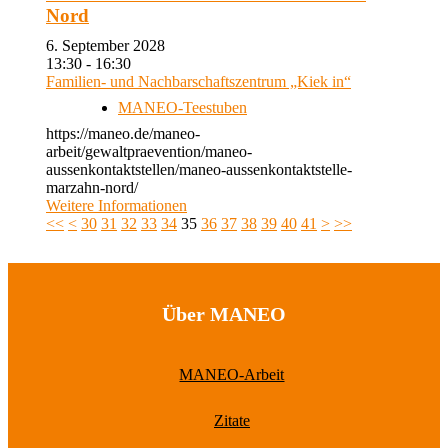
Nord
6. September 2028
13:30 - 16:30
Familien- und Nachbarschaftszentrum „Kiek in“
MANEO-Teestuben
https://maneo.de/maneo-
arbeit/gewaltpraevention/maneo-
aussenkontaktstellen/maneo-aussenkontaktstelle-
marzahn-nord/
Weitere Informationen
<<
<
30
31
32
33
34
35
36
37
38
39
40
41
>
>>
Über MANEO
MANEO-Arbeit
Zitate