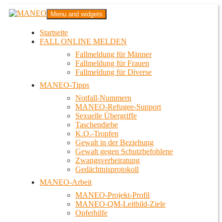
Zum
MANEO
Menu and widgets
Inhalt
Das schwule Anti-Gewalt-Projekt in Berlin
springen
Startseite
FALL ONLINE MELDEN
Fallmeldung für Männer
Fallmeldung für Frauen
Fallmeldung für Diverse
MANEO-Tipps
Notfall-Nummern
MANEO-Refugee-Support
Sexuelle Übergriffe
Taschendiebe
K.O.-Tropfen
Gewalt in der Beziehung
Gewalt gegen Schutzbefohlene
Zwangsverheiratung
Gedächtnisprotokoll
MANEO-Arbeit
MANEO-Projekt-Profil
MANEO-QM-Leitbild-Ziele
Opferhilfe