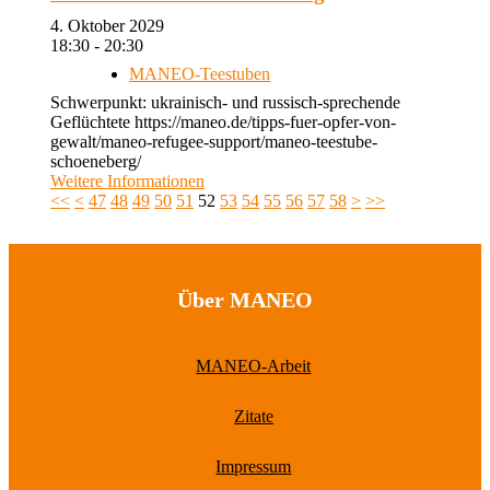
4. Oktober 2029
18:30 - 20:30
MANEO-Teestuben
Schwerpunkt: ukrainisch- und russisch-sprechende
Geflüchtete https://maneo.de/tipps-fuer-opfer-von-
gewalt/maneo-refugee-support/maneo-teestube-
schoeneberg/
Weitere Informationen
<<
<
47
48
49
50
51
52
53
54
55
56
57
58
>
>>
Über MANEO
MANEO-Arbeit
Zitate
Impressum