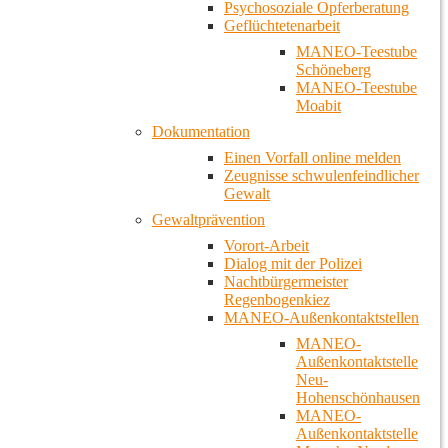
Psychosoziale Opferberatung
Geflüchtetenarbeit
MANEO-Teestube
Schöneberg
MANEO-Teestube
Moabit
Dokumentation
Einen Vorfall online melden
Zeugnisse schwulenfeindlicher
Gewalt
Gewaltprävention
Vorort-Arbeit
Dialog mit der Polizei
Nachtbürgermeister
Regenbogenkiez
MANEO-Außenkontaktstellen
MANEO-
Außenkontaktstelle
Neu-
Hohenschönhausen
MANEO-
Außenkontaktstelle