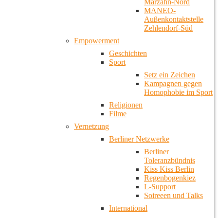
Marzahn-Nord
MANEO-
Außenkontaktstelle
Zehlendorf-Süd
Empowerment
Geschichten
Sport
Setz ein Zeichen
Kampagnen gegen
Homophobie im Sport
Religionen
Filme
Vernetzung
Berliner Netzwerke
Berliner
Toleranzbündnis
Kiss Kiss Berlin
Regenbogenkiez
L-Support
Soireeen und Talks
International