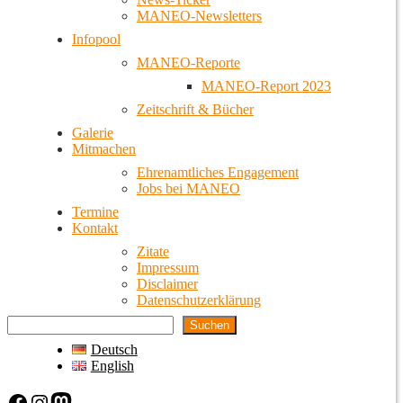
MANEO-Newsletters
Infopool
MANEO-Reporte
MANEO-Report 2023
Zeitschrift & Bücher
Galerie
Mitmachen
Ehrenamtliches Engagement
Jobs bei MANEO
Termine
Kontakt
Zitate
Impressum
Disclaimer
Datenschutzerklärung
Suchen
Deutsch
English
Facebook
Instagram
Mastodon