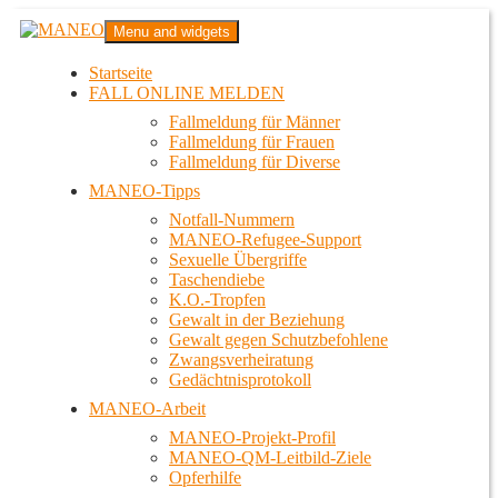
Zum
MANEO
Menu and widgets
Inhalt
Das schwule Anti-Gewalt-Projekt in Berlin
springen
Startseite
FALL ONLINE MELDEN
Fallmeldung für Männer
Fallmeldung für Frauen
Fallmeldung für Diverse
MANEO-Tipps
Notfall-Nummern
MANEO-Refugee-Support
Sexuelle Übergriffe
Taschendiebe
K.O.-Tropfen
Gewalt in der Beziehung
Gewalt gegen Schutzbefohlene
Zwangsverheiratung
Gedächtnisprotokoll
MANEO-Arbeit
MANEO-Projekt-Profil
MANEO-QM-Leitbild-Ziele
Opferhilfe