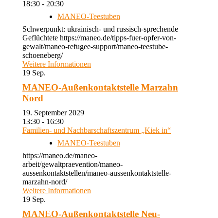
18:30 - 20:30
MANEO-Teestuben
Schwerpunkt: ukrainisch- und russisch-sprechende
Geflüchtete https://maneo.de/tipps-fuer-opfer-von-
gewalt/maneo-refugee-support/maneo-teestube-
schoeneberg/
Weitere Informationen
19
Sep.
MANEO-Außenkontaktstelle Marzahn
Nord
19. September 2029
13:30 - 16:30
Familien- und Nachbarschaftszentrum „Kiek in“
MANEO-Teestuben
https://maneo.de/maneo-
arbeit/gewaltpraevention/maneo-
aussenkontaktstellen/maneo-aussenkontaktstelle-
marzahn-nord/
Weitere Informationen
19
Sep.
MANEO-Außenkontaktstelle Neu-