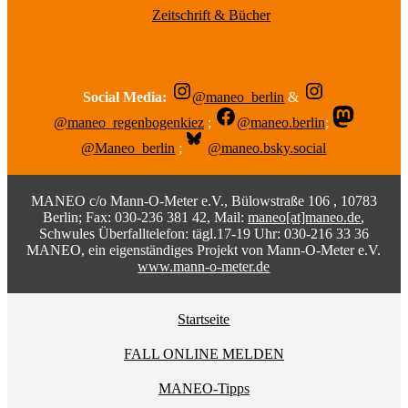
Zeitschrift & Bücher
Social Media:
@maneo_berlin
&
@maneo_regenbogenkiez
;
@maneo.berlin
;
@Maneo_berlin
;
@maneo.bsky.social
MANEO c/o Mann-O-Meter e.V., Bülowstraße 106 , 10783
Berlin; Fax: 030-236 381 42, Mail:
maneo[at]maneo.de
,
Schwules Überfalltelefon: tägl.17-19 Uhr: 030-216 33 36
MANEO, ein eigenständiges Projekt von Mann-O-Meter e.V.
www.mann-o-meter.de
Startseite
FALL ONLINE MELDEN
MANEO-Tipps