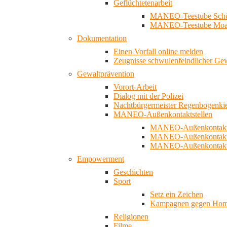
Geflüchtetenarbeit
MANEO-Teestube Schö
MANEO-Teestube Moa
Dokumentation
Einen Vorfall online melden
Zeugnisse schwulenfeindlicher Ge
Gewaltprävention
Vorort-Arbeit
Dialog mit der Polizei
Nachtbürgermeister Regenbogenki
MANEO-Außenkontaktstellen
MANEO-Außenkontakts
MANEO-Außenkontakts
MANEO-Außenkontaktst
Empowerment
Geschichten
Sport
Setz ein Zeichen
Kampagnen gegen Homo
Religionen
Filme