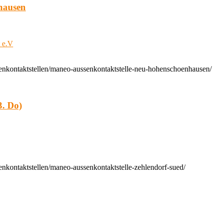
hausen
t e.V
enkontaktstellen/maneo-aussenkontaktstelle-neu-hohenschoenhausen/
. Do)
nkontaktstellen/maneo-aussenkontaktstelle-zehlendorf-sued/