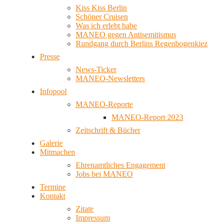
Kiss Kiss Berlin
Schöner Cruisen
Was ich erlebt habe
MANEO gegen Antisemitismus
Rundgang durch Berlins Regenbogenkiez
Presse
News-Ticker
MANEO-Newsletters
Infopool
MANEO-Reporte
MANEO-Report 2023
Zeitschrift & Bücher
Galerie
Mitmachen
Ehrenamtliches Engagement
Jobs bei MANEO
Termine
Kontakt
Zitate
Impressum