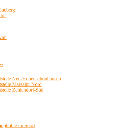
neberg
bit
walt
ez
telle Neu-Hohenschönhausen
telle Marzahn-Nord
elle Zehlendorf-Süd
phobie im Sport