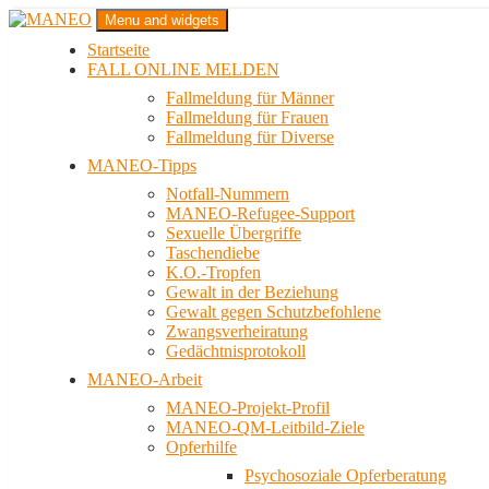
Zum
Menu and widgets
Inhalt
Startseite
springen
Das schwule Anti-Gewalt-Projekt in Berlin
FALL ONLINE MELDEN
MANEO
Fallmeldung für Männer
Fallmeldung für Frauen
Fallmeldung für Diverse
MANEO-Tipps
Notfall-Nummern
MANEO-Refugee-Support
Sexuelle Übergriffe
Taschendiebe
K.O.-Tropfen
Gewalt in der Beziehung
Gewalt gegen Schutzbefohlene
Zwangsverheiratung
Gedächtnisprotokoll
MANEO-Arbeit
MANEO-Projekt-Profil
MANEO-QM-Leitbild-Ziele
Opferhilfe
Psychosoziale Opferberatung