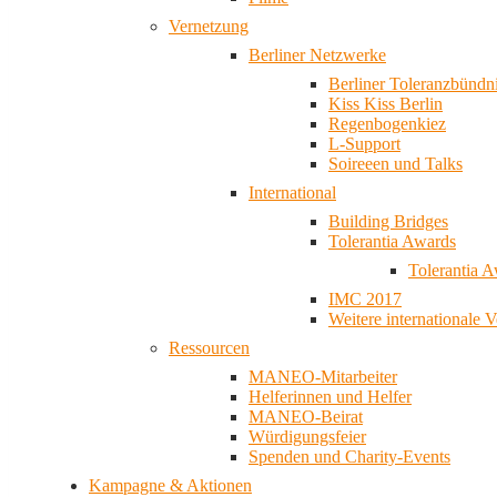
Vernetzung
Berliner Netzwerke
Berliner Toleranzbündn
Kiss Kiss Berlin
Regenbogenkiez
L-Support
Soireeen und Talks
International
Building Bridges
Tolerantia Awards
Tolerantia 
IMC 2017
Weitere internationale 
Ressourcen
MANEO-Mitarbeiter
Helferinnen und Helfer
MANEO-Beirat
Würdigungsfeier
Spenden und Charity-Events
Kampagne & Aktionen