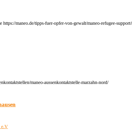
e https://maneo.de/tipps-fuer-opfer-von-gewalt/maneo-refugee-support
enkontaktstellen/maneo-aussenkontaktstelle-marzahn-nord/
hausen
t e.V