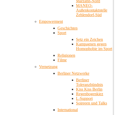
Marzahn-Nord
MANEO-
Außenkontaktstelle
Zehlendorf-Süd
Empowerment
Geschichten
Sport
Setz ein Zeichen
Kampagnen gegen
Homophobie im Sport
Religionen
Filme
Vernetzung
Berliner Netzwerke
Berliner
Toleranzbündnis
Kiss Kiss Berlin
Regenbogenkiez
L-Support
Soireeen und Talks
International