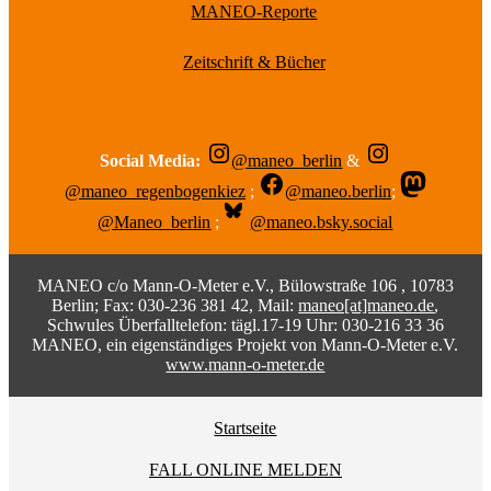
MANEO-Reporte
Zeitschrift & Bücher
Social Media:
@maneo_berlin
&
@maneo_regenbogenkiez
;
@maneo.berlin
;
@Maneo_berlin
;
@maneo.bsky.social
MANEO c/o Mann-O-Meter e.V., Bülowstraße 106 , 10783
Berlin; Fax: 030-236 381 42, Mail:
maneo[at]maneo.de
,
Schwules Überfalltelefon: tägl.17-19 Uhr: 030-216 33 36
MANEO, ein eigenständiges Projekt von Mann-O-Meter e.V.
www.mann-o-meter.de
Startseite
FALL ONLINE MELDEN