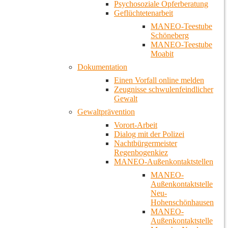
Psychosoziale Opferberatung
Geflüchtetenarbeit
MANEO-Teestube
Schöneberg
MANEO-Teestube
Moabit
Dokumentation
Einen Vorfall online melden
Zeugnisse schwulenfeindlicher
Gewalt
Gewaltprävention
Vorort-Arbeit
Dialog mit der Polizei
Nachtbürgermeister
Regenbogenkiez
MANEO-Außenkontaktstellen
MANEO-
Außenkontaktstelle
Neu-
Hohenschönhausen
MANEO-
Außenkontaktstelle