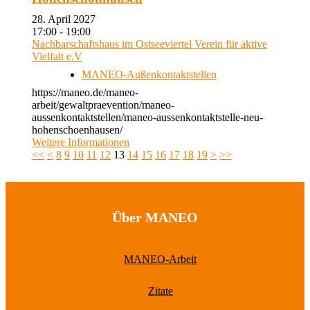
28. April 2027
17:00 - 19:00
Nachbarschaftshaus im Ostseeviertel Verein für aktive
Vielfalt e.V
MANEO-Außenkontaktstellen
https://maneo.de/maneo-
arbeit/gewaltpraevention/maneo-
aussenkontaktstellen/maneo-aussenkontaktstelle-neu-
hohenschoenhausen/
Weitere Informationen
<<
<
8
9
10
11
12
13
14
15
16
17
18
19
>
>>
Über MANEO
MANEO-Arbeit
Zitate