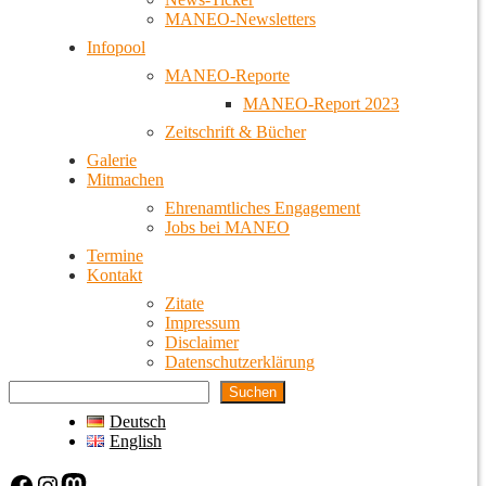
MANEO-Newsletters
Infopool
MANEO-Reporte
MANEO-Report 2023
Zeitschrift & Bücher
Galerie
Mitmachen
Ehrenamtliches Engagement
Jobs bei MANEO
Termine
Kontakt
Zitate
Impressum
Disclaimer
Datenschutzerklärung
Suchen
Deutsch
English
Facebook
Instagram
Mastodon