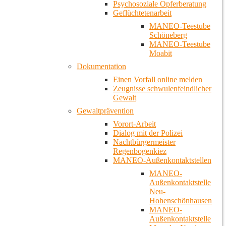
Psychosoziale Opferberatung
Geflüchtetenarbeit
MANEO-Teestube
Schöneberg
MANEO-Teestube
Moabit
Dokumentation
Einen Vorfall online melden
Zeugnisse schwulenfeindlicher
Gewalt
Gewaltprävention
Vorort-Arbeit
Dialog mit der Polizei
Nachtbürgermeister
Regenbogenkiez
MANEO-Außenkontaktstellen
MANEO-
Außenkontaktstelle
Neu-
Hohenschönhausen
MANEO-
Außenkontaktstelle