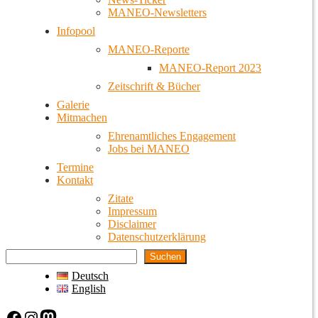
MANEO-Newsletters
Infopool
MANEO-Reporte
MANEO-Report 2023
Zeitschrift & Bücher
Galerie
Mitmachen
Ehrenamtliches Engagement
Jobs bei MANEO
Termine
Kontakt
Zitate
Impressum
Disclaimer
Datenschutzerklärung
Suchen
Deutsch
English
Facebook
Instagram
Mastodon