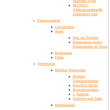
Marzahn-Nord
MANEO-
Außenkontaktstelle
Zehlendorf-Süd
Empowerment
Geschichten
Sport
Setz ein Zeichen
Kampagnen gegen
Homophobie im Sport
Religionen
Filme
Vernetzung
Berliner Netzwerke
Berliner
Toleranzbündnis
Kiss Kiss Berlin
Regenbogenkiez
L-Support
Soireeen und Talks
International