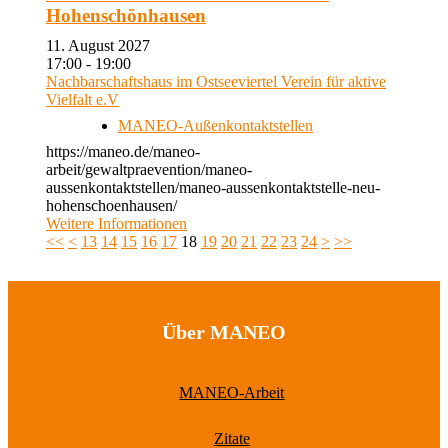
Hohenschönhausen
11. August 2027
17:00 - 19:00
Nachbarschaftshaus im Ostseeviertel Verein für aktive
Vielfalt e.V
MANEO-Außenkontaktstellen
https://maneo.de/maneo-
arbeit/gewaltpraevention/maneo-
aussenkontaktstellen/maneo-aussenkontaktstelle-neu-
hohenschoenhausen/
Weitere Informationen
<<
<
13
14
15
16
17
18
19
20
21
22
23
24
>
>>
Über MANEO
MANEO-Arbeit
Zitate