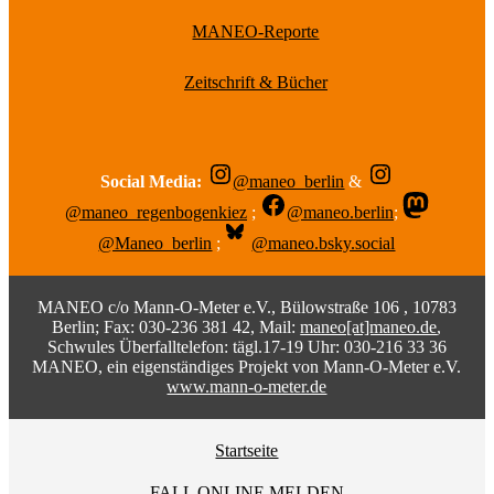
MANEO-Reporte
Zeitschrift & Bücher
Social Media:
@maneo_berlin
&
@maneo_regenbogenkiez
;
@maneo.berlin
;
@Maneo_berlin
;
@maneo.bsky.social
MANEO c/o Mann-O-Meter e.V., Bülowstraße 106 , 10783
Berlin; Fax: 030-236 381 42, Mail:
maneo[at]maneo.de
,
Schwules Überfalltelefon: tägl.17-19 Uhr: 030-216 33 36
MANEO, ein eigenständiges Projekt von Mann-O-Meter e.V.
www.mann-o-meter.de
Startseite
FALL ONLINE MELDEN