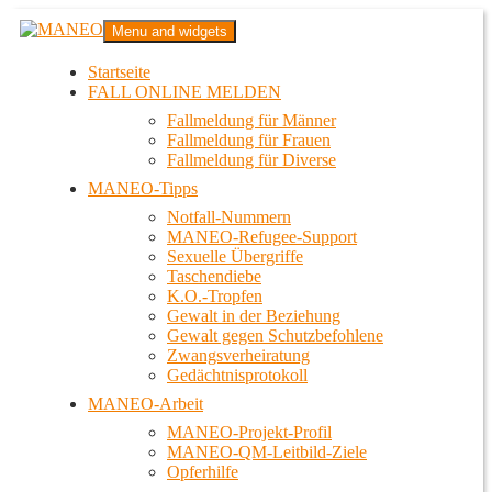
Zum
MANEO
Menu and widgets
Inhalt
Das schwule Anti-Gewalt-Projekt in Berlin
springen
Startseite
FALL ONLINE MELDEN
Fallmeldung für Männer
Fallmeldung für Frauen
Fallmeldung für Diverse
MANEO-Tipps
Notfall-Nummern
MANEO-Refugee-Support
Sexuelle Übergriffe
Taschendiebe
K.O.-Tropfen
Gewalt in der Beziehung
Gewalt gegen Schutzbefohlene
Zwangsverheiratung
Gedächtnisprotokoll
MANEO-Arbeit
MANEO-Projekt-Profil
MANEO-QM-Leitbild-Ziele
Opferhilfe