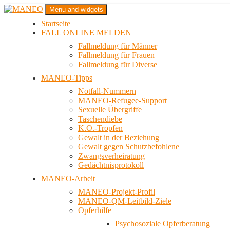
Zum
Menu and widgets
Inhalt
Startseite
springen
Das schwule Anti-Gewalt-Projekt in Berlin
FALL ONLINE MELDEN
MANEO
Fallmeldung für Männer
Fallmeldung für Frauen
Fallmeldung für Diverse
MANEO-Tipps
Notfall-Nummern
MANEO-Refugee-Support
Sexuelle Übergriffe
Taschendiebe
K.O.-Tropfen
Gewalt in der Beziehung
Gewalt gegen Schutzbefohlene
Zwangsverheiratung
Gedächtnisprotokoll
MANEO-Arbeit
MANEO-Projekt-Profil
MANEO-QM-Leitbild-Ziele
Opferhilfe
Psychosoziale Opferberatung