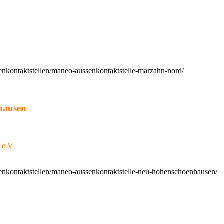
enkontaktstellen/maneo-aussenkontaktstelle-marzahn-nord/
hausen
t e.V
enkontaktstellen/maneo-aussenkontaktstelle-neu-hohenschoenhausen/