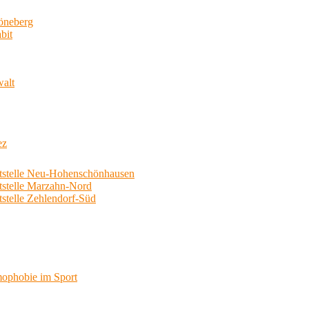
neberg
bit
walt
ez
telle Neu-Hohenschönhausen
telle Marzahn-Nord
elle Zehlendorf-Süd
phobie im Sport