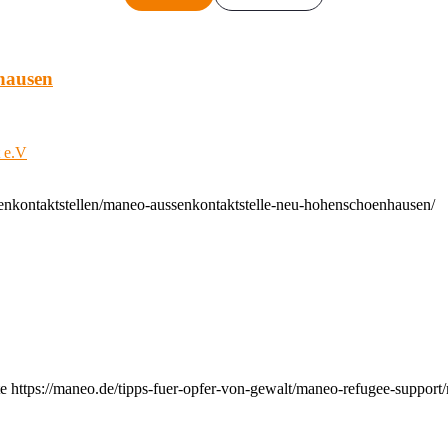
hausen
t e.V
enkontaktstellen/maneo-aussenkontaktstelle-neu-hohenschoenhausen/
e https://maneo.de/tipps-fuer-opfer-von-gewalt/maneo-refugee-support