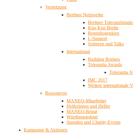
Vernetzung
Berliner Netzwerke
Berliner Toleranzbündn
Kiss Kiss Berlin
Regenbogenkiez
L-Support
Soireeen und Talks
International
Building Bridges
Tolerantia Awards
Tolerantia 
IMC 2017
Weitere internationale 
Ressourcen
MANEO-Mitarbeiter
Helferinnen und Helfer
MANEO-Beirat
Würdigungsfeier
Spenden und Charity-Events
Kampagne & Aktionen