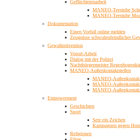
Geflüchtetenarbeit
MANEO-Teestube Schö
MANEO-Teestube Moa
Dokumentation
Einen Vorfall online melden
Zeugnisse schwulenfeindlicher Ge
Gewaltprävention
Vorort-Arbeit
Dialog mit der Polizei
Nachtbürgermeister Regenbogenki
MANEO-Außenkontaktstellen
MANEO-Außenkontakts
MANEO-Außenkontakts
MANEO-Außenkontaktst
Empowerment
Geschichten
Sport
Setz ein Zeichen
Kampagnen gegen Homo
Religionen
Filme