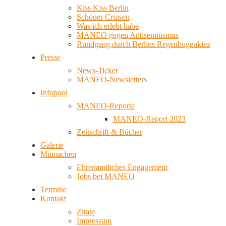
Kiss Kiss Berlin
Schöner Cruisen
Was ich erlebt habe
MANEO gegen Antisemitismus
Rundgang durch Berlins Regenbogenkiez
Presse
News-Ticker
MANEO-Newsletters
Infopool
MANEO-Reporte
MANEO-Report 2023
Zeitschrift & Bücher
Galerie
Mitmachen
Ehrenamtliches Engagement
Jobs bei MANEO
Termine
Kontakt
Zitate
Impressum