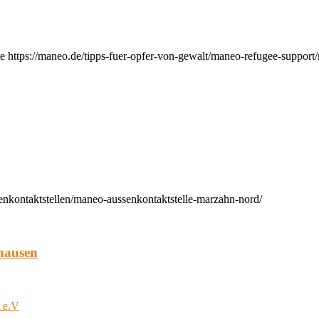
e https://maneo.de/tipps-fuer-opfer-von-gewalt/maneo-refugee-support
enkontaktstellen/maneo-aussenkontaktstelle-marzahn-nord/
hausen
t e.V