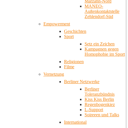
Marzahn-Nord
MANEO-
Außenkontaktstelle
Zehlendorf-Süd
Empowerment
Geschichten
Sport
Setz ein Zeichen
Kampagnen gegen
Homophobie im Sport
Religionen
Filme
Vernetzung
Berliner Netzwerke
Berliner
Toleranzbündnis
Kiss Kiss Berlin
Regenbogenkiez
L-Support
Soireeen und Talks
International