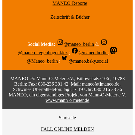
MANEO-Reporte
Zeitschrift & Bücher
Social Media:
@maneo_berlin
&
@maneo_regenbogenkiez
;
@maneo.berlin
;
@Maneo_berlin
;
@maneo.bsky.social
MANEO c/o Mann-O-Meter e.V., Bülowstraße 106 , 10783
Berlin; Fax: 030-236 381 42, Mail:
maneo[at]maneo.de
,
Schwules Überfalltelefon: tägl.17-19 Uhr: 030-216 33 36
MANEO, ein eigenständiges Projekt von Mann-O-Meter e.V.
www.mann-o-meter.de
Startseite
FALL ONLINE MELDEN