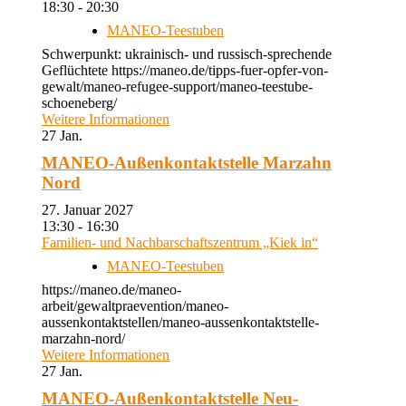
18:30 - 20:30
MANEO-Teestuben
Schwerpunkt: ukrainisch- und russisch-sprechende
Geflüchtete https://maneo.de/tipps-fuer-opfer-von-
gewalt/maneo-refugee-support/maneo-teestube-
schoeneberg/
Weitere Informationen
27
Jan.
MANEO-Außenkontaktstelle Marzahn
Nord
27. Januar 2027
13:30 - 16:30
Familien- und Nachbarschaftszentrum „Kiek in“
MANEO-Teestuben
https://maneo.de/maneo-
arbeit/gewaltpraevention/maneo-
aussenkontaktstellen/maneo-aussenkontaktstelle-
marzahn-nord/
Weitere Informationen
27
Jan.
MANEO-Außenkontaktstelle Neu-