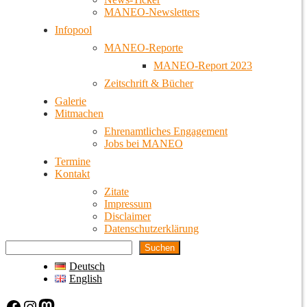
MANEO-Newsletters
Infopool
MANEO-Reporte
MANEO-Report 2023
Zeitschrift & Bücher
Galerie
Mitmachen
Ehrenamtliches Engagement
Jobs bei MANEO
Termine
Kontakt
Zitate
Impressum
Disclaimer
Datenschutzerklärung
Suchen
Deutsch
English
Facebook
Instagram
Mastodon