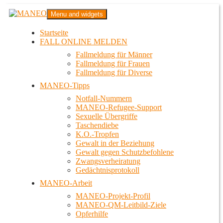
Zum
MANEO
Menu and widgets
Inhalt
Das schwule Anti-Gewalt-Projekt in Berlin
springen
Startseite
FALL ONLINE MELDEN
Fallmeldung für Männer
Fallmeldung für Frauen
Fallmeldung für Diverse
MANEO-Tipps
Notfall-Nummern
MANEO-Refugee-Support
Sexuelle Übergriffe
Taschendiebe
K.O.-Tropfen
Gewalt in der Beziehung
Gewalt gegen Schutzbefohlene
Zwangsverheiratung
Gedächtnisprotokoll
MANEO-Arbeit
MANEO-Projekt-Profil
MANEO-QM-Leitbild-Ziele
Opferhilfe