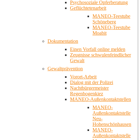
Psychosoziale Opferberatung
Geflüchtetenarbeit
MANEO-Teestube
Schöneberg
MANEO-Teestube
Moabit
Dokumentation
Einen Vorfall online melden
Zeugnisse schwulenfeindlicher
Gewalt
Gewaltprävention
Vorort-Arbeit
Dialog mit der Polizei
Nachtbürgermeister
Regenbogenkiez
MANEO-Außenkontaktstellen
MANEO-
Außenkontaktstelle
Neu-
Hohenschönhausen
MANEO-
Außenkontaktstelle