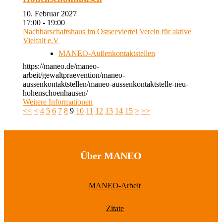
10. Februar 2027
17:00 - 19:00
Nachbarschaftshaus im Ostseeviertel Verein für aktive
Vielfalt e.V
MANEO-Außenkontaktstellen
https://maneo.de/maneo-
arbeit/gewaltpraevention/maneo-
aussenkontaktstellen/maneo-aussenkontaktstelle-neu-
hohenschoenhausen/
Weitere Informationen
<<
<
4
5
6
7
8
9
10
11
12
13
14
15
>
>>
Über MANEO
MANEO-Arbeit
Zitate