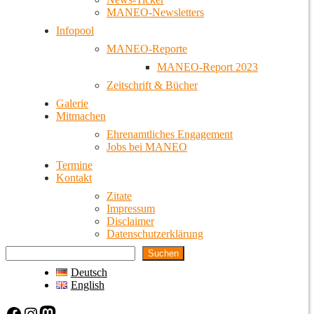
MANEO-Newsletters
Infopool
MANEO-Reporte
MANEO-Report 2023
Zeitschrift & Bücher
Galerie
Mitmachen
Ehrenamtliches Engagement
Jobs bei MANEO
Termine
Kontakt
Zitate
Impressum
Disclaimer
Datenschutzerklärung
Suchen
Deutsch
English
Facebook
Instagram
Mastodon