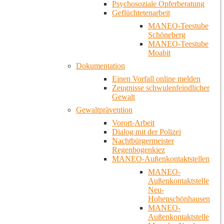
Psychosoziale Opferberatung
Geflüchtetenarbeit
MANEO-Teestube
Schöneberg
MANEO-Teestube
Moabit
Dokumentation
Einen Vorfall online melden
Zeugnisse schwulenfeindlicher
Gewalt
Gewaltprävention
Vorort-Arbeit
Dialog mit der Polizei
Nachtbürgermeister
Regenbogenkiez
MANEO-Außenkontaktstellen
MANEO-
Außenkontaktstelle
Neu-
Hohenschönhausen
MANEO-
Außenkontaktstelle