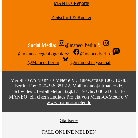
MANEO-Reporte
Zeitschrift & Bücher
Social Media:
@maneo_berlin
&
@maneo_regenbogenkiez
;
@maneo.berlin
;
@Maneo_berlin
;
@maneo.bsky.social
MANEO c/o Mann-O-Meter e.V., Bülowstraße 106 , 10783
Berlin; Fax: 030-236 381 42, Mail:
maneo[at]maneo.de
,
Schwules Überfalltelefon: tägl.17-19 Uhr: 030-216 33 36
MANEO, ein eigenständiges Projekt von Mann-O-Meter e.V.
www.mann-o-meter.de
Startseite
FALL ONLINE MELDEN