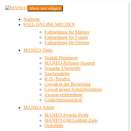
Zum
MANEO
Menu and widgets
Inhalt
Das schwule Anti-Gewalt-Projekt in Berlin
springen
Startseite
FALL ONLINE MELDEN
Fallmeldung für Männer
Fallmeldung für Frauen
Fallmeldung für Diverse
MANEO-Tipps
Notfall-Nummern
MANEO-Refugee-Support
Sexuelle Übergriffe
Taschendiebe
K.O.-Tropfen
Gewalt in der Beziehung
Gewalt gegen Schutzbefohlene
Zwangsverheiratung
Gedächtnisprotokoll
MANEO-Arbeit
MANEO-Projekt-Profil
MANEO-QM-Leitbild-Ziele
Opferhilfe