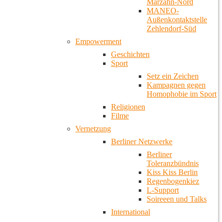
Marzahn-Nord
MANEO-
Außenkontaktstelle
Zehlendorf-Süd
Empowerment
Geschichten
Sport
Setz ein Zeichen
Kampagnen gegen
Homophobie im Sport
Religionen
Filme
Vernetzung
Berliner Netzwerke
Berliner
Toleranzbündnis
Kiss Kiss Berlin
Regenbogenkiez
L-Support
Soireeen und Talks
International