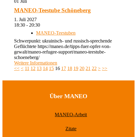
01
Juli
MANEO-Teestube Schöneberg
1. Juli 2027
18:30 - 20:30
MANEO-Teestuben
Schwerpunkt: ukrainisch- und russisch-sprechende
Geflüchtete https://maneo.de/tipps-fuer-opfer-von-
gewalt/maneo-refugee-support/maneo-teestube-
schoeneberg/
Weitere Informationen
<<
<
11
12
13
14
15
16
17
18
19
20
21
22
>
>>
Über MANEO
MANEO-Arbeit
Zitate