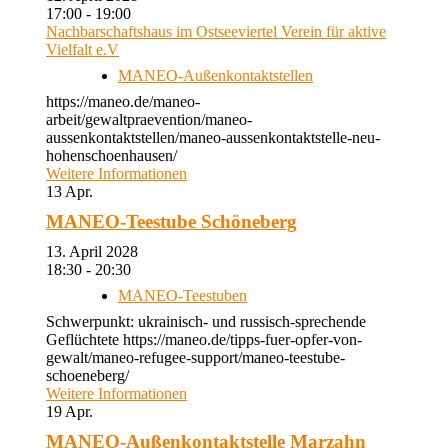
17:00 - 19:00
Nachbarschaftshaus im Ostseeviertel Verein für aktive
Vielfalt e.V
MANEO-Außenkontaktstellen
https://maneo.de/maneo-
arbeit/gewaltpraevention/maneo-
aussenkontaktstellen/maneo-aussenkontaktstelle-neu-
hohenschoenhausen/
Weitere Informationen
13
Apr.
MANEO-Teestube Schöneberg
13. April 2028
18:30 - 20:30
MANEO-Teestuben
Schwerpunkt: ukrainisch- und russisch-sprechende
Geflüchtete https://maneo.de/tipps-fuer-opfer-von-
gewalt/maneo-refugee-support/maneo-teestube-
schoeneberg/
Weitere Informationen
19
Apr.
MANEO-Außenkontaktstelle Marzahn