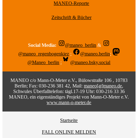
MANEO-Reporte
Zeitschrift & Bücher
Social Media:
@maneo_berlin
&
@maneo_regenbogenkiez
;
@maneo.berlin
;
@Maneo_berlin
;
@maneo.bsky.social
MANEO c/o Mann-O-Meter e.V., Bülowstraße 106 , 10783
Berlin; Fax: 030-236 381 42, Mail:
maneo[at]maneo.de
,
Schwules Überfalltelefon: tägl.17-19 Uhr: 030-216 33 36
MANEO, ein eigenständiges Projekt von Mann-O-Meter e.V.
www.mann-o-meter.de
Startseite
FALL ONLINE MELDEN