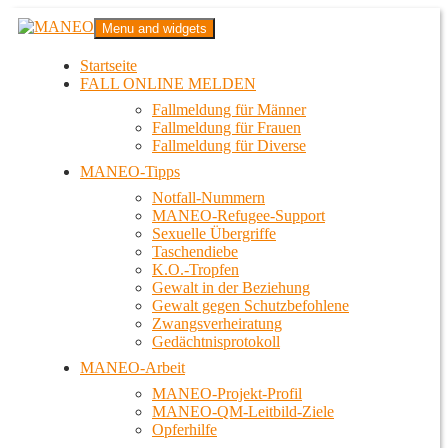
Zum
MANEO
Menu and widgets
Inhalt
Das schwule Anti-Gewalt-Projekt in Berlin
springen
Startseite
FALL ONLINE MELDEN
Fallmeldung für Männer
Fallmeldung für Frauen
Fallmeldung für Diverse
MANEO-Tipps
Notfall-Nummern
MANEO-Refugee-Support
Sexuelle Übergriffe
Taschendiebe
K.O.-Tropfen
Gewalt in der Beziehung
Gewalt gegen Schutzbefohlene
Zwangsverheiratung
Gedächtnisprotokoll
MANEO-Arbeit
MANEO-Projekt-Profil
MANEO-QM-Leitbild-Ziele
Opferhilfe