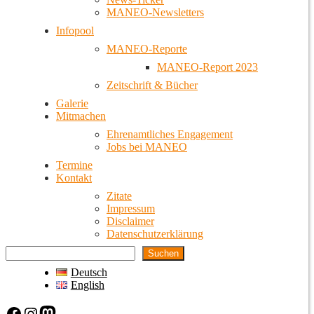
MANEO-Newsletters
Infopool
MANEO-Reporte
MANEO-Report 2023
Zeitschrift & Bücher
Galerie
Mitmachen
Ehrenamtliches Engagement
Jobs bei MANEO
Termine
Kontakt
Zitate
Impressum
Disclaimer
Datenschutzerklärung
Suchen
Deutsch
English
Facebook
Instagram
Mastodon