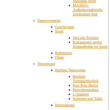
Marzahn-Nord
MANEO-
Außenkontaktstelle
Zehlendorf-Süd
Empowerment
Geschichten
Sport
Setz ein Zeichen
Kampagnen gegen
Homophobie im Sport
Religionen
Filme
Vernetzung
Berliner Netzwerke
Berliner
Toleranzbündnis
Kiss Kiss Berlin
Regenbogenkiez
L-Support
Soireeen und Talks
International