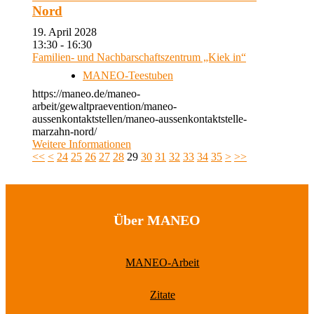
Nord
19. April 2028
13:30 - 16:30
Familien- und Nachbarschaftszentrum „Kiek in“
MANEO-Teestuben
https://maneo.de/maneo-
arbeit/gewaltpraevention/maneo-
aussenkontaktstellen/maneo-aussenkontaktstelle-
marzahn-nord/
Weitere Informationen
<<
<
24
25
26
27
28
29
30
31
32
33
34
35
>
>>
Über MANEO
MANEO-Arbeit
Zitate