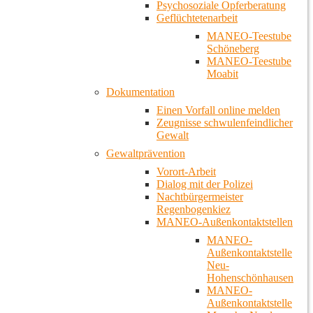
Psychosoziale Opferberatung
Geflüchtetenarbeit
MANEO-Teestube
Schöneberg
MANEO-Teestube
Moabit
Dokumentation
Einen Vorfall online melden
Zeugnisse schwulenfeindlicher
Gewalt
Gewaltprävention
Vorort-Arbeit
Dialog mit der Polizei
Nachtbürgermeister
Regenbogenkiez
MANEO-Außenkontaktstellen
MANEO-
Außenkontaktstelle
Neu-
Hohenschönhausen
MANEO-
Außenkontaktstelle