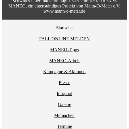
Schwules Überfalltelefon: tägl.17-19 Uhr: 030-216 33 36
MANEO, ein eigenständiges Projekt von Mann-O-Meter e.V.
www.mann-o-meter.de
Startseite
FALL ONLINE MELDEN
MANEO-Tipps
MANEO-Arbeit
Kampagne & Aktionen
Presse
Infopool
Galerie
Mitmachen
Termine