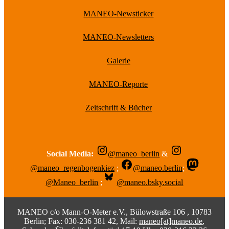
MANEO-Newsticker
MANEO-Newsletters
Galerie
MANEO-Reporte
Zeitschrift & Bücher
Social Media:
@maneo_berlin
&
@maneo_regenbogenkiez
;
@maneo.berlin
;
@Maneo_berlin
;
@maneo.bsky.social
MANEO c/o Mann-O-Meter e.V., Bülowstraße 106 , 10783
Berlin; Fax: 030-236 381 42, Mail:
maneo[at]maneo.de
,