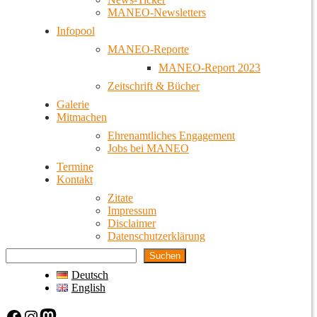
MANEO-Newsletters
Infopool
MANEO-Reporte
MANEO-Report 2023
Zeitschrift & Bücher
Galerie
Mitmachen
Ehrenamtliches Engagement
Jobs bei MANEO
Termine
Kontakt
Zitate
Impressum
Disclaimer
Datenschutzerklärung
Suchen
Deutsch
English
Facebook
Instagram
Mastodon