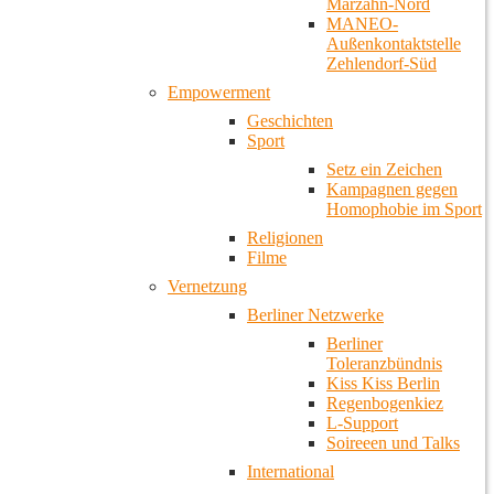
Marzahn-Nord
MANEO-
Außenkontaktstelle
Zehlendorf-Süd
Empowerment
Geschichten
Sport
Setz ein Zeichen
Kampagnen gegen
Homophobie im Sport
Religionen
Filme
Vernetzung
Berliner Netzwerke
Berliner
Toleranzbündnis
Kiss Kiss Berlin
Regenbogenkiez
L-Support
Soireeen und Talks
International