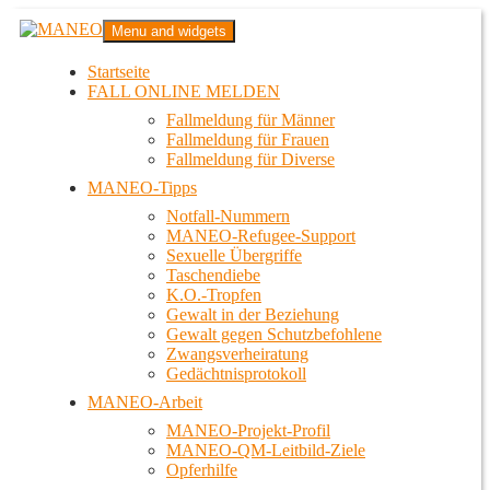
Zum
MANEO
Menu and widgets
Inhalt
Das schwule Anti-Gewalt-Projekt in Berlin
springen
Startseite
FALL ONLINE MELDEN
Fallmeldung für Männer
Fallmeldung für Frauen
Fallmeldung für Diverse
MANEO-Tipps
Notfall-Nummern
MANEO-Refugee-Support
Sexuelle Übergriffe
Taschendiebe
K.O.-Tropfen
Gewalt in der Beziehung
Gewalt gegen Schutzbefohlene
Zwangsverheiratung
Gedächtnisprotokoll
MANEO-Arbeit
MANEO-Projekt-Profil
MANEO-QM-Leitbild-Ziele
Opferhilfe