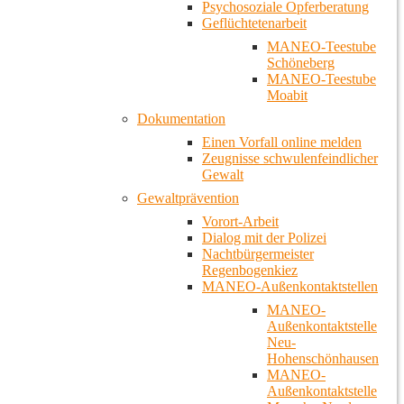
Psychosoziale Opferberatung
Geflüchtetenarbeit
MANEO-Teestube
Schöneberg
MANEO-Teestube
Moabit
Dokumentation
Einen Vorfall online melden
Zeugnisse schwulenfeindlicher
Gewalt
Gewaltprävention
Vorort-Arbeit
Dialog mit der Polizei
Nachtbürgermeister
Regenbogenkiez
MANEO-Außenkontaktstellen
MANEO-
Außenkontaktstelle
Neu-
Hohenschönhausen
MANEO-
Außenkontaktstelle