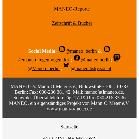
MANEO-Reporte
Zeitschrift & Bücher
Social Media:
@maneo_berlin
&
@maneo_regenbogenkiez
;
@maneo.berlin
;
@Maneo_berlin
;
@maneo.bsky.social
MANEO c/o Mann-O-Meter e.V., Bülowstraße 106 , 10783
Berlin; Fax: 030-236 381 42, Mail:
maneo[at]maneo.de
,
Schwules Überfalltelefon: tägl.17-19 Uhr: 030-216 33 36
MANEO, ein eigenständiges Projekt von Mann-O-Meter e.V.
www.mann-o-meter.de
Startseite
FALL ONLINE MELDEN