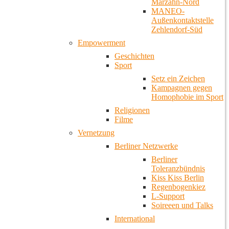
Marzahn-Nord
MANEO-
Außenkontaktstelle
Zehlendorf-Süd
Empowerment
Geschichten
Sport
Setz ein Zeichen
Kampagnen gegen
Homophobie im Sport
Religionen
Filme
Vernetzung
Berliner Netzwerke
Berliner
Toleranzbündnis
Kiss Kiss Berlin
Regenbogenkiez
L-Support
Soireeen und Talks
International