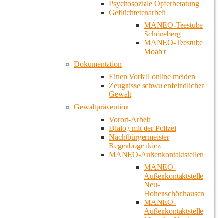
Psychosoziale Opferberatung
Geflüchtetenarbeit
MANEO-Teestube
Schöneberg
MANEO-Teestube
Moabit
Dokumentation
Einen Vorfall online melden
Zeugnisse schwulenfeindlicher
Gewalt
Gewaltprävention
Vorort-Arbeit
Dialog mit der Polizei
Nachtbürgermeister
Regenbogenkiez
MANEO-Außenkontaktstellen
MANEO-
Außenkontaktstelle
Neu-
Hohenschönhausen
MANEO-
Außenkontaktstelle