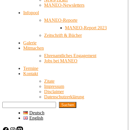
MANEO-Newsletters
Infopool
MANEO-Reporte
MANEO-Report 2023
Zeitschrift & Bücher
Galerie
Mitmachen
Ehrenamtliches Engagement
Jobs bei MANEO
Termine
Kontakt
Zitate
Impressum
Disclaimer
Datenschutzerklärung
Suchen
Deutsch
English
Facebook
Instagram
Mastodon