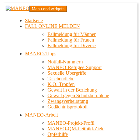
Zum
MANEO
Menu and widgets
Inhalt
Das schwule Anti-Gewalt-Projekt in Berlin
springen
Startseite
FALL ONLINE MELDEN
Fallmeldung für Männer
Fallmeldung für Frauen
Fallmeldung für Diverse
MANEO-Tipps
Notfall-Nummern
MANEO-Refugee-Support
Sexuelle Übergriffe
Taschendiebe
K.O.-Tropfen
Gewalt in der Beziehung
Gewalt gegen Schutzbefohlene
Zwangsverheiratung
Gedächtnisprotokoll
MANEO-Arbeit
MANEO-Projekt-Profil
MANEO-QM-Leitbild-Ziele
Opferhilfe