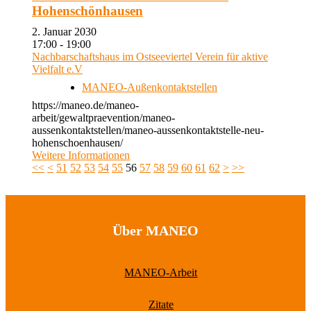
Hohenschönhausen
2. Januar 2030
17:00 - 19:00
Nachbarschaftshaus im Ostseeviertel Verein für aktive
Vielfalt e.V
MANEO-Außenkontaktstellen
https://maneo.de/maneo-
arbeit/gewaltpraevention/maneo-
aussenkontaktstellen/maneo-aussenkontaktstelle-neu-
hohenschoenhausen/
Weitere Informationen
<<
<
51
52
53
54
55
56
57
58
59
60
61
62
>
>>
Über MANEO
MANEO-Arbeit
Zitate