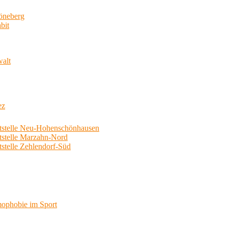
neberg
bit
walt
ez
telle Neu-Hohenschönhausen
telle Marzahn-Nord
elle Zehlendorf-Süd
phobie im Sport