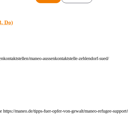
. Do)
nkontaktstellen/maneo-aussenkontaktstelle-zehlendorf-sued/
e https://maneo.de/tipps-fuer-opfer-von-gewalt/maneo-refugee-support