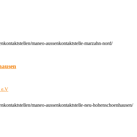
enkontaktstellen/maneo-aussenkontaktstelle-marzahn-nord/
hausen
t e.V
enkontaktstellen/maneo-aussenkontaktstelle-neu-hohenschoenhausen/