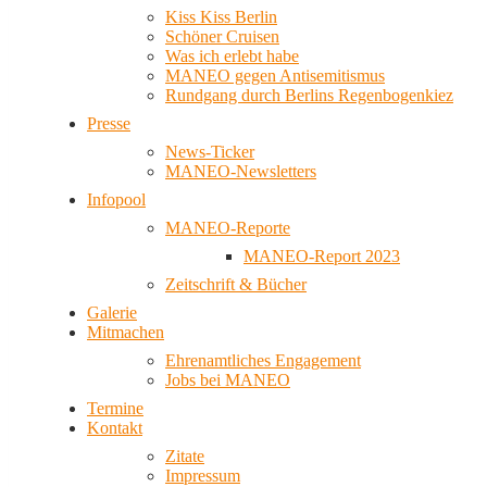
Kiss Kiss Berlin
Schöner Cruisen
Was ich erlebt habe
MANEO gegen Antisemitismus
Rundgang durch Berlins Regenbogenkiez
Presse
News-Ticker
MANEO-Newsletters
Infopool
MANEO-Reporte
MANEO-Report 2023
Zeitschrift & Bücher
Galerie
Mitmachen
Ehrenamtliches Engagement
Jobs bei MANEO
Termine
Kontakt
Zitate
Impressum