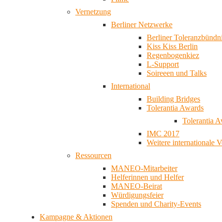
Vernetzung
Berliner Netzwerke
Berliner Toleranzbündn
Kiss Kiss Berlin
Regenbogenkiez
L-Support
Soireeen und Talks
International
Building Bridges
Tolerantia Awards
Tolerantia 
IMC 2017
Weitere internationale 
Ressourcen
MANEO-Mitarbeiter
Helferinnen und Helfer
MANEO-Beirat
Würdigungsfeier
Spenden und Charity-Events
Kampagne & Aktionen