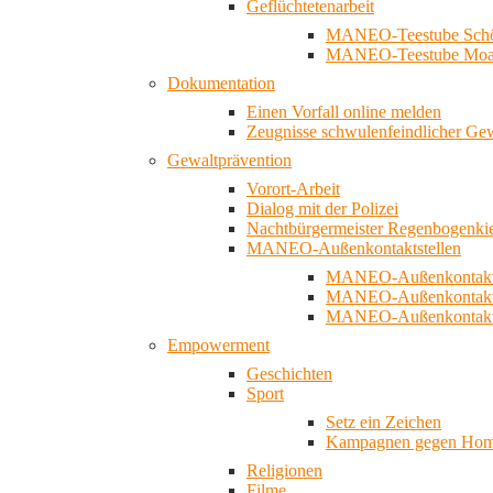
Geflüchtetenarbeit
MANEO-Teestube Schö
MANEO-Teestube Moa
Dokumentation
Einen Vorfall online melden
Zeugnisse schwulenfeindlicher Ge
Gewaltprävention
Vorort-Arbeit
Dialog mit der Polizei
Nachtbürgermeister Regenbogenki
MANEO-Außenkontaktstellen
MANEO-Außenkontakts
MANEO-Außenkontakts
MANEO-Außenkontaktst
Empowerment
Geschichten
Sport
Setz ein Zeichen
Kampagnen gegen Homo
Religionen
Filme