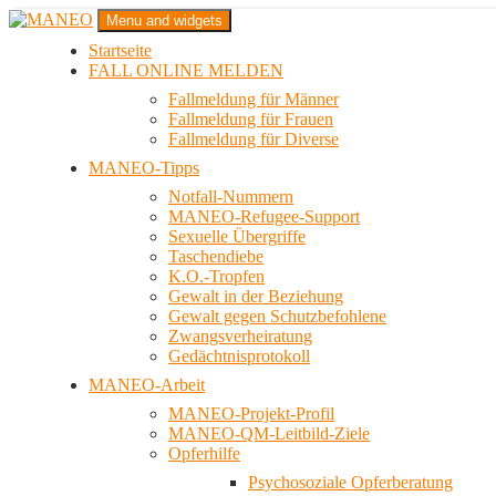
Zum
Menu and widgets
Inhalt
Startseite
springen
Das schwule Anti-Gewalt-Projekt in Berlin
FALL ONLINE MELDEN
MANEO
Fallmeldung für Männer
Fallmeldung für Frauen
Fallmeldung für Diverse
MANEO-Tipps
Notfall-Nummern
MANEO-Refugee-Support
Sexuelle Übergriffe
Taschendiebe
K.O.-Tropfen
Gewalt in der Beziehung
Gewalt gegen Schutzbefohlene
Zwangsverheiratung
Gedächtnisprotokoll
MANEO-Arbeit
MANEO-Projekt-Profil
MANEO-QM-Leitbild-Ziele
Opferhilfe
Psychosoziale Opferberatung