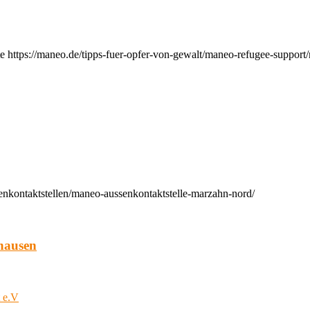
e https://maneo.de/tipps-fuer-opfer-von-gewalt/maneo-refugee-support
enkontaktstellen/maneo-aussenkontaktstelle-marzahn-nord/
hausen
t e.V