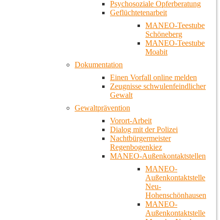
Psychosoziale Opferberatung
Geflüchtetenarbeit
MANEO-Teestube
Schöneberg
MANEO-Teestube
Moabit
Dokumentation
Einen Vorfall online melden
Zeugnisse schwulenfeindlicher
Gewalt
Gewaltprävention
Vorort-Arbeit
Dialog mit der Polizei
Nachtbürgermeister
Regenbogenkiez
MANEO-Außenkontaktstellen
MANEO-
Außenkontaktstelle
Neu-
Hohenschönhausen
MANEO-
Außenkontaktstelle