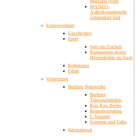
Marzahn-Nord
MANEO-
Außenkontaktstelle
Zehlendorf-Süd
Empowerment
Geschichten
Sport
Setz ein Zeichen
Kampagnen gegen
Homophobie im Sport
Religionen
Filme
Vernetzung
Berliner Netzwerke
Berliner
Toleranzbündnis
Kiss Kiss Berlin
Regenbogenkiez
L-Support
Soireeen und Talks
International