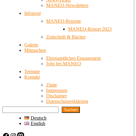
MANEO-Newsletters
Infopool
MANEO-Reporte
MANEO-Report 2023
Zeitschrift & Bücher
Galerie
Mitmachen
Ehrenamtliches Engagement
Jobs bei MANEO
Termine
Kontakt
Zitate
Impressum
Disclaimer
Datenschutzerklärung
Suchen
Deutsch
English
Facebook
Instagram
Mastodon