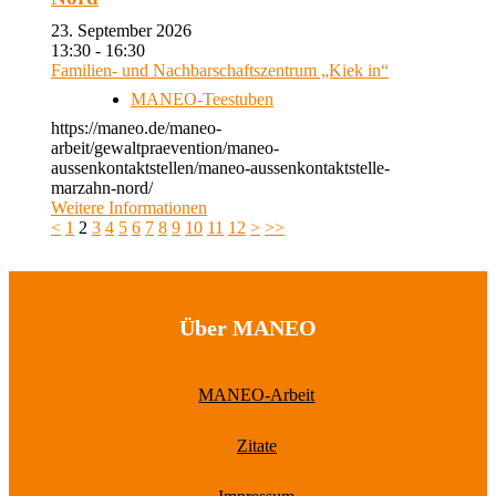
23. September 2026
13:30 - 16:30
Familien- und Nachbarschaftszentrum „Kiek in“
MANEO-Teestuben
https://maneo.de/maneo-
arbeit/gewaltpraevention/maneo-
aussenkontaktstellen/maneo-aussenkontaktstelle-
marzahn-nord/
Weitere Informationen
<
1
2
3
4
5
6
7
8
9
10
11
12
>
>>
Über MANEO
MANEO-Arbeit
Zitate