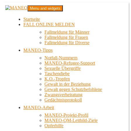
Zum
MANEO
Menu and widgets
Inhalt
Das schwule Anti-Gewalt-Projekt in Berlin
springen
Startseite
FALL ONLINE MELDEN
Fallmeldung für Männer
Fallmeldung für Frauen
Fallmeldung für Diverse
MANEO-Tipps
Notfall-Nummern
MANEO-Refugee-Support
Sexuelle Übergriffe
Taschendiebe
K.O.-Tropfen
Gewalt in der Beziehung
Gewalt gegen Schutzbefohlene
Zwangsverheiratung
Gedächtnisprotokoll
MANEO-Arbeit
MANEO-Projekt-Profil
MANEO-QM-Leitbild-Ziele
Opferhilfe