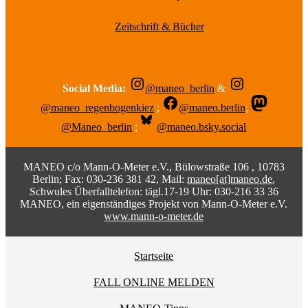
Zeitschrift & Bücher
Social Media:
@maneo_berlin
&
@maneo_regenbogenkiez
;
@maneo.berlin
;
@Maneo_berlin
;
@maneo.bsky.social
MANEO c/o Mann-O-Meter e.V., Bülowstraße 106 , 10783
Berlin; Fax: 030-236 381 42, Mail:
maneo[at]maneo.de
,
Schwules Überfalltelefon: tägl.17-19 Uhr: 030-216 33 36
MANEO, ein eigenständiges Projekt von Mann-O-Meter e.V.
www.mann-o-meter.de
Startseite
FALL ONLINE MELDEN