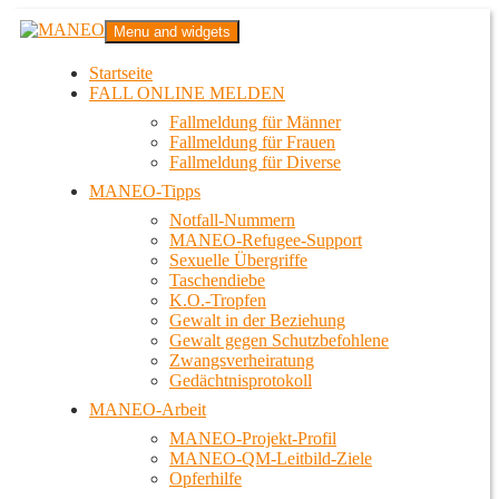
Zum
MANEO
Menu and widgets
Inhalt
Das schwule Anti-Gewalt-Projekt in Berlin
springen
Startseite
FALL ONLINE MELDEN
Fallmeldung für Männer
Fallmeldung für Frauen
Fallmeldung für Diverse
MANEO-Tipps
Notfall-Nummern
MANEO-Refugee-Support
Sexuelle Übergriffe
Taschendiebe
K.O.-Tropfen
Gewalt in der Beziehung
Gewalt gegen Schutzbefohlene
Zwangsverheiratung
Gedächtnisprotokoll
MANEO-Arbeit
MANEO-Projekt-Profil
MANEO-QM-Leitbild-Ziele
Opferhilfe