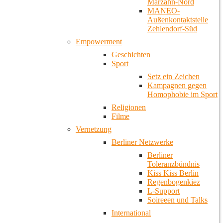
Marzahn-Nord
MANEO-
Außenkontaktstelle
Zehlendorf-Süd
Empowerment
Geschichten
Sport
Setz ein Zeichen
Kampagnen gegen
Homophobie im Sport
Religionen
Filme
Vernetzung
Berliner Netzwerke
Berliner
Toleranzbündnis
Kiss Kiss Berlin
Regenbogenkiez
L-Support
Soireeen und Talks
International