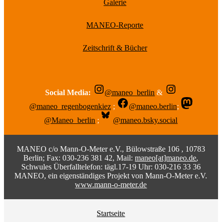
Galerie
MANEO-Reporte
Zeitschrift & Bücher
Social Media:
@maneo_berlin
&
@maneo_regenbogenkiez
;
@maneo.berlin
;
@Maneo_berlin
;
@maneo.bsky.social
MANEO c/o Mann-O-Meter e.V., Bülowstraße 106 , 10783
Berlin; Fax: 030-236 381 42, Mail:
maneo[at]maneo.de
,
Schwules Überfalltelefon: tägl.17-19 Uhr: 030-216 33 36
MANEO, ein eigenständiges Projekt von Mann-O-Meter e.V.
www.mann-o-meter.de
Startseite