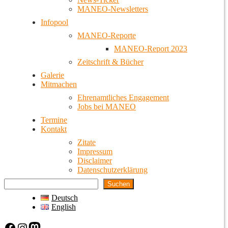
MANEO-Newsletters
Infopool
MANEO-Reporte
MANEO-Report 2023
Zeitschrift & Bücher
Galerie
Mitmachen
Ehrenamtliches Engagement
Jobs bei MANEO
Termine
Kontakt
Zitate
Impressum
Disclaimer
Datenschutzerklärung
Suchen
Deutsch
English
Facebook
Instagram
Mastodon