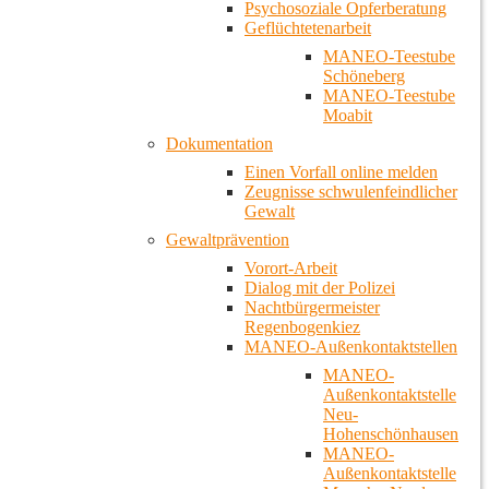
Psychosoziale Opferberatung
Geflüchtetenarbeit
MANEO-Teestube
Schöneberg
MANEO-Teestube
Moabit
Dokumentation
Einen Vorfall online melden
Zeugnisse schwulenfeindlicher
Gewalt
Gewaltprävention
Vorort-Arbeit
Dialog mit der Polizei
Nachtbürgermeister
Regenbogenkiez
MANEO-Außenkontaktstellen
MANEO-
Außenkontaktstelle
Neu-
Hohenschönhausen
MANEO-
Außenkontaktstelle