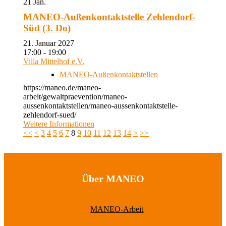
21
Jan.
MANEO-Außenkontaktstelle Zehlendorf-
Süd (3. Do)
21. Januar 2027
17:00 - 19:00
Villa Mittelhof e.V.
MANEO-Außenkontaktstellen
https://maneo.de/maneo-
arbeit/gewaltpraevention/maneo-
aussenkontaktstellen/maneo-aussenkontaktstelle-
zehlendorf-sued/
Weitere Informationen
<<
<
3
4
5
6
7
8
9
10
11
12
13
14
>
>>
Über MANEO
MANEO-Arbeit